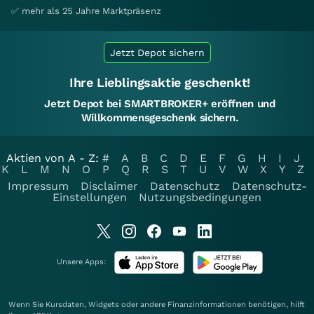
✅ mehr als 25 Jahre Marktpräsenz
Jetzt Depot sichern
Ihre Lieblingsaktie geschenkt!
Jetzt Depot bei SMARTBROKER+ eröffnen und
Willkommensgeschenk sichern.
Aktien von A - Z:
#
A
B
C
D
E
F
G
H
I
J
K
L
M
N
O
P
Q
R
S
T
U
V
W
X
Y
Z
Impressum
Disclaimer
Datenschutz
Datenschutz-
Einstellungen
Nutzungsbedingungen
Unsere Apps:
Wenn Sie Kursdaten, Widgets oder andere Finanzinformationen benötigen, hilft