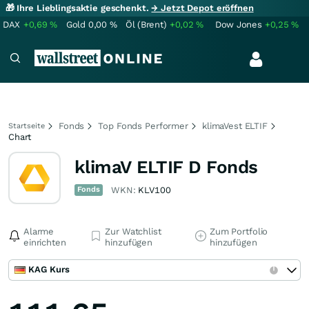
🎁 Ihre Lieblingsaktie geschenkt.
→ Jetzt Depot eröffnen
DAX
+0,69
%
Gold
0,00
%
Öl (Brent)
+0,02
%
Dow Jones
+0,25
%
Fonds
Top Fonds Performer
klimaVest ELTIF
Startseite
Chart
klimaV ELTIF D Fonds
Fonds
WKN:
KLV100
Alarme
Zur Watchlist
Zum Portfolio
einrichten
hinzufügen
hinzufügen
KAG Kurs