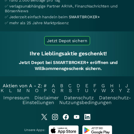
✅ rund 2.000 Beiträge pro Tag
✅ verlagsunabhängige Partner ARIVA, FinanzNachrichten und
BörsenNews
✅ Jederzeit einfach handeln beim
SMARTBROKER+
✅ mehr als 25 Jahre Marktpräsenz
Jetzt Depot sichern
Ihre Lieblingsaktie geschenkt!
Jetzt Depot bei SMARTBROKER+ eröffnen und
Willkommensgeschenk sichern.
Aktien von A - Z:
#
A
B
C
D
E
F
G
H
I
J
K
L
M
N
O
P
Q
R
S
T
U
V
W
X
Y
Z
Impressum
Disclaimer
Datenschutz
Datenschutz-
Einstellungen
Nutzungsbedingungen
Unsere Apps: