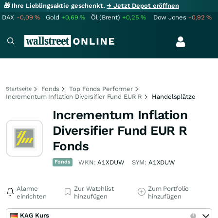
🎁 Ihre Lieblingsaktie geschenkt.
→ Jetzt Depot eröffnen
DAX
-0,09
%
Gold
+0,69
%
Öl (Brent)
+0,25
%
Dow Jones
-0,92
%
Fonds
Top Fonds Performer
Startseite
Incrementum Inflation Diversifier Fund EUR R
Handelsplätze
Incrementum Inflation
Diversifier Fund EUR R
Fonds
Fonds
WKN:
A1XDUW
SYM:
A1XDUW
Alarme
Zur Watchlist
Zum Portfolio
einrichten
hinzufügen
hinzufügen
KAG Kurs