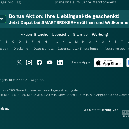
räge pro Tag
✅ mehr als 25 Jahre Marktpräsenz
Bonus Aktion:
Ihre Lieblingsaktie geschenkt!
rn
Jetzt Depot bei SMARTBROKER+ eröffnen und Willkommen
Aktien-Branchen Übersicht
Sitemap
Werbung
A
B
C
D
E
F
G
H
I
J
K
L
M
N
O
P
Q
R
S
T
essum
Disclaimer
Datenschutz
Datenschutz-Einstellungen
Nutzungsbedin
Unsere Apps:
gen, hilft Ihnen
ARIVA
gerne.
elt aus 285 Bewertungen bei www.kagels-trading.de
15 Min. NYSE +20 Min. AMEX +20 Min. Dow Jones +15 Min. Alle Angaben ohne Gewäh
alten.
Mit Unterstützung von: