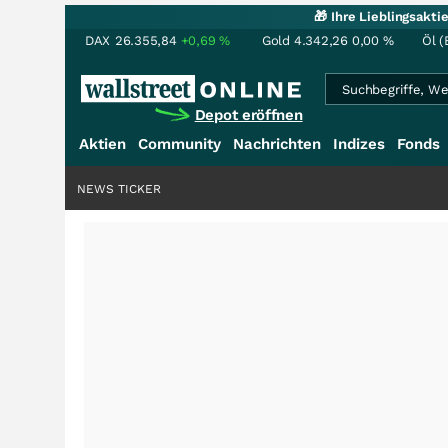
🎁 Ihre Lieblingsakt
DAX
26.355,84
+0,69
%
Gold
4.342,26
0,00
%
Öl (
Depot eröffnen
Aktien
Community
Nachrichten
Indizes
Fonds
NEWS TICKER