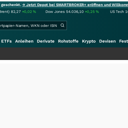
ie geschenkt.
→ Jetzt Depot bei SMARTBROKER+ eröffnen und Willkom
Brent)
82,27
+0,02
%
Dow Jones
54.036,10
+0,25
%
US Tech 1
ETFs
Anleihen
Derivate
Rohstoffe
Krypto
Devisen
Fest