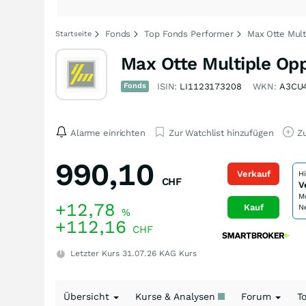
Fonds
Top Fonds Performer
Max Otte Mult
Startseite
Max Otte Multiple Op
Fonds
ISIN:
LI1123173208
WKN:
A3CU
Alarme einrichten
Zur Watchlist hinzufügen
Zu
990,10
Verkauf
H
CHF
V
M
+12,78
Kauf
N
%
+112,16
CHF
Letzter Kurs
31.07.26
KAG Kurs
Übersicht
Kurse & Analysen
Forum
T