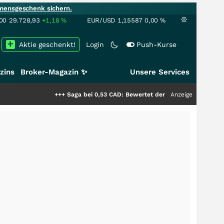
mensgeschenk sichern.
00
29.728,93
+1,18
%
EUR/USD
1,15587
0,00
%
Aktie geschenkt!
Login
Push-Kurse
zins
Broker-Magazin ✨
Unsere Services
+++
Saga bei 0,53 CAD: Bewertet der Markt noch immer nur die
Anzeige