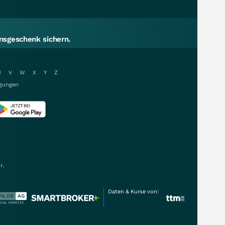
sgeschenk sichern.
U
V
W
X
Y
Z
gungen
r.
Daten & Kurse von: