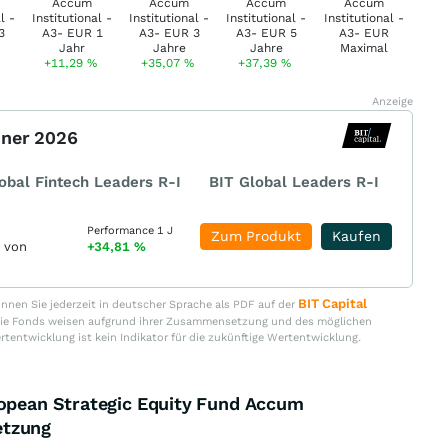
+11,29
%
+35,07
%
+37,39
%
Anzeige
nner 2026
obal Fintech Leaders R-I
BIT Global Leaders R-I
Performance 1 J
Zum Produkt
Kaufen
r von
+34,81
%
BIT Capital
nen Sie jederzeit in deutscher Sprache als PDF auf der
. Die Fonds weisen aufgrund ihrer Zusammensetzung und des möglichen
ertentwicklung ist kein Indikator für die zukünftige Wertentwicklung.
ropean Strategic Equity Fund Accum
etzung