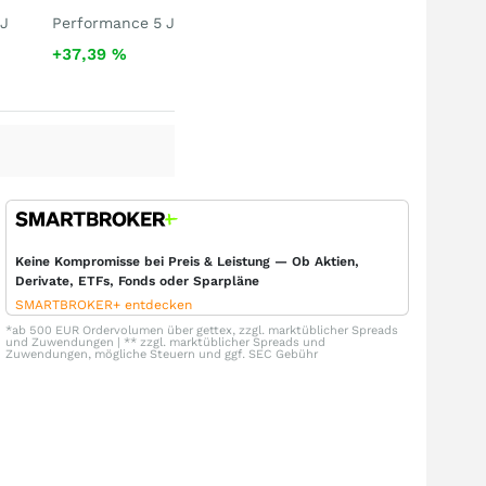
 J
Performance 5 J
+37,39
%
Keine Kompromisse bei Preis & Leistung — Ob Aktien,
Derivate, ETFs, Fonds oder Sparpläne
SMARTBROKER+ entdecken
*ab 500 EUR Ordervolumen über gettex, zzgl. marktüblicher Spreads
und Zuwendungen | ** zzgl. marktüblicher Spreads und
Zuwendungen, mögliche Steuern und ggf. SEC Gebühr