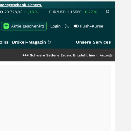
mensgeschenk sichern.
00
29.728,93
+1,18
%
EUR/USD
1,15560
+0,27
%
Aktie geschenkt!
Login
Push-Kurse
zins
Broker-Magazin ✨
Unsere Services
+++
Schwere Seltene Erden: Entsteht hier die nächste Milliardenstory?
Anzeige
++