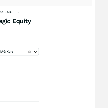
onal -A3- EUR
egic Equity
KAG Kurs