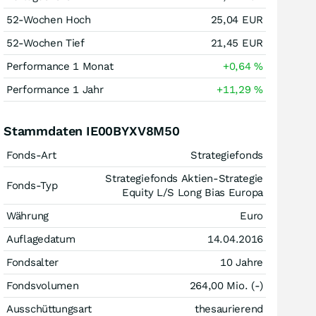
52-Wochen Hoch
25,04
EUR
52-Wochen Tief
21,45
EUR
Performance 1 Monat
+0,64
%
Performance 1 Jahr
+11,29
%
Stammdaten IE00BYXV8M50
Fonds-Art
Strategiefonds
Strategiefonds Aktien-Strategie
Fonds-Typ
Equity L/S Long Bias Europa
Währung
Euro
Auflagedatum
14.04.2016
Fondsalter
10 Jahre
Fondsvolumen
264,00 Mio. (-)
Ausschüttungsart
thesaurierend