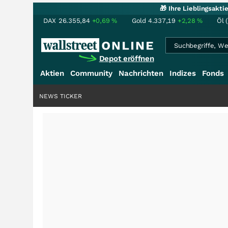
🎁 Ihre Lieblingsakt
DAX
26.355,84
+0,69
%
Gold
4.337,19
+2,28
%
Öl 
Depot eröffnen
Aktien
Community
Nachrichten
Indizes
Fonds
NEWS TICKER