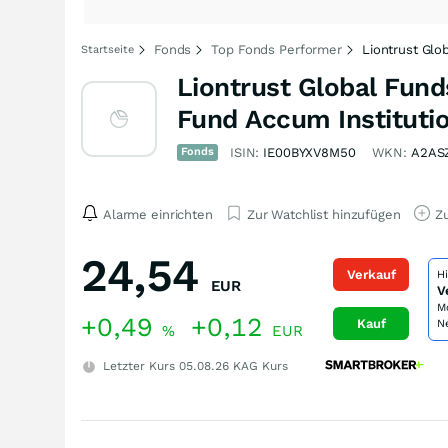
Fonds
Top Fonds Performer
Liontrust Glo
Startseite
Liontrust Global Fund
Fund Accum Instituti
Fonds
ISIN:
IE00BYXV8M50
WKN:
A2AS
Alarme einrichten
Zur Watchlist hinzufügen
Zu
24,54
Verkauf
H
EUR
V
M
+0,49
+0,12
Kauf
N
%
EUR
Letzter Kurs
05.08.26
KAG Kurs