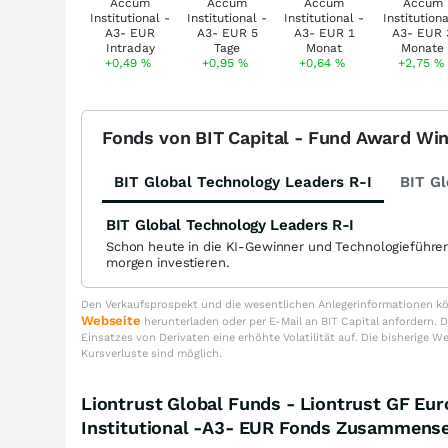
+0,49
%
+0,95
%
+0,64
%
+2,75
%
Fonds von BIT Capital - Fund Award Wi
BIT Global Technology Leaders R-I
BIT Gl
BIT Global Technology Leaders R-I
Schon heute in die KI-Gewinner und Technologieführe
morgen investieren.
Den Verkaufsprospekt und die wesentlichen Anlegerinformationen kön
Webseite
herunterladen oder per E-Mail an BIT Capital anfordern
Einsatzes von Derivaten eine erhöhte Volatilität auf. Die bisherige W
Kursverluste sind möglich.
Liontrust Global Funds - Liontrust GF Eu
Institutional -A3- EUR Fonds Zusammens