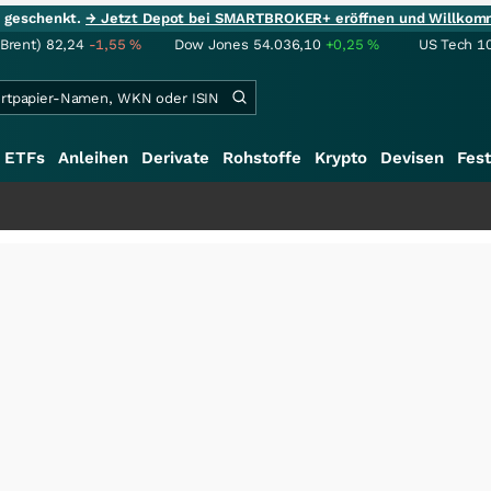
ie geschenkt.
→ Jetzt Depot bei SMARTBROKER+ eröffnen und Willkom
(Brent)
82,24
-1,55
%
Dow Jones
54.036,10
+0,25
%
US Tech 1
ETFs
Anleihen
Derivate
Rohstoffe
Krypto
Devisen
Fest