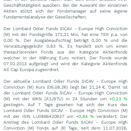
Geschäftstätigkeit ausüben. Bei der Auswahl der einzelnen
Aktien stützt sich der Fondsmanager auf seine eigene
Fundamentalanalyse der Gesellschaften.
Der Lombard Odier Funds SICAV - Europe High Conviction
(M) mit der Fondsgröße 172,21 Mio. hat eine TER p.a. von
0,00 %. Der Ausgabeaufschlag beträgt 0,00 % und die
Verwaltungsgebühr 0,83 %. Es handelt sich um einen
thesaurierenden Fonds aus der Kategorie Aktienfonds
welcher in der Währung Euro notiert. Der Fonds wurde
07.02.2013 aufgelegt und wird der Kategorie Aktienfonds
All Cap Europa zugeordnet.
Der aktuelle Lombard Odier Funds SICAV - Europe High
Conviction (M) Kurs (
06.08.26
) liegt bei 21,24
€
. Damit ist
der Lombard Odier Funds SICAV - Europe High Conviction
(M) mit der WKN (A1J97U) in 24 Stunden um
+0,23
%
gestiegen. Auf 7 Tage gesehen hat sich der Kurs des
Lombard Odier Funds SICAV - Europe High Conviction (M)
mit der ISIN LU0866420937 um
+0,84
%
verändert. Der
Anstieg des Lombard Odier Funds SICAV - Europe High
Conviction (M) Fonds auf 30 Tage, seit dem 11.07.2026,