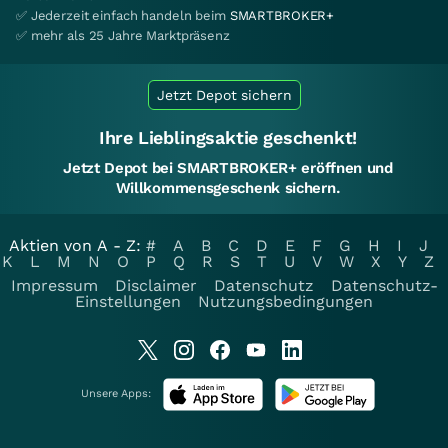
✅ Jederzeit einfach handeln beim
SMARTBROKER+
✅ mehr als 25 Jahre Marktpräsenz
Jetzt Depot sichern
Ihre Lieblingsaktie geschenkt!
Jetzt Depot bei SMARTBROKER+ eröffnen und
Willkommensgeschenk sichern.
Aktien von A - Z:
#
A
B
C
D
E
F
G
H
I
J
K
L
M
N
O
P
Q
R
S
T
U
V
W
X
Y
Z
Impressum
Disclaimer
Datenschutz
Datenschutz-
Einstellungen
Nutzungsbedingungen
Unsere Apps: