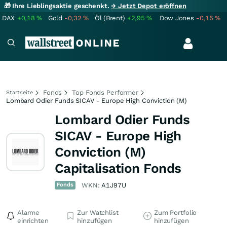
🎁 Ihre Lieblingsaktie geschenkt.
→ Jetzt Depot eröffnen
DAX
+0,18
%
Gold
-0,32
%
Öl (Brent)
+2,95
%
Dow Jones
-0,15
%
Fonds
Top Fonds Performer
Startseite
Lombard Odier Funds SICAV - Europe High Conviction (M)
Lombard Odier Funds
SICAV - Europe High
Conviction (M)
Capitalisation Fonds
Fonds
WKN:
A1J97U
Alarme
Zur Watchlist
Zum Portfolio
einrichten
hinzufügen
hinzufügen