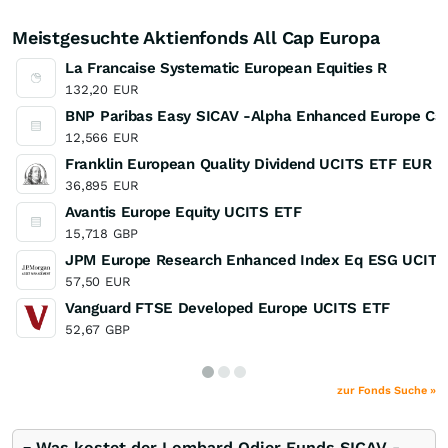
Meistgesuchte Aktienfonds All Cap Europa
La Francaise Systematic European Equities R
132,20
EUR
BNP Paribas Easy SICAV -Alpha Enhanced Europe Capi
12,566
EUR
Franklin European Quality Dividend UCITS ETF EUR D
36,895
EUR
Avantis Europe Equity UCITS ETF
15,718
GBP
JPM Europe Research Enhanced Index Eq ESG UCITS
57,50
EUR
Vanguard FTSE Developed Europe UCITS ETF
52,67
GBP
zur Fonds Suche »
Was kostet der Lombard Odier Funds SICAV -