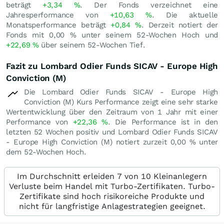
beträgt
+3,34
%
. Der Fonds verzeichnet eine
Jahresperformance von
+10,63
%
. Die aktuelle
Monatsperformance beträgt
+0,84
%
. Derzeit notiert der
Fonds mit
0,00
%
unter seinem 52-Wochen Hoch und
+22,69
%
über seinem 52-Wochen Tief.
Fazit zu Lombard Odier Funds SICAV - Europe High
Conviction (M)
Die Lombard Odier Funds SICAV - Europe High
Conviction (M) Kurs Performance zeigt eine sehr starke
Wertentwicklung über den Zeitraum von 1 Jahr mit einer
Performance von
+22,36
%
. Die Performance ist in den
letzten 52 Wochen positiv und Lombard Odier Funds SICAV
- Europe High Conviction (M) notiert zurzeit
0,00
%
unter
dem 52-Wochen Hoch.
Im Durchschnitt erleiden 7 von 10 Kleinanlegern
Verluste beim Handel mit Turbo-Zertifikaten. Turbo-
Zertifikate sind hoch risikoreiche Produkte und
nicht für langfristige Anlagestrategien geeignet.