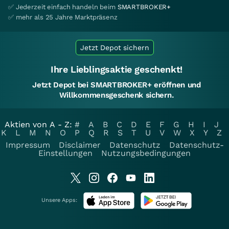
✅ Jederzeit einfach handeln beim
SMARTBROKER+
✅ mehr als 25 Jahre Marktpräsenz
Jetzt Depot sichern
Ihre Lieblingsaktie geschenkt!
Jetzt Depot bei SMARTBROKER+ eröffnen und
Willkommensgeschenk sichern.
Aktien von A - Z:
#
A
B
C
D
E
F
G
H
I
J
K
L
M
N
O
P
Q
R
S
T
U
V
W
X
Y
Z
Impressum
Disclaimer
Datenschutz
Datenschutz-
Einstellungen
Nutzungsbedingungen
Unsere Apps: