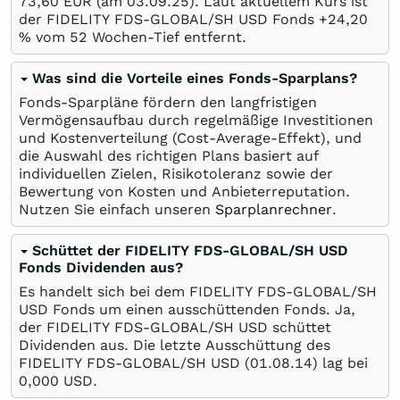
73,60
EUR
(am
03.09.25
). Laut aktuellem Kurs ist
der FIDELITY FDS-GLOBAL/SH USD Fonds +24,20
%
vom 52 Wochen-Tief entfernt.
Was sind die Vorteile eines Fonds-Sparplans?
Fonds-Sparpläne fördern den langfristigen
Vermögensaufbau durch regelmäßige Investitionen
und Kostenverteilung (Cost-Average-Effekt), und
die Auswahl des richtigen Plans basiert auf
individuellen Zielen, Risikotoleranz sowie der
Bewertung von Kosten und Anbieterreputation.
Nutzen Sie einfach unseren
Sparplanrechner
.
Schüttet der FIDELITY FDS-GLOBAL/SH USD
Fonds Dividenden aus?
Es handelt sich bei dem FIDELITY FDS-GLOBAL/SH
USD Fonds um einen ausschüttenden Fonds. Ja,
der FIDELITY FDS-GLOBAL/SH USD schüttet
Dividenden aus. Die letzte Ausschüttung des
FIDELITY FDS-GLOBAL/SH USD (
01.08.14
) lag bei
0,000
USD
.