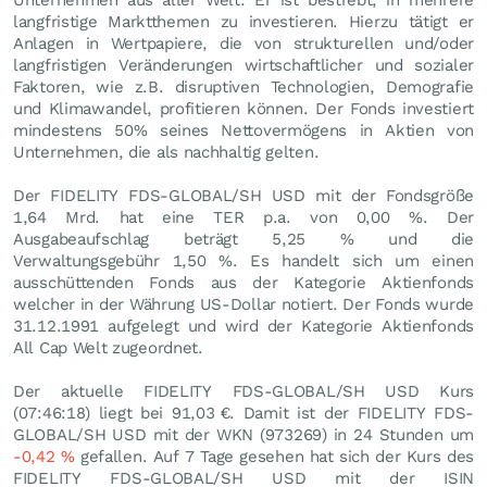
Unternehmen aus aller Welt. Er ist bestrebt, in mehrere
langfristige Marktthemen zu investieren. Hierzu tätigt er
Anlagen in Wertpapiere, die von strukturellen und/oder
langfristigen Veränderungen wirtschaftlicher und sozialer
Faktoren, wie z.B. disruptiven Technologien, Demografie
und Klimawandel, profitieren können. Der Fonds investiert
mindestens 50% seines Nettovermögens in Aktien von
Unternehmen, die als nachhaltig gelten.
Der FIDELITY FDS-GLOBAL/SH USD mit der Fondsgröße
1,64 Mrd. hat eine TER p.a. von 0,00 %. Der
Ausgabeaufschlag beträgt 5,25 % und die
Verwaltungsgebühr 1,50 %. Es handelt sich um einen
ausschüttenden Fonds aus der Kategorie Aktienfonds
welcher in der Währung US-Dollar notiert. Der Fonds wurde
31.12.1991 aufgelegt und wird der Kategorie Aktienfonds
All Cap Welt zugeordnet.
Der aktuelle FIDELITY FDS-GLOBAL/SH USD Kurs
(07:46:18) liegt bei 91,03
€
. Damit ist der FIDELITY FDS-
GLOBAL/SH USD mit der WKN (973269) in 24 Stunden um
-0,42
%
gefallen. Auf 7 Tage gesehen hat sich der Kurs des
FIDELITY FDS-GLOBAL/SH USD mit der ISIN