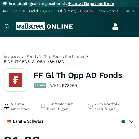
🎁 Ihre Lieblingsaktie geschenkt.
→ Jetzt Depot eröffnen
DAX
-0,51
%
Gold
+0,46
%
Öl (Brent)
-0,24
%
Dow Jones
+0,46
%
Fonds
Top Fonds Performer
Startseite
FIDELITY FDS-GLOBAL/SH USD
FF Gl Th Opp AD Fonds
Fonds
WKN:
973269
Alarme
Zur Watchlist
Zum Portfolio
einrichten
hinzufügen
hinzufügen
Lang & Schwarz