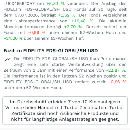
LU0048584097 um
+5,30
%
verändert. Der Anstieg des
FIDELITY FDS-GLOBAL/SH USD Fonds auf 30 Tage, seit
dem 07.07.2026, beträgt
+1,62
%
. Der Fonds verzeichnet
eine Jahresperformance von
+16,48
%
. Die aktuelle
Monatsperformance beträgt
+2,70
%
. Derzeit notiert der
Fonds mit
-0,96
%
unter seinem 52-Wochen Hoch und
+24,20
%
über seinem 52-Wochen Tief.
Fazit zu FIDELITY FDS-GLOBAL/SH USD
Die FIDELITY FDS-GLOBAL/SH USD Kurs Performance
zeigt eine sehr starke Wertentwicklung über den
Zeitraum von 1 Jahr mit einer Performance von
+22,87
%
.
Die Performance ist in den letzten 52 Wochen positiv und
FIDELITY FDS-GLOBAL/SH USD notiert zurzeit
-0,96
%
unter dem 52-Wochen Hoch.
Im Durchschnitt erleiden 7 von 10 Kleinanlegern
Verluste beim Handel mit Turbo-Zertifikaten. Turbo-
Zertifikate sind hoch risikoreiche Produkte und
nicht für langfristige Anlagestrategien geeignet.