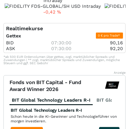
Intraday
-0,42
%
Realtimekurse
Gettex
0 € pro Trade*
BID
07:30:00
90,16
ASK
07:30:00
92,20
*ab 500 EUR Ordervolumen über gettex, zzgl. marktüblicher Spreads und
Zuwendungen | ** zzgl. marktüblicher Spreads und Zuwendungen, mögliche
Steuern und ggf. SEC Gebühr
Anzeige
Fonds von BIT Capital - Fund
Award Winner 2026
BIT Global Technology Leaders R-I
BIT Global Fi
BIT Global Technology Leaders R-I
Schon heute in die KI-Gewinner und Technologieführer von
morgen investieren.