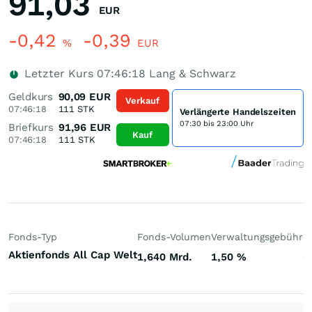
91,03
EUR
-0,42
-0,39
%
EUR
Letzter Kurs
07:46:18
Lang & Schwarz
Geldkurs
90,09
EUR
Verkauf
07:46:18
111
STK
Verlängerte Handelszeiten
07:30 bis 23:00 Uhr
Briefkurs
91,96
EUR
Kauf
07:46:18
111
STK
Fonds-Typ
Fonds-Volumen
Verwaltungsgebühr
P
Aktienfonds All Cap Welt
1,640 Mrd.
1,50
%
+