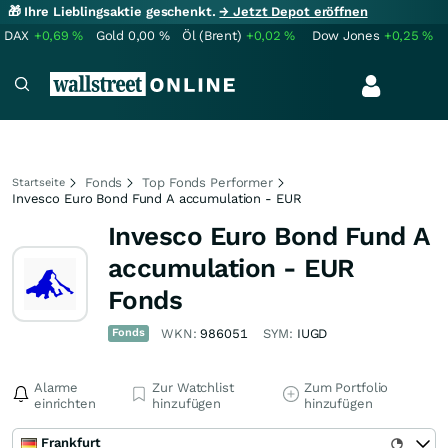
🎁 Ihre Lieblingsaktie geschenkt.
→ Jetzt Depot eröffnen
DAX
+0,69
%
Gold
0,00
%
Öl (Brent)
+0,02
%
Dow Jones
+0,25
%
Fonds
Top Fonds Performer
Startseite
Invesco Euro Bond Fund A accumulation - EUR
Invesco Euro Bond Fund A
accumulation - EUR
Fonds
Fonds
WKN:
986051
SYM:
IUGD
Alarme
Zur Watchlist
Zum Portfolio
einrichten
hinzufügen
hinzufügen
Frankfurt