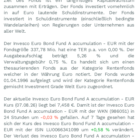
Ziel des Fonds ist ein langfristiges Kapitalwachstum
zusammen mit Erträgen. Der Fonds investiert vornehmlich
in auf Euro lautende Schuldinstrumente. Der Fonds
investiert in Schuldinstrumente (einschließlich bedingte
Wandelanleihen) von Regierungen oder Unternehmen aus
aller Welt.
Der Invesco Euro Bond Fund A accumulation - EUR mit der
Fondsgröße 337,78 Mio. hat eine TER p.a. von 0,00 %. Der
Ausgabeaufschlag beträgt 5,26 % und die
Verwaltungsgebühr 0,75 %. Es handelt sich um einen
thesaurierenden Fonds aus der Kategorie Rentenfonds
welcher in der Währung Euro notiert. Der Fonds wurde
01.04.1996 aufgelegt und wird der Kategorie Rentenfonds
gemischt Investment Grade Welt Euro zugeordnet.
Der aktuelle Invesco Euro Bond Fund A accumulation - EUR
Kurs (
07.08.26
) liegt bei 7,458
€
. Damit ist der Invesco Euro
Bond Fund A accumulation - EUR mit der WKN (986051) in
24 Stunden um
-0,03
%
gefallen. Auf 7 Tage gesehen hat
sich der Kurs des Invesco Euro Bond Fund A accumulation -
EUR mit der ISIN LU0066341099 um
+0,58
%
verändert.
Der Verlust des Invesco Euro Bond Fund A accumulation -