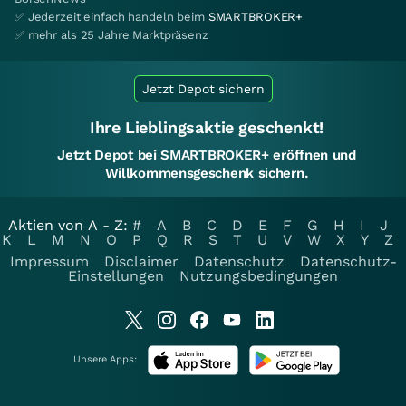
✅ Jederzeit einfach handeln beim
SMARTBROKER+
✅ mehr als 25 Jahre Marktpräsenz
Jetzt Depot sichern
Ihre Lieblingsaktie geschenkt!
Jetzt Depot bei SMARTBROKER+ eröffnen und
Willkommensgeschenk sichern.
Aktien von A - Z:
#
A
B
C
D
E
F
G
H
I
J
K
L
M
N
O
P
Q
R
S
T
U
V
W
X
Y
Z
Impressum
Disclaimer
Datenschutz
Datenschutz-
Einstellungen
Nutzungsbedingungen
Unsere Apps: