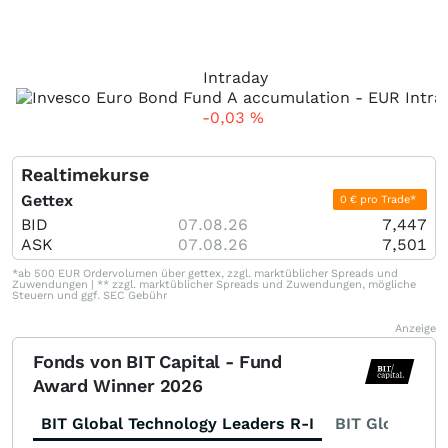
Intraday
-0,03
%
Realtimekurse
Gettex
0 € pro Trade*
BID
07.08.26
7,447
ASK
07.08.26
7,501
*ab 500 EUR Ordervolumen über gettex, zzgl. marktüblicher Spreads und
Zuwendungen | ** zzgl. marktüblicher Spreads und Zuwendungen, mögliche
Steuern und ggf. SEC Gebühr
Anzeige
Fonds von BIT Capital - Fund
Award Winner 2026
BIT Global Technology Leaders R-I
BIT Global Fi