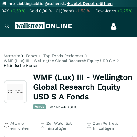
🎁 Ihre Lieblingsaktie geschenkt.
→ Jetzt Depot eröffnen
DAX
+0,69
%
Gold
0,00
%
Öl (Brent)
-1,53
%
Dow Jones
+0,25
%
Fonds
Top Fonds Performer
Startseite
WMF (Lux) III - Wellington Global Research Equity USD S A
Historische Kurse
WMF (Lux) III - Wellington
Global Research Equity
USD S A Fonds
Fonds
WKN:
A0Q3HU
Alarme
Zur Watchlist
Zum Portfolio
einrichten
hinzufügen
hinzufügen