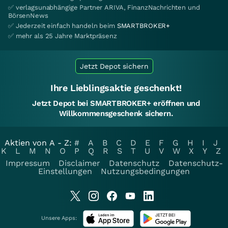
✅ verlagsunabhängige Partner ARIVA, FinanzNachrichten und
BörsenNews
✅ Jederzeit einfach handeln beim
SMARTBROKER+
✅ mehr als 25 Jahre Marktpräsenz
Jetzt Depot sichern
Ihre Lieblingsaktie geschenkt!
Jetzt Depot bei SMARTBROKER+ eröffnen und
Willkommensgeschenk sichern.
Aktien von A - Z:
#
A
B
C
D
E
F
G
H
I
J
K
L
M
N
O
P
Q
R
S
T
U
V
W
X
Y
Z
Impressum
Disclaimer
Datenschutz
Datenschutz-
Einstellungen
Nutzungsbedingungen
Unsere Apps: