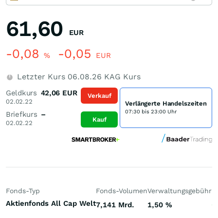
61,60
EUR
-0,08
-0,05
%
EUR
Letzter Kurs
06.08.26
KAG Kurs
Geldkurs
42,06
EUR
Verkauf
02.02.22
Verlängerte Handelszeiten
07:30 bis 23:00 Uhr
Briefkurs
–
Kauf
02.02.22
Fonds-Typ
Fonds-Volumen
Verwaltungsgebühr
P
Aktienfonds All Cap Welt
7,141 Mrd.
1,50
%
+