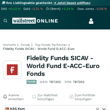
🎁 Ihre Lieblingsaktie geschenkt.
→ Jetzt Depot eröffnen
DAX
+0,12
%
Gold
-0,31
%
Öl (Brent)
+3,24
%
Dow Jones
-0,08
%
Fonds
Top Fonds Performer
Startseite
Fidelity Funds SICAV - World Fund E-ACC-Euro
Fidelity Funds SICAV -
World Fund E-ACC-Euro
Fonds
Fonds
WKN:
787302
SYM:
787302
Alarme
Zur Watchlist
Zum Portfolio
einrichten
hinzufügen
hinzufügen
KAG Kurs