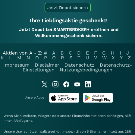
Jetzt Depot sichern
Ihre Lieblingsaktie geschenkt!
Jetzt Depot bei SMARTBROKER+ eröffnen und
Willkommensgeschenk sichern.
Aktien von A - Z:
#
A
B
C
D
E
F
G
H
I
J
K
L
M
N
O
P
Q
R
S
T
U
V
W
X
Y
Z
Impressum
Disclaimer
Datenschutz
Datenschutz-
Einstellungen
Nutzungsbedingungen
Unsere Apps:
Wenn Sie Kursdaten, Widgets oder andere Finanzinformationen benötigen, hilft
Ihnen
ARIVA
gerne.
Unsere User schätzen wallstreet-online.de: 4.8 von 5 Sternen ermittelt aus 285