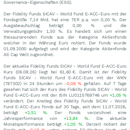
Governance-Eigenschaften (ESG).
Der Fidelity Funds SICAV - World Fund E-ACC-Euro mit der
Fondsgröße 7,14 Mrd. hat eine TER p.a. von 0,00 %. Der
Ausgabeaufschlag beträgt 0,00 % und die
Verwaltungsgebühr 1,50 %. Es handelt sich um einen
thesaurierenden Fonds aus der Kategorie Aktienfonds
welcher in der Währung Euro notiert. Der Fonds wurde
01.09.2000 aufgelegt und wird der Kategorie Aktienfonds
All Cap Welt zugeordnet.
Der aktuelle Fidelity Funds SICAV - World Fund E-ACC-Euro
Kurs (
06.08.26
) liegt bei 61,60
€
. Damit ist der Fidelity
Funds SICAV - World Fund E-ACC-Euro mit der WKN
(787302) in 24 Stunden um
-0,08
%
gefallen. Auf 7 Tage
gesehen hat sich der Kurs des Fidelity Funds SICAV - World
Fund E-ACC-Euro mit der ISIN LU0115769746 um
+1,05
%
verändert. Der Anstieg des Fidelity Funds SICAV - World
Fund E-ACC-Euro Fonds auf 30 Tage, seit dem 11.07.2026,
beträgt
+2,51
%
. Der Fonds verzeichnet eine
Jahresperformance von
+13,84
%
. Die aktuelle
Monatsperformance beträgt
+1,05
%
. Derzeit notiert der