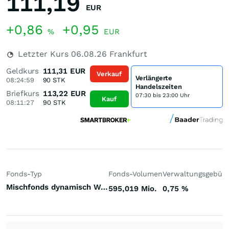
111,19
EUR
+0,86
+0,95
%
EUR
Letzter Kurs
06.08.26
Frankfurt
Geldkurs
111,31
EUR
Verkauf
Verlängerte
08:24:59
90
STK
Handelszeiten
Briefkurs
113,22
EUR
07:30 bis 23:00 Uhr
Kauf
08:11:27
90
STK
Fonds-Typ
Fonds-Volumen
Verwaltungsgebüh
Mischfonds dynamisch Welt
595,019 Mio.
0,75
%