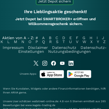
Jetzt Depot sichern
Ihre Lieblingsaktie geschenkt!
Jetzt Depot bei SMARTBROKER+ eröffnen und
Willkommensgeschenk sichern.
Aktien von A - Z:
#
A
B
C
D
E
F
G
H
I
J
K
L
M
N
O
P
Q
R
S
T
U
V
W
X
Y
Z
Impressum
Disclaimer
Datenschutz
Datenschutz-
Einstellungen
Nutzungsbedingungen
Unsere Apps:
Wenn Sie Kursdaten, Widgets oder andere Finanzinformationen benötigen, hilft
Ihnen
ARIVA
gerne.
Unsere User schätzen wallstreet-online.de: 4.8 von 5 Sternen ermittelt aus 285
Bewertungen bei www.kagels-trading.de