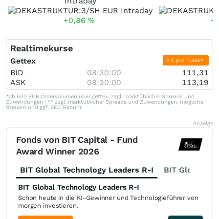
Intraday
+0,86
%
+
Realtimekurse
Gettex
0 € pro Trade*
BID
08:30:00
111,31
ASK
08:30:00
113,19
*ab 500 EUR Ordervolumen über gettex, zzgl. marktüblicher Spreads und
Zuwendungen | ** zzgl. marktüblicher Spreads und Zuwendungen, mögliche
Steuern und ggf. SEC Gebühr
Anzeige
Fonds von BIT Capital - Fund
Award Winner 2026
BIT Global Technology Leaders R-I
BIT Global Fi
BIT Global Technology Leaders R-I
Schon heute in die KI-Gewinner und Technologieführer von
morgen investieren.