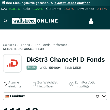
🎁 Ihre Lieblingsaktie geschenkt.
→ Jetzt Depot eröffnen
DAX
+0,01
%
Gold
+1,22
%
Öl (Brent)
-0,03
%
Dow Jones
-0,14
%
Fonds
Top Fonds Performer
Startseite
DEKASTRUKTUR:3/SH EUR
DkStr3 ChancePl D Fonds
Fonds
WKN:
554004
SYM:
DEDR
Alarme
Zur Watchlist
Zum Portfolio
einrichten
hinzufügen
hinzufügen
Frankfurt