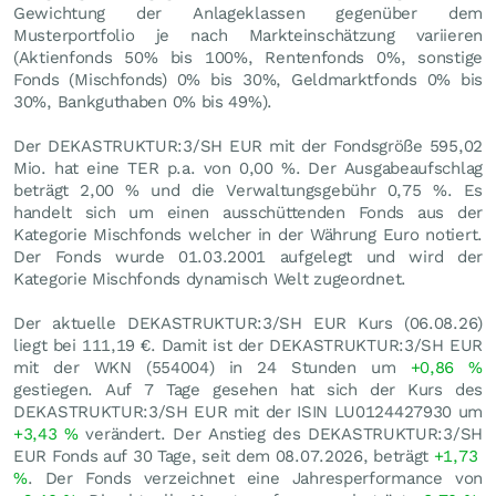
Gewichtung der Anlageklassen gegenüber dem
Musterportfolio je nach Markteinschätzung variieren
(Aktienfonds 50% bis 100%, Rentenfonds 0%, sonstige
Fonds (Mischfonds) 0% bis 30%, Geldmarktfonds 0% bis
30%, Bankguthaben 0% bis 49%).
Der DEKASTRUKTUR:3/SH EUR mit der Fondsgröße 595,02
Mio. hat eine TER p.a. von 0,00 %. Der Ausgabeaufschlag
beträgt 2,00 % und die Verwaltungsgebühr 0,75 %. Es
handelt sich um einen ausschüttenden Fonds aus der
Kategorie Mischfonds welcher in der Währung Euro notiert.
Der Fonds wurde 01.03.2001 aufgelegt und wird der
Kategorie Mischfonds dynamisch Welt zugeordnet.
Der aktuelle DEKASTRUKTUR:3/SH EUR Kurs (
06.08.26
)
liegt bei 111,19
€
. Damit ist der DEKASTRUKTUR:3/SH EUR
mit der WKN (554004) in 24 Stunden um
+0,86
%
gestiegen. Auf 7 Tage gesehen hat sich der Kurs des
DEKASTRUKTUR:3/SH EUR mit der ISIN LU0124427930 um
+3,43
%
verändert. Der Anstieg des DEKASTRUKTUR:3/SH
EUR Fonds auf 30 Tage, seit dem 08.07.2026, beträgt
+1,73
%
. Der Fonds verzeichnet eine Jahresperformance von