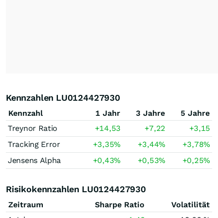
Kennzahlen LU0124427930
Kennzahl
1 Jahr
3 Jahre
5 Jahre
Treynor Ratio
+14,53
+7,22
+3,15
Tracking Error
+3,35
%
+3,44
%
+3,78
%
Jensens Alpha
+0,43
%
+0,53
%
+0,25
%
Risikokennzahlen LU0124427930
Zeitraum
Sharpe Ratio
Volatilität