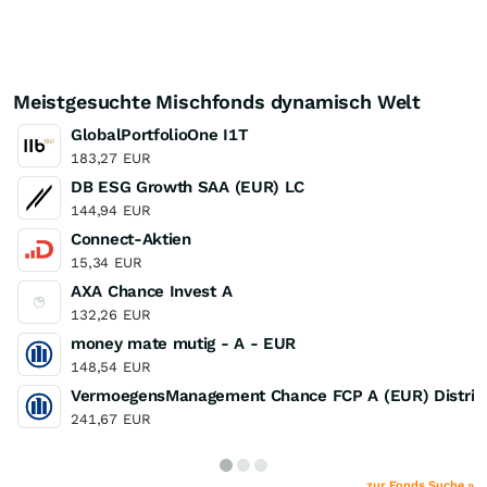
Meistgesuchte Mischfonds dynamisch Welt
GlobalPortfolioOne I1T
183,27
EUR
DB ESG Growth SAA (EUR) LC
144,94
EUR
Connect-Aktien
15,34
EUR
AXA Chance Invest A
132,26
EUR
money mate mutig - A - EUR
148,54
EUR
VermoegensManagement Chance FCP A (EUR) Distrib
241,67
EUR
zur Fonds Suche »