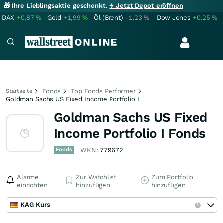
🎁 Ihre Lieblingsaktie geschenkt.
→ Jetzt Depot eröffnen
DAX
+0,87
%
Gold
+1,99
%
Öl (Brent)
-1,23
%
Dow Jones
+0,25
%
Fonds
Top Fonds Performer
Startseite
Goldman Sachs US Fixed Income Portfolio I
Goldman Sachs US Fixed
Income Portfolio I Fonds
Fonds
WKN:
779672
Alarme
Zur Watchlist
Zum Portfolio
einrichten
hinzufügen
hinzufügen
KAG Kurs