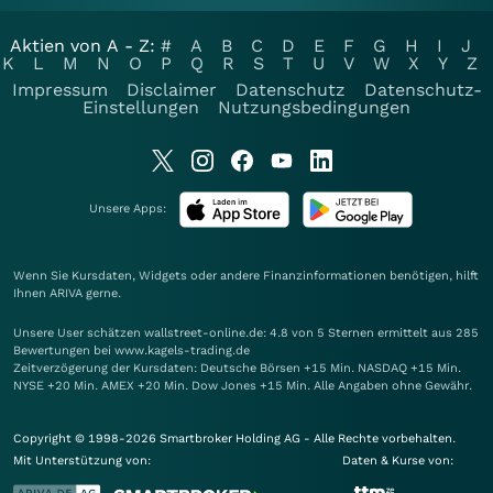
Aktien von A - Z:
#
A
B
C
D
E
F
G
H
I
J
K
L
M
N
O
P
Q
R
S
T
U
V
W
X
Y
Z
Impressum
Disclaimer
Datenschutz
Datenschutz-
Einstellungen
Nutzungsbedingungen
Unsere Apps:
Wenn Sie Kursdaten, Widgets oder andere Finanzinformationen benötigen, hilft
Ihnen
ARIVA
gerne.
Unsere User schätzen wallstreet-online.de: 4.8 von 5 Sternen ermittelt aus 285
Bewertungen bei www.kagels-trading.de
Zeitverzögerung der Kursdaten: Deutsche Börsen +15 Min. NASDAQ +15 Min.
NYSE +20 Min. AMEX +20 Min. Dow Jones +15 Min. Alle Angaben ohne Gewähr.
Copyright © 1998-2026 Smartbroker Holding AG - Alle Rechte vorbehalten.
Mit Unterstützung von:
Daten & Kurse von: