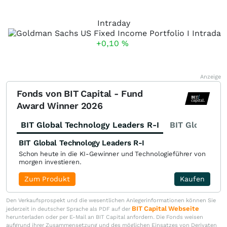
Intraday
+0,10
%
Anzeige
Fonds von BIT Capital - Fund
Award Winner 2026
BIT Global Technology Leaders R-I
BIT Global Fi
BIT Global Technology Leaders R-I
Schon heute in die KI-Gewinner und Technologieführer von
morgen investieren.
Zum Produkt
Kaufen
Den Verkaufsprospekt und die wesentlichen Anlegerinformationen können Sie
BIT Capital Webseite
jederzeit in deutscher Sprache als PDF auf der
herunterladen oder per E-Mail an BIT Capital anfordern. Die Fonds weisen
aufgrund ihrer Zusammensetzung und des möglichen Einsatzes von Derivaten