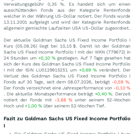
Verwaltungsgebühr 0,35 %. Es handelt sich um einen
ausschüttenden Fonds aus der Kategorie Rentenfonds
welcher in der Währung US-Dollar notiert. Der Fonds wurde
13.11.2001 aufgelegt und wird der Kategorie Rentenfonds
allgemein gemischte Laufzeiten USA US-Dollar zugeordnet.
Der aktuelle Goldman Sachs US Fixed Income Portfolio I
Kurs (
05.08.26
) liegt bei 10,15
$
. Damit ist der Goldman
Sachs US Fixed Income Portfolio I mit der WKN (779672) in
24 Stunden um
+0,10
%
gestiegen. Auf 7 Tage gesehen hat
sich der Kurs des Goldman Sachs US Fixed Income Portfolio
I mit der ISIN LU0129915251 um
+0,69
%
verändert. Der
Verlust des Goldman Sachs US Fixed Income Portfolio I
Fonds auf 30 Tage, seit dem 08.07.2026, beträgt
-0,59
%
.
Der Fonds verzeichnet eine Jahresperformance von
-0,10
%
. Die aktuelle Monatsperformance beträgt
+0,40
%
. Derzeit
notiert der Fonds mit
-3,88
%
unter seinem 52-Wochen
Hoch und
+1,00
%
über seinem 52-Wochen Tief.
Fazit zu Goldman Sachs US Fixed Income Portfolio
I