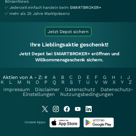
BörsenNews
✅ Jederzeit einfach handeln beim
SMARTBROKER+
✅ mehr als 25 Jahre Marktpräsenz
Jetzt Depot sichern
Ihre Lieblingsaktie geschenkt!
Jetzt Depot bei SMARTBROKER+ eröffnen und
Willkommensgeschenk sichern.
Aktien von A - Z:
#
A
B
C
D
E
F
G
H
I
J
K
L
M
N
O
P
Q
R
S
T
U
V
W
X
Y
Z
Impressum
Disclaimer
Datenschutz
Datenschutz-
Einstellungen
Nutzungsbedingungen
Unsere Apps: