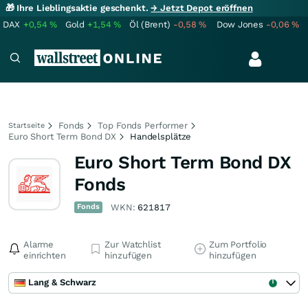
🎁 Ihre Lieblingsaktie geschenkt.
→ Jetzt Depot eröffnen
DAX
+0,54
%
Gold
+1,54
%
Öl (Brent)
-0,58
%
Dow Jones
-0,06
%
Fonds
Top Fonds Performer
Startseite
Euro Short Term Bond DX
Handelsplätze
Euro Short Term Bond DX
Fonds
Fonds
WKN:
621817
Alarme
Zur Watchlist
Zum Portfolio
einrichten
hinzufügen
hinzufügen
Lang & Schwarz