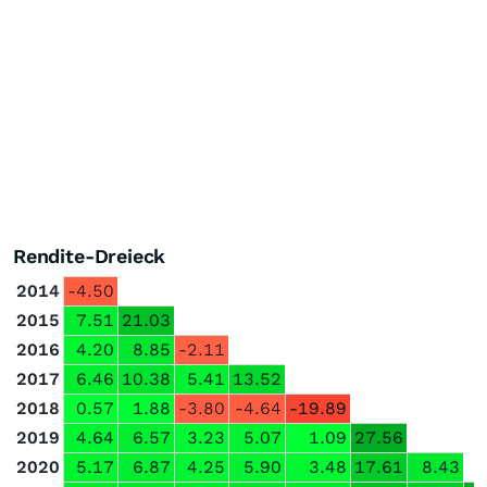
Rendite-Dreieck
2014
-4.50
2015
7.51
21.03
2016
4.20
8.85
-2.11
2017
6.46
10.38
5.41
13.52
2018
0.57
1.88
-3.80
-4.64
-19.89
2019
4.64
6.57
3.23
5.07
1.09
27.56
2020
5.17
6.87
4.25
5.90
3.48
17.61
8.43