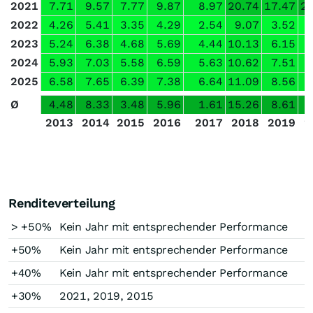
2021
7.71
9.57
7.77
9.87
8.97
20.74
17.47
27
2022
4.26
5.41
3.35
4.29
2.54
9.07
3.52
2023
5.24
6.38
4.68
5.69
4.44
10.13
6.15
2024
5.93
7.03
5.58
6.59
5.63
10.62
7.51
2025
6.58
7.65
6.39
7.38
6.64
11.09
8.56
Ø
4.48
8.33
3.48
5.96
1.61
15.26
8.61
2013
2014
2015
2016
2017
2018
2019
2
Renditeverteilung
> +50%
Kein Jahr mit entsprechender Performance
+50%
Kein Jahr mit entsprechender Performance
+40%
Kein Jahr mit entsprechender Performance
+30%
2021, 2019, 2015