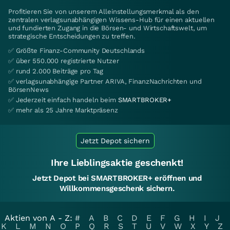
Profitieren Sie von unserem Alleinstellungsmerkmal als den
zentralen verlagsunabhängigen Wissens-Hub für einen aktuellen
und fundierten Zugang in die Börsen- und Wirtschaftswelt, um
strategische Entscheidungen zu treffen.
✅ Größte Finanz-Community Deutschlands
✅ über 550.000 registrierte Nutzer
✅ rund 2.000 Beiträge pro Tag
✅ verlagsunabhängige Partner ARIVA, FinanzNachrichten und
BörsenNews
✅ Jederzeit einfach handeln beim
SMARTBROKER+
✅ mehr als 25 Jahre Marktpräsenz
Jetzt Depot sichern
Ihre Lieblingsaktie geschenkt!
Jetzt Depot bei SMARTBROKER+ eröffnen und
Willkommensgeschenk sichern.
Aktien von A - Z:
#
A
B
C
D
E
F
G
H
I
J
K
L
M
N
O
P
Q
R
S
T
U
V
W
X
Y
Z