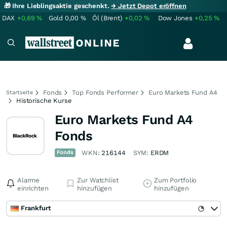
🎁 Ihre Lieblingsaktie geschenkt.
→ Jetzt Depot eröffnen
DAX
+0,69
%
Gold
0,00
%
Öl (Brent)
+0,02
%
Dow Jones
+0,25
%
Fonds
Top Fonds Performer
Euro Markets Fund A4
Startseite
Historische Kurse
Euro Markets Fund A4
Fonds
Fonds
WKN:
216144
SYM:
ERDM
Alarme
Zur Watchlist
Zum Portfolio
einrichten
hinzufügen
hinzufügen
Frankfurt