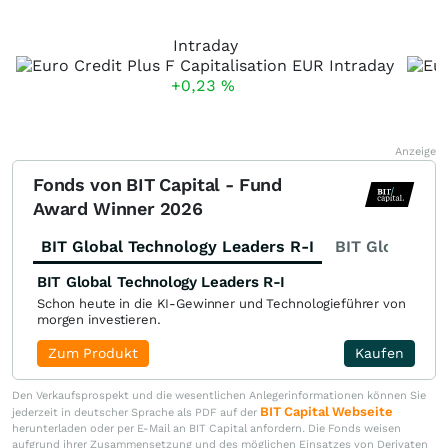
Intraday
+0,23
%
Anzeige
Fonds von BIT Capital - Fund
Award Winner 2026
BIT Global Technology Leaders R-I
BIT Global Fi
BIT Global Technology Leaders R-I
Schon heute in die KI-Gewinner und Technologieführer von
morgen investieren.
Zum Produkt
Kaufen
Den Verkaufsprospekt und die wesentlichen Anlegerinformationen können Sie
BIT Capital Webseite
jederzeit in deutscher Sprache als PDF auf der
herunterladen oder per E-Mail an BIT Capital anfordern. Die Fonds weisen
aufgrund ihrer Zusammensetzung und des möglichen Einsatzes von Derivaten