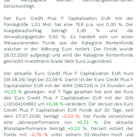
der Wertpapiere werden Nachhaltigkeitskriterien
berücksichtigt.
Der Euro Credit Plus F Capitalisation EUR mit der
Fondsgröße 1,01 Mrd. hat eine TER p.a. von 0,00 %. Der
Ausgabeaufschlag beträgt 2,00 % und die
Verwaltungsgebühr 0,50 %. Es handelt sich um einen
thesaurierenden Fonds aus der Kategorie Rentenfonds
welcher in der Währung Euro notiert. Der Fonds wurde
28.02.2003 aufgelegt und wird der Kategorie Rentenfonds
gemischt Investment Grade Welt Euro zugeordnet.
Der aktuelle Euro Credit Plus F Capitalisation EUR Kurs
(
04.08.26
) liegt bei 22,09
€
. Damit ist der Euro Credit Plus F
Capitalisation EUR mit der WKN (260224) in 24 Stunden um
+0,23
%
gestiegen. Auf 7 Tage gesehen hat sich der Kurs
des Euro Credit Plus F Capitalisation EUR mit der ISIN
LU0164100983 um
+0,36
%
verändert. Der Verlust des Euro
Credit Plus F Capitalisation EUR Fonds auf 30 Tage, seit
dem 07.07.2026, beträgt
-0,50
%
. Der Fonds verzeichnet
eine Jahresperformance von
+0,73
%
. Die aktuelle
Monatsperformance beträgt
+0,23
%
. Derzeit notiert der
Fonds mit
-0,76
%
unter seinem 52-Wochen Hoch und