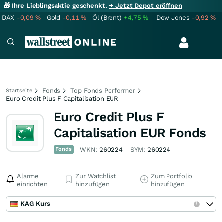
🎁 Ihre Lieblingsaktie geschenkt.
→ Jetzt Depot eröffnen
DAX
-0,09
%
Gold
-0,11
%
Öl (Brent)
+4,75
%
Dow Jones
-0,92
%
Fonds
Top Fonds Performer
Startseite
Euro Credit Plus F Capitalisation EUR
Euro Credit Plus F
Capitalisation EUR Fonds
Fonds
WKN:
260224
SYM:
260224
Alarme
Zur Watchlist
Zum Portfolio
einrichten
hinzufügen
hinzufügen
KAG Kurs