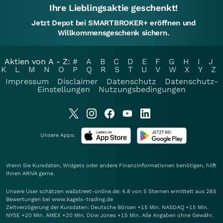
Ihre Lieblingsaktie geschenkt!
Jetzt Depot bei SMARTBROKER+ eröffnen und
Willkommensgeschenk sichern.
Aktien von A - Z:
#
A
B
C
D
E
F
G
H
I
J
K
L
M
N
O
P
Q
R
S
T
U
V
W
X
Y
Z
Impressum
Disclaimer
Datenschutz
Datenschutz-
Einstellungen
Nutzungsbedingungen
Unsere Apps:
Wenn Sie Kursdaten, Widgets oder andere Finanzinformationen benötigen, hilft
Ihnen
ARIVA
gerne.
Unsere User schätzen wallstreet-online.de: 4.8 von 5 Sternen ermittelt aus 285
Bewertungen bei www.kagels-trading.de
Zeitverzögerung der Kursdaten: Deutsche Börsen +15 Min. NASDAQ +15 Min.
NYSE +20 Min. AMEX +20 Min. Dow Jones +15 Min. Alle Angaben ohne Gewähr.