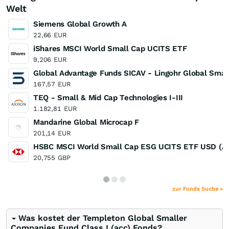
Welt
Siemens Global Growth A
22,66
EUR
iShares MSCI World Small Cap UCITS ETF
9,206
EUR
Global Advantage Funds SICAV - Lingohr Global Small
167,57
EUR
TEQ - Small & Mid Cap Technologies I-III
1.182,81
EUR
Mandarine Global Microcap F
201,14
EUR
HSBC MSCI World Small Cap ESG UCITS ETF USD (Ac
20,755
GBP
zur Fonds Suche »
Was kostet der Templeton Global Smaller
Companies Fund Class I (acc) Fonds?