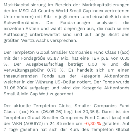
Marktkapitalisierung im Bereich der Marktkapitalisierungen
der im MSCI All Country World Small Cap Index vertretenen
Unternehmen) mit Sitz in jeglichem Land einschließlich der
Schwellenländer. Der Fondsmanager analysiert die
einzelnen Aktien und wählt diejenigen aus, die nach seiner
Auffassung unterbewertet sind und auf lange Sicht den
größten Wertzuwachs versprechen.
Der Templeton Global Smaller Companies Fund Class I (acc)
mit der Fondsgröße 83,87 Mio. hat eine TER p.a. von 0,00
%. Der Ausgabeaufschlag beträgt 0,00 % und die
Verwaltungsgebühr 0,70 %. Es handelt sich um einen
thesaurierenden Fonds aus der Kategorie Aktienfonds
welcher in der Währung US-Dollar notiert. Der Fonds wurde
31.08.2004 aufgelegt und wird der Kategorie Aktienfonds
Small & Mid Cap Welt zugeordnet.
Der aktuelle Templeton Global Smaller Companies Fund
Class I (acc) Kurs (
06.08.26
) liegt bei 30,35
$
. Damit ist der
Templeton Global Smaller Companies Fund Class I (acc) mit
der WKN (A0B6YZ) in 24 Stunden um
-0,30
%
gefallen. Auf
7 Tage gesehen hat sich der Kurs des Templeton Global