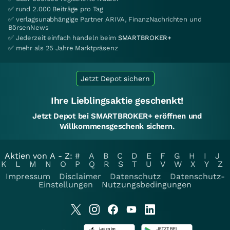
✅ rund 2.000 Beiträge pro Tag
✅ verlagsunabhängige Partner ARIVA, FinanzNachrichten und
BörsenNews
✅ Jederzeit einfach handeln beim
SMARTBROKER+
✅ mehr als 25 Jahre Marktpräsenz
Jetzt Depot sichern
Ihre Lieblingsaktie geschenkt!
Jetzt Depot bei SMARTBROKER+ eröffnen und
Willkommensgeschenk sichern.
Aktien von A - Z:
#
A
B
C
D
E
F
G
H
I
J
K
L
M
N
O
P
Q
R
S
T
U
V
W
X
Y
Z
Impressum
Disclaimer
Datenschutz
Datenschutz-
Einstellungen
Nutzungsbedingungen