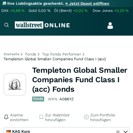
🎁 Ihre Lieblingsaktie geschenkt.
→ Jetzt Depot eröffnen
DAX
+0,69
%
Gold
0,00
%
Öl (Brent)
+0,02
%
Dow Jones
+0,25
%
Fonds
Top Fonds Performer
Startseite
Templeton Global Smaller Companies Fund Class I (acc)
Templeton Global Smaller
Companies Fund Class I
(acc) Fonds
Fonds
WKN:
A0B6YZ
Alarme
Zur Watchlist
Zum Portfolio
einrichten
hinzufügen
hinzufügen
KAG Kurs