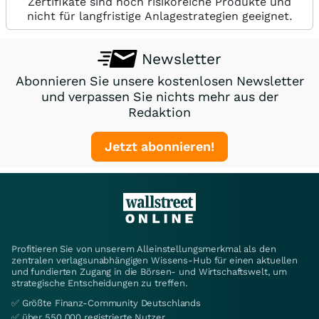
Zertifikate sind hoch risikoreiche Produkte und
nicht für langfristige Anlagestrategien geeignet.
Newsletter
Abonnieren Sie unsere kostenlosen Newsletter
und verpassen Sie nichts mehr aus der
Redaktion
Jetzt abonnieren!
Profitieren Sie von unserem Alleinstellungsmerkmal als den
zentralen verlagsunabhängigen Wissens-Hub für einen aktuellen
und fundierten Zugang in die Börsen- und Wirtschaftswelt, um
strategische Entscheidungen zu treffen.
✅ Größte Finanz-Community Deutschlands
✅ über 550.000 registrierte Nutzer