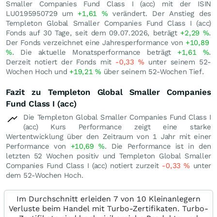
Smaller Companies Fund Class I (acc) mit der ISIN
LU0195950729 um
+1,61
%
verändert. Der Anstieg des
Templeton Global Smaller Companies Fund Class I (acc)
Fonds auf 30 Tage, seit dem 09.07.2026, beträgt
+2,29
%
.
Der Fonds verzeichnet eine Jahresperformance von
+10,89
%
. Die aktuelle Monatsperformance beträgt
+1,61
%
.
Derzeit notiert der Fonds mit
-0,33
%
unter seinem 52-
Wochen Hoch und
+19,21
%
über seinem 52-Wochen Tief.
Fazit zu Templeton Global Smaller Companies
Fund Class I (acc)
Die Templeton Global Smaller Companies Fund Class I
(acc) Kurs Performance zeigt eine starke
Wertentwicklung über den Zeitraum von 1 Jahr mit einer
Performance von
+10,69
%
. Die Performance ist in den
letzten 52 Wochen positiv und Templeton Global Smaller
Companies Fund Class I (acc) notiert zurzeit
-0,33
%
unter
dem 52-Wochen Hoch.
Im Durchschnitt erleiden 7 von 10 Kleinanlegern
Verluste beim Handel mit Turbo-Zertifikaten. Turbo-