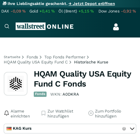
🎁 Ihre Lieblingsaktie geschenkt.
→ Jetzt Depot eröffnen
DAX
-0,09
%
Gold
+0,41
%
Öl (Brent)
+5,15
%
Dow Jones
-0,92
%
Fonds
Top Fonds Performer
Startseite
HQAM Quality USA Equity Fund C
Historische Kurse
HQAM Quality USA Equity
Fund C Fonds
Fonds
WKN:
A0DKRA
Alarme
Zur Watchlist
Zum Portfolio
einrichten
hinzufügen
hinzufügen
KAG Kurs