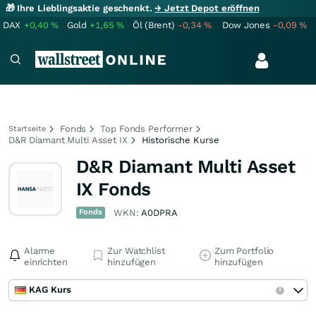
🎁 Ihre Lieblingsaktie geschenkt.
→ Jetzt Depot eröffnen
DAX
+0,40
%
Gold
+1,65
%
Öl (Brent)
-0,34
%
Dow Jones
-0,09
%
Fonds
Top Fonds Performer
Startseite
D&R Diamant Multi Asset IX
Historische Kurse
D&R Diamant Multi Asset
IX Fonds
Fonds
WKN:
A0DPRA
Alarme
Zur Watchlist
Zum Portfolio
einrichten
hinzufügen
hinzufügen
KAG Kurs