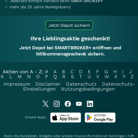
✅ Jederzeit einfach handeln beim
SMARTBROKER+
✅ mehr als 25 Jahre Marktpräsenz
Jetzt Depot sichern
Ihre Lieblingsaktie geschenkt!
Jetzt Depot bei SMARTBROKER+ eröffnen und
Willkommensgeschenk sichern.
Aktien von A - Z:
#
A
B
C
D
E
F
G
H
I
J
K
L
M
N
O
P
Q
R
S
T
U
V
W
X
Y
Z
Impressum
Disclaimer
Datenschutz
Datenschutz-
Einstellungen
Nutzungsbedingungen
Unsere Apps:
Wenn Sie Kursdaten, Widgets oder andere Finanzinformationen benötigen, hilft