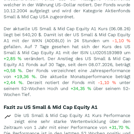
welcher in der Währung US-Dollar notiert. Der Fonds wurde
10.12.2004 aufgelegt und wird der Kategorie Aktienfonds
Small & Mid Cap USA zugeordnet.
Der aktuelle US Small & Mid Cap Equity A1 Kurs (
06.08.26
)
liegt bei 540,20
$
. Damit ist der US Small & Mid Cap Equity
A1 mit der WKN (A0D8L0) in 24 Stunden um
-1,10
%
gefallen. Auf 7 Tage gesehen hat sich der Kurs des US
Small & Mid Cap Equity A1 mit der ISIN LU0205193989 um
+2,85
%
verändert. Der Anstieg des US Small & Mid Cap
Equity A1 Fonds auf 30 Tage, seit dem 08.07.2026, beträgt
+0,58
%
. Der Fonds verzeichnet eine Jahresperformance
von
+19,36
%
. Die aktuelle Monatsperformance beträgt
+2,44
%
. Derzeit notiert der Fonds mit
-1,10
%
unter
seinem 52-Wochen Hoch und
+34,35
%
über seinem 52-
Wochen Tief.
Fazit zu US Small & Mid Cap Equity A1
Die US Small & Mid Cap Equity A1 Kurs Performance
zeigt eine sehr starke Wertentwicklung über den
Zeitraum von 1 Jahr mit einer Performance von
+31,70
%
.
Die Performance ist in den letzten 52 Wochen positiv und