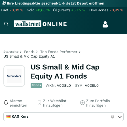
🎁 Ihre Lieblingsaktie geschenkt.
→ Jetzt Depot eröffnen
DAX
-0,09
%
Gold
+0,60
%
Öl (Brent)
+5,15
%
Dow Jones
-0,92
%
Fonds
Top Fonds Performer
Startseite
US Small & Mid Cap Equity A1
US Small & Mid Cap
Equity A1 Fonds
Fonds
WKN:
A0D8L0
SYM:
A0D8L0
Alarme
Zur Watchlist
Zum Portfolio
einrichten
hinzufügen
hinzufügen
KAG Kurs