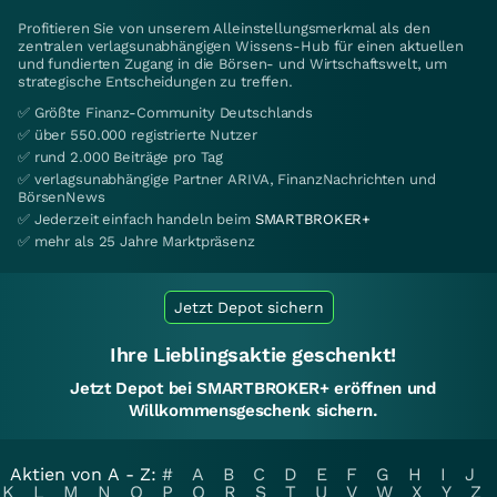
Profitieren Sie von unserem Alleinstellungsmerkmal als den
zentralen verlagsunabhängigen Wissens-Hub für einen aktuellen
und fundierten Zugang in die Börsen- und Wirtschaftswelt, um
strategische Entscheidungen zu treffen.
✅ Größte Finanz-Community Deutschlands
✅ über 550.000 registrierte Nutzer
✅ rund 2.000 Beiträge pro Tag
✅ verlagsunabhängige Partner ARIVA, FinanzNachrichten und
BörsenNews
✅ Jederzeit einfach handeln beim
SMARTBROKER+
✅ mehr als 25 Jahre Marktpräsenz
Jetzt Depot sichern
Ihre Lieblingsaktie geschenkt!
Jetzt Depot bei SMARTBROKER+ eröffnen und
Willkommensgeschenk sichern.
Aktien von A - Z:
#
A
B
C
D
E
F
G
H
I
J
K
L
M
N
O
P
Q
R
S
T
U
V
W
X
Y
Z