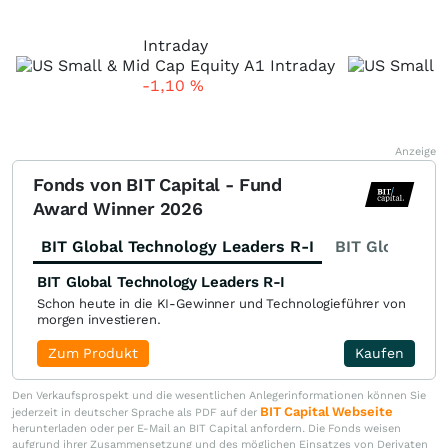
Intraday
-1,10
%
Anzeige
Fonds von BIT Capital - Fund
Award Winner 2026
BIT Global Technology Leaders R-I
BIT Global Fi
BIT Global Technology Leaders R-I
Schon heute in die KI-Gewinner und Technologieführer von
morgen investieren.
Zum Produkt
Kaufen
Den Verkaufsprospekt und die wesentlichen Anlegerinformationen können Sie
BIT Capital Webseite
jederzeit in deutscher Sprache als PDF auf der
herunterladen oder per E-Mail an BIT Capital anfordern. Die Fonds weisen
aufgrund ihrer Zusammensetzung und des möglichen Einsatzes von Derivaten