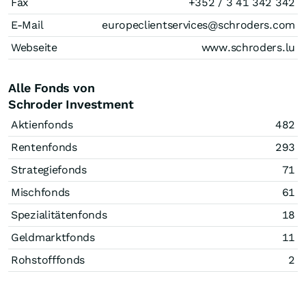
Fax
+352 / 3 41 342 342
E-Mail
europeclientservices@schroders.com
Webseite
www.schroders.lu
Alle Fonds von
Schroder Investment
Aktienfonds
482
Rentenfonds
293
Strategiefonds
71
Mischfonds
61
Spezialitätenfonds
18
Geldmarktfonds
11
Rohstofffonds
2