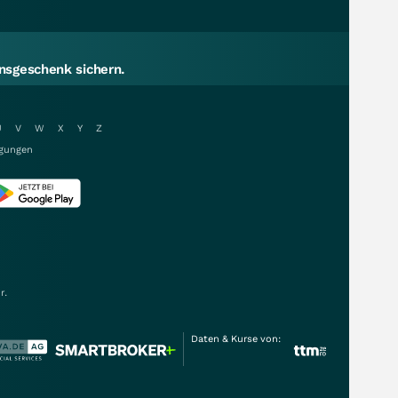
sgeschenk sichern.
U
V
W
X
Y
Z
gungen
r.
Daten & Kurse von: