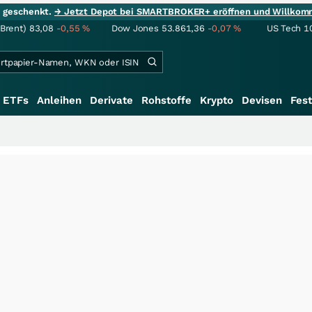
ie geschenkt.
→ Jetzt Depot bei SMARTBROKER+ eröffnen und Willkom
(Brent)
83,08
-0,55
%
Dow Jones
53.861,36
-0,07
%
US Tech 1
ETFs
Anleihen
Derivate
Rohstoffe
Krypto
Devisen
Fest