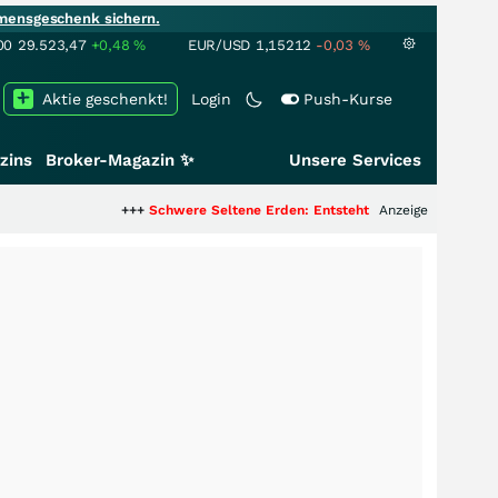
mensgeschenk sichern.
00
29.523,47
+0,48
%
EUR/USD
1,15212
-0,03
%
Aktie geschenkt!
Login
Push-Kurse
zins
Broker-Magazin ✨
Unsere Services
+++
Schwere Seltene Erden: Entsteht hier die nächste Milliarden
Anzeige