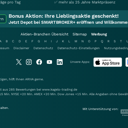
räge pro Tag
✅ mehr als 25 Jahre Marktpräsenz
Bonus Aktion:
Ihre Lieblingsaktie geschenkt!
rn
Jetzt Depot bei SMARTBROKER+ eröffnen und Willkommen
Aktien-Branchen Übersicht
Sitemap
Werbung
A
B
C
D
E
F
G
H
I
J
K
L
M
N
O
P
Q
R
S
T
essum
Disclaimer
Datenschutz
Datenschutz-Einstellungen
Nutzungsbedin
Unsere Apps:
gen, hilft Ihnen
ARIVA
gerne.
elt aus 285 Bewertungen bei www.kagels-trading.de
15 Min. NYSE +20 Min. AMEX +20 Min. Dow Jones +15 Min. Alle Angaben ohne Gewäh
alten.
Mit Unterstützung von: