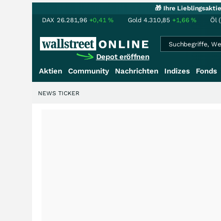
🎁 Ihre Lieblingsakt
DAX
26.281,96
+0,41
%
Gold
4.310,85
+1,66
%
Öl 
Depot eröffnen
Aktien
Community
Nachrichten
Indizes
Fonds
NEWS TICKER