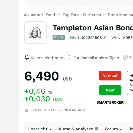
Fonds
Top Fonds Performer
Templeton As
Startseite
Templeton Asian Bond
Fonds
ISIN:
LU0229950810
WKN:
A0F6
Alarme einrichten
Zur Watchlist hinzufügen
Zu
6,490
Verkauf
H
USD
V
M
+0,46
Kauf
N
%
+0,030
USD
Letzter Kurs
05.08.26
KAG Kurs
Übersicht
Kurse & Analysen
Forum
T