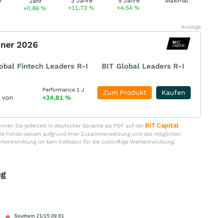
+11,73
%
+4,54
%
+0,86
%
Anzeige
nner 2026
obal Fintech Leaders R-I
BIT Global Leaders R-I
Performance 1 J
Zum Produkt
Kaufen
r von
+34,81
%
BIT Capital
nen Sie jederzeit in deutscher Sprache als PDF auf der
. Die Fonds weisen aufgrund ihrer Zusammensetzung und des möglichen
ertentwicklung ist kein Indikator für die zukünftige Wertentwicklung.
ng
Southern 21/15.09.81
1,00 %