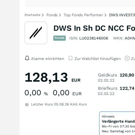
Fonds
Top Fonds Performer
DWS INVEST/
Startseite
DWS In Sh DC NCC F
Fonds
ISIN:
LU0236146006
WKN:
A0H
Alarme einrichten
Zur Watchlist hinzufügen
Zu
128,13
Geldkurs
120,90
EUR
02.02.22
Briefkurs
122,74
0,00
0,00
%
EUR
02.02.22
Letzter Kurs
05.08.26
KAG Kurs
Hinweis
Verlängerte Hand
Mo-Fr von
07:30 bi
Neu: Samstag von 14