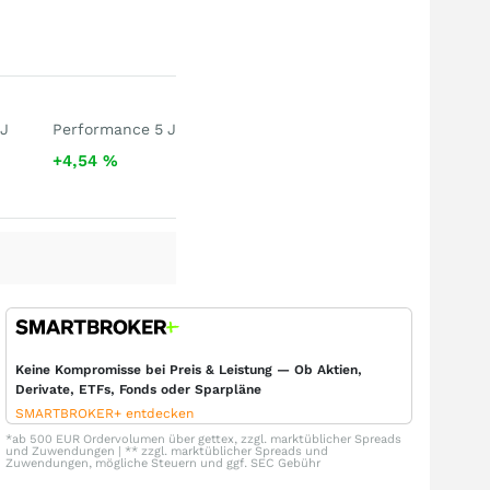
 J
Performance 5 J
+4,54
%
Keine Kompromisse bei Preis & Leistung — Ob Aktien,
Derivate, ETFs, Fonds oder Sparpläne
SMARTBROKER+ entdecken
*ab 500 EUR Ordervolumen über gettex, zzgl. marktüblicher Spreads
und Zuwendungen | ** zzgl. marktüblicher Spreads und
Zuwendungen, mögliche Steuern und ggf. SEC Gebühr