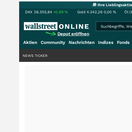
🎁 Ihre Lieblingsakt
DAX
26.355,84
+0,69
%
Gold
4.342,26
0,00
%
Öl (
Depot eröffnen
Aktien
Community
Nachrichten
Indizes
Fonds
NEWS TICKER