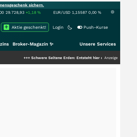
mensgeschenk sichern.
00
29.728,93
+1,18
%
EUR/USD
1,15587
0,00
%
Aktie geschenkt!
Login
Push-Kurse
zins
Broker-Magazin ✨
Unsere Services
+++
Schwere Seltene Erden: Entsteht hier die nächste Milliardenstory?
Anzeige
++