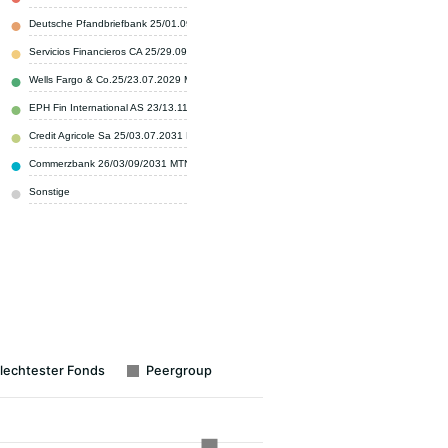
Deutsche Pfandbriefbank 25/01.09.2028MTN
1,00 %
Servicios Financieros CA 25/29.09.2028 MTN
1,00 %
Wells Fargo & Co.25/23.07.2029 MTN
0,90 %
EPH Fin International AS 23/13.11.2028 MTN
0,80 %
Credit Agricole Sa 25/03.07.2031 MTN RegS
0,80 %
Commerzbank 26/03/09/2031 MTN
0,80 %
Sonstige
93,70 %
lechtester Fonds
Peergroup