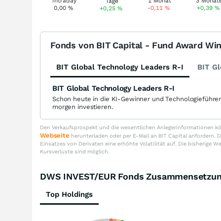
0,00
%
-0,11
%
+0,39
%
+0,25
%
Fonds von BIT Capital - Fund Award Wi
BIT Global Technology Leaders R-I
BIT Gl
BIT Global Technology Leaders R-I
Schon heute in die KI-Gewinner und Technologieführe
morgen investieren.
Den Verkaufsprospekt und die wesentlichen Anlegerinformationen kön
Webseite
herunterladen oder per E-Mail an BIT Capital anfordern
Einsatzes von Derivaten eine erhöhte Volatilität auf. Die bisherige W
Kursverluste sind möglich.
DWS INVEST/EUR Fonds Zusammensetzu
Top Holdings