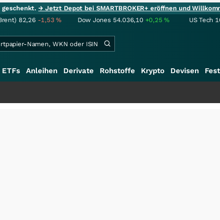
ie geschenkt.
→ Jetzt Depot bei SMARTBROKER+ eröffnen und Willkom
Brent)
82,26
-1,53
%
Dow Jones
54.036,10
+0,25
%
US Tech 1
ETFs
Anleihen
Derivate
Rohstoffe
Krypto
Devisen
Fest