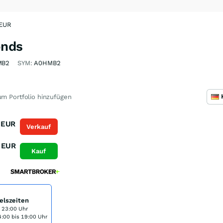
EUR
onds
MB2
SYM:
A0HMB2
m Portfolio hinzufügen
EUR
Verkauf
EUR
Kauf
elszeiten
s 23:00 Uhr
:00 bis 19:00 Uhr