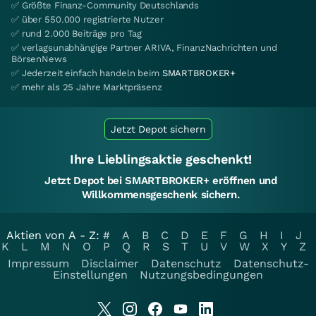
✅ Größte Finanz-Community Deutschlands
✅ über 550.000 registrierte Nutzer
✅ rund 2.000 Beiträge pro Tag
✅ verlagsunabhängige Partner ARIVA, FinanzNachrichten und
BörsenNews
✅ Jederzeit einfach handeln beim
SMARTBROKER+
✅ mehr als 25 Jahre Marktpräsenz
Jetzt Depot sichern
Ihre Lieblingsaktie geschenkt!
Jetzt Depot bei SMARTBROKER+ eröffnen und
Willkommensgeschenk sichern.
Aktien von A - Z:
#
A
B
C
D
E
F
G
H
I
J
K
L
M
N
O
P
Q
R
S
T
U
V
W
X
Y
Z
Impressum
Disclaimer
Datenschutz
Datenschutz-
Einstellungen
Nutzungsbedingungen