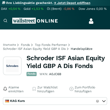
🎁 Ihre Lieblingsaktie geschenkt.
→ Jetzt Depot eröffnen
DAX
+0,54
%
Gold
+1,53
%
Öl (Brent)
-0,86
%
Dow Jones
0,00
%
Fonds
Top Fonds Performer
Startseite
Schroder ISF Asian Equity Yield GBP A Dis
Handelsplätze
Schroder ISF Asian Equity
Yield GBP A Dis Fonds
Fonds
WKN:
A0JC6B
Alarme
Zur Watchlist
Zum Portfolio
einrichten
hinzufügen
hinzufügen
KAG Kurs