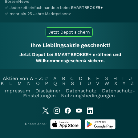
BörsenNews
✅ Jederzeit einfach handeln beim
SMARTBROKER+
✅ mehr als 25 Jahre Marktpräsenz
Jetzt Depot sichern
Ihre Lieblingsaktie geschenkt!
Jetzt Depot bei SMARTBROKER+ eröffnen und
Willkommensgeschenk sichern.
Aktien von A - Z:
#
A
B
C
D
E
F
G
H
I
J
K
L
M
N
O
P
Q
R
S
T
U
V
W
X
Y
Z
Impressum
Disclaimer
Datenschutz
Datenschutz-
Einstellungen
Nutzungsbedingungen
Unsere Apps: