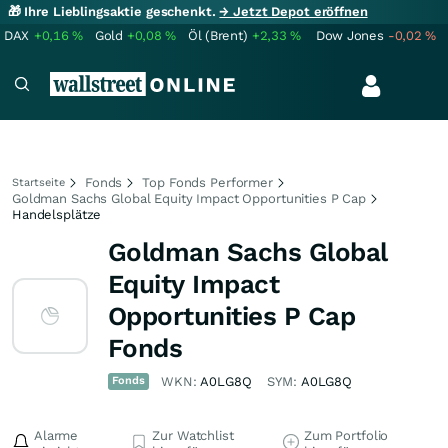
🎁 Ihre Lieblingsaktie geschenkt.
→ Jetzt Depot eröffnen
DAX
+0,16
%
Gold
+0,08
%
Öl (Brent)
+2,33
%
Dow Jones
-0,02
%
Fonds
Top Fonds Performer
Startseite
Goldman Sachs Global Equity Impact Opportunities P Cap
Handelsplätze
Goldman Sachs Global
Equity Impact
Opportunities P Cap
Fonds
Fonds
WKN:
A0LG8Q
SYM:
A0LG8Q
Alarme
Zur Watchlist
Zum Portfolio