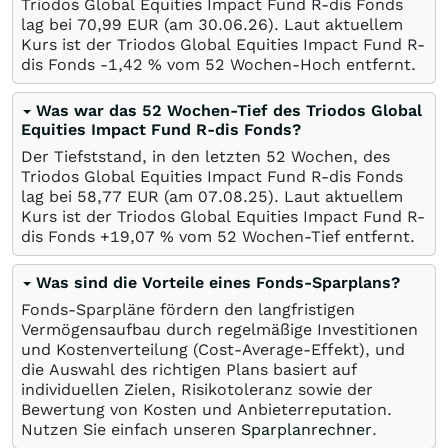
Triodos Global Equities Impact Fund R-dis Fonds
lag bei 70,99
EUR
(am
30.06.26
). Laut aktuellem
Kurs ist der Triodos Global Equities Impact Fund R-
dis Fonds -1,42
%
vom 52 Wochen-Hoch entfernt.
Was war das 52 Wochen-Tief des Triodos Global
Equities Impact Fund R-dis Fonds?
Der Tiefststand, in den letzten 52 Wochen, des
Triodos Global Equities Impact Fund R-dis Fonds
lag bei 58,77
EUR
(am
07.08.25
). Laut aktuellem
Kurs ist der Triodos Global Equities Impact Fund R-
dis Fonds +19,07
%
vom 52 Wochen-Tief entfernt.
Was sind die Vorteile eines Fonds-Sparplans?
Fonds-Sparpläne fördern den langfristigen
Vermögensaufbau durch regelmäßige Investitionen
und Kostenverteilung (Cost-Average-Effekt), und
die Auswahl des richtigen Plans basiert auf
individuellen Zielen, Risikotoleranz sowie der
Bewertung von Kosten und Anbieterreputation.
Nutzen Sie einfach unseren
Sparplanrechner
.