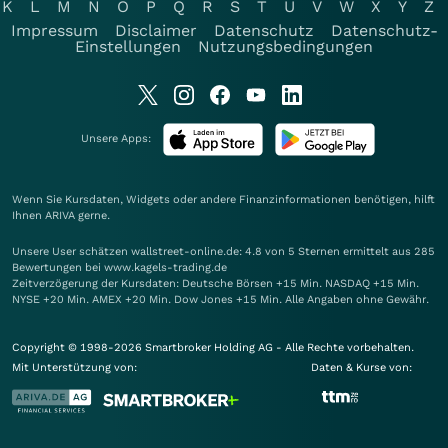
K
L
M
N
O
P
Q
R
S
T
U
V
W
X
Y
Z
Impressum
Disclaimer
Datenschutz
Datenschutz-
Einstellungen
Nutzungsbedingungen
Unsere Apps:
Wenn Sie Kursdaten, Widgets oder andere Finanzinformationen benötigen, hilft
Ihnen
ARIVA
gerne.
Unsere User schätzen wallstreet-online.de: 4.8 von 5 Sternen ermittelt aus 285
Bewertungen bei www.kagels-trading.de
Zeitverzögerung der Kursdaten: Deutsche Börsen +15 Min. NASDAQ +15 Min.
NYSE +20 Min. AMEX +20 Min. Dow Jones +15 Min. Alle Angaben ohne Gewähr.
Copyright © 1998-2026 Smartbroker Holding AG - Alle Rechte vorbehalten.
Mit Unterstützung von:
Daten & Kurse von: