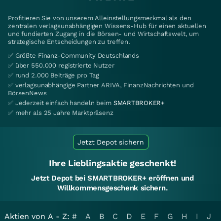
Profitieren Sie von unserem Alleinstellungsmerkmal als den
zentralen verlagsunabhängigen Wissens-Hub für einen aktuellen
und fundierten Zugang in die Börsen- und Wirtschaftswelt, um
strategische Entscheidungen zu treffen.
✅ Größte Finanz-Community Deutschlands
✅ über 550.000 registrierte Nutzer
✅ rund 2.000 Beiträge pro Tag
✅ verlagsunabhängige Partner ARIVA, FinanzNachrichten und
BörsenNews
✅ Jederzeit einfach handeln beim
SMARTBROKER+
✅ mehr als 25 Jahre Marktpräsenz
Jetzt Depot sichern
Ihre Lieblingsaktie geschenkt!
Jetzt Depot bei SMARTBROKER+ eröffnen und
Willkommensgeschenk sichern.
Aktien von A - Z:
#
A
B
C
D
E
F
G
H
I
J