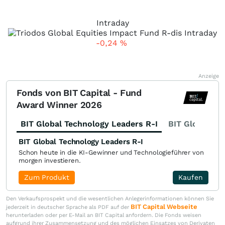
Intraday
-0,24
%
Anzeige
Fonds von BIT Capital - Fund
Award Winner 2026
BIT Global Technology Leaders R-I
BIT Global Fi
BIT Global Technology Leaders R-I
Schon heute in die KI-Gewinner und Technologieführer von
morgen investieren.
Zum Produkt
Kaufen
Den Verkaufsprospekt und die wesentlichen Anlegerinformationen können Sie
BIT Capital Webseite
jederzeit in deutscher Sprache als PDF auf der
herunterladen oder per E-Mail an BIT Capital anfordern. Die Fonds weisen
aufgrund ihrer Zusammensetzung und des möglichen Einsatzes von Derivaten