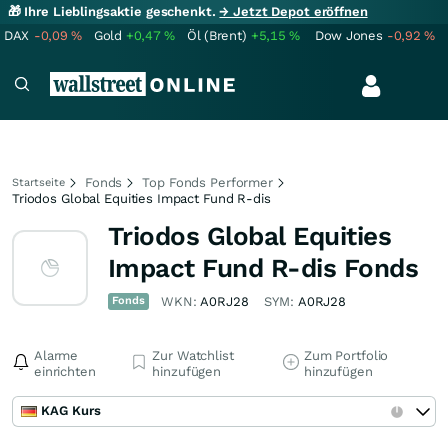
🎁 Ihre Lieblingsaktie geschenkt.
→ Jetzt Depot eröffnen
DAX
-0,09
%
Gold
+0,47
%
Öl (Brent)
+5,15
%
Dow Jones
-0,92
%
Fonds
Top Fonds Performer
Startseite
Triodos Global Equities Impact Fund R-dis
Triodos Global Equities
Impact Fund R-dis Fonds
Fonds
WKN:
A0RJ28
SYM:
A0RJ28
Alarme
Zur Watchlist
Zum Portfolio
einrichten
hinzufügen
hinzufügen
KAG Kurs