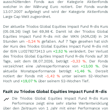
ausschüttenden Fonds aus der Kategorie Aktienfonds
welcher in der Währung Euro notiert. Der Fonds wurde
13.07.2007 aufgelegt und wird der Kategorie Aktienfonds
Large Cap Welt zugeordnet.
Der aktuelle Triodos Global Equities Impact Fund R-dis Kurs
(
05.08.26
) liegt bei 69,98
€
. Damit ist der Triodos Global
Equities Impact Fund R-dis mit der WKN (A0RJ28) in 24
Stunden um
-0,24
%
gefallen. Auf 7 Tage gesehen hat sich
der Kurs des Triodos Global Equities Impact Fund R-dis mit
der ISIN LU0278272413 um
+2,52
%
verändert. Der Verlust
des Triodos Global Equities Impact Fund R-dis Fonds auf 30
Tage, seit dem 08.07.2026, beträgt
-0,33
%
. Der Fonds
verzeichnet eine Jahresperformance von
+13,00
%
. Die
aktuelle Monatsperformance beträgt
+1,46
%
. Derzeit
notiert der Fonds mit
-1,42
%
unter seinem 52-Wochen
Hoch und
+19,07
%
über seinem 52-Wochen Tief.
Fazit zu Triodos Global Equities Impact Fund R-dis
Die Triodos Global Equities Impact Fund R-dis Kurs
Performance zeigt eine sehr starke Wertentwicklung
über den Zeitraum von 1 Jahr mit einer Performance von