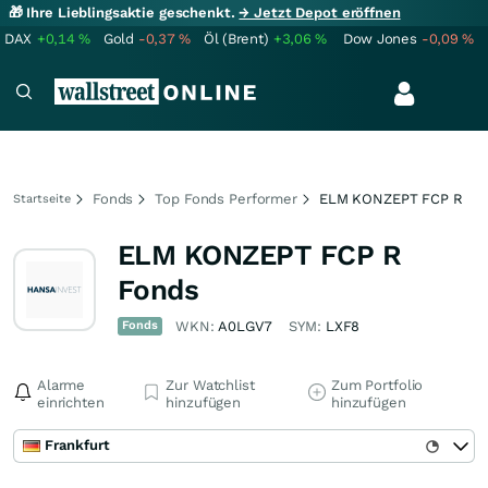
🎁 Ihre Lieblingsaktie geschenkt.
→ Jetzt Depot eröffnen
DAX
+0,14
%
Gold
-0,37
%
Öl (Brent)
+3,06
%
Dow Jones
-0,09
%
Fonds
Top Fonds Performer
ELM KONZEPT FCP R
Startseite
ELM KONZEPT FCP R
Fonds
Fonds
WKN:
A0LGV7
SYM:
LXF8
Alarme
Zur Watchlist
Zum Portfolio
einrichten
hinzufügen
hinzufügen
Frankfurt