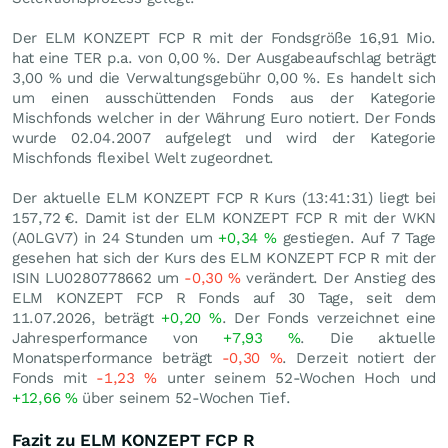
Der ELM KONZEPT FCP R mit der Fondsgröße 16,91 Mio.
hat eine TER p.a. von 0,00 %. Der Ausgabeaufschlag beträgt
3,00 % und die Verwaltungsgebühr 0,00 %. Es handelt sich
um einen ausschüttenden Fonds aus der Kategorie
Mischfonds welcher in der Währung Euro notiert. Der Fonds
wurde 02.04.2007 aufgelegt und wird der Kategorie
Mischfonds flexibel Welt zugeordnet.
Der aktuelle ELM KONZEPT FCP R Kurs (13:41:31) liegt bei
157,72
€
. Damit ist der ELM KONZEPT FCP R mit der WKN
(A0LGV7) in 24 Stunden um
+0,34
%
gestiegen. Auf 7 Tage
gesehen hat sich der Kurs des ELM KONZEPT FCP R mit der
ISIN LU0280778662 um
-0,30
%
verändert. Der Anstieg des
ELM KONZEPT FCP R Fonds auf 30 Tage, seit dem
11.07.2026, beträgt
+0,20
%
. Der Fonds verzeichnet eine
Jahresperformance von
+7,93
%
. Die aktuelle
Monatsperformance beträgt
-0,30
%
. Derzeit notiert der
Fonds mit
-1,23
%
unter seinem 52-Wochen Hoch und
+12,66
%
über seinem 52-Wochen Tief.
Fazit zu ELM KONZEPT FCP R