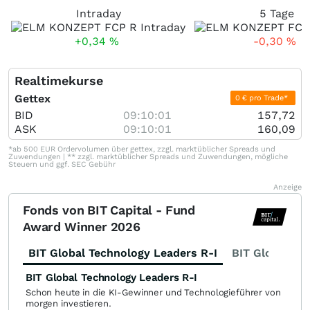
Intraday
5 Tage
+0,34
%
-0,30
%
Realtimekurse
Gettex
0 € pro Trade*
BID
09:10:01
157,72
ASK
09:10:01
160,09
*ab 500 EUR Ordervolumen über gettex, zzgl. marktüblicher Spreads und
Zuwendungen | ** zzgl. marktüblicher Spreads und Zuwendungen, mögliche
Steuern und ggf. SEC Gebühr
Anzeige
Fonds von BIT Capital - Fund
Award Winner 2026
BIT Global Technology Leaders R-I
BIT Global Fi
BIT Global Technology Leaders R-I
Schon heute in die KI-Gewinner und Technologieführer von
morgen investieren.