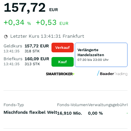
157,72
EUR
+0,34
+0,53
%
EUR
Letzter Kurs
13:41:31
Frankfurt
Geldkurs
157,72
EUR
Verkauf
Verlängerte
13:41:35
318
STK
Handelszeiten
Briefkurs
160,09
EUR
07:30 bis 23:00 Uhr
Kauf
13:41:35
313
STK
Fonds-Typ
Fonds-Volumen
Verwaltungsgebühr
P
Mischfonds flexibel Welt
16,910 Mio.
0,00
%
+