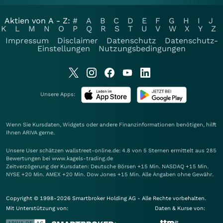
Aktien von A - Z:
#
A
B
C
D
E
F
G
H
I
J
K
L
M
N
O
P
Q
R
S
T
U
V
W
X
Y
Z
Impressum
Disclaimer
Datenschutz
Datenschutz-
Einstellungen
Nutzungsbedingungen
Unsere Apps:
Wenn Sie Kursdaten, Widgets oder andere Finanzinformationen benötigen, hilft
Ihnen
ARIVA
gerne.
Unsere User schätzen wallstreet-online.de: 4.8 von 5 Sternen ermittelt aus 285
Bewertungen bei www.kagels-trading.de
Zeitverzögerung der Kursdaten: Deutsche Börsen +15 Min. NASDAQ +15 Min.
NYSE +20 Min. AMEX +20 Min. Dow Jones +15 Min. Alle Angaben ohne Gewähr.
Copyright © 1998-2026 Smartbroker Holding AG - Alle Rechte vorbehalten.
Mit Unterstützung von:
Daten & Kurse von: