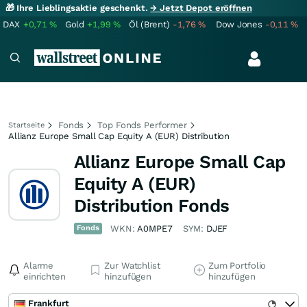
🎁 Ihre Lieblingsaktie geschenkt.
→ Jetzt Depot eröffnen
DAX
+0,71
%
Gold
+1,99
%
Öl (Brent)
-1,76
%
Dow Jones
-0,11
%
Fonds
Top Fonds Performer
Startseite
Allianz Europe Small Cap Equity A (EUR) Distribution
Allianz Europe Small Cap
Equity A (EUR)
Distribution Fonds
Fonds
WKN:
A0MPE7
SYM:
DJEF
Alarme
Zur Watchlist
Zum Portfolio
einrichten
hinzufügen
hinzufügen
Frankfurt