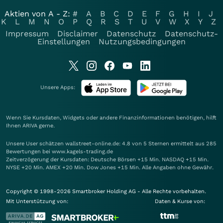
Aktien von A - Z:
#
A
B
C
D
E
F
G
H
I
J
K
L
M
N
O
P
Q
R
S
T
U
V
W
X
Y
Z
Impressum
Disclaimer
Datenschutz
Datenschutz-
Einstellungen
Nutzungsbedingungen
Unsere Apps:
Wenn Sie Kursdaten, Widgets oder andere Finanzinformationen benötigen, hilft
Ihnen
ARIVA
gerne.
Unsere User schätzen wallstreet-online.de: 4.8 von 5 Sternen ermittelt aus 285
Bewertungen bei www.kagels-trading.de
Zeitverzögerung der Kursdaten: Deutsche Börsen +15 Min. NASDAQ +15 Min.
NYSE +20 Min. AMEX +20 Min. Dow Jones +15 Min. Alle Angaben ohne Gewähr.
Copyright © 1998-2026 Smartbroker Holding AG - Alle Rechte vorbehalten.
Mit Unterstützung von:
Daten & Kurse von: