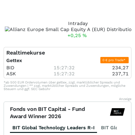
Intraday
+0,25
%
Realtimekurse
Gettex
0 € pro Trade*
BID
15:27:32
234,27
ASK
15:27:32
237,71
*ab 500 EUR Ordervolumen über gettex, zzgl. marktüblicher Spreads und
Zuwendungen | ** zzgl. marktüblicher Spreads und Zuwendungen, mögliche
Steuern und ggf. SEC Gebühr
Anzeige
Fonds von BIT Capital - Fund
Award Winner 2026
BIT Global Technology Leaders R-I
BIT Global Fi