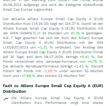
welcher in der Währung Euro notiert. Der Fonds wurde
05.06.2012 aufgelegt und wird der Kategorie Aktienfonds
Small Cap Europa zugeordnet.
Der aktuelle Allianz Europe Small Cap Equity A (EUR)
Distribution Kurs (14:35:20) liegt bei 234,27
€
. Damit ist der
Allianz Europe Small Cap Equity A (EUR) Distribution mit
der WKN (A0MPE7) in 24 Stunden um
+0,25
%
gestiegen.
Auf 7 Tage gesehen hat sich der Kurs des Allianz Europe
Small Cap Equity A (EUR) Distribution mit der ISIN
LU0293315023 um
+1,31
%
verändert. Der Anstieg des
Allianz Europe Small Cap Equity A (EUR) Distribution Fonds
auf 30 Tage, seit dem 08.07.2026, beträgt
+0,41
%
. Der
Fonds verzeichnet eine Jahresperformance von
+4,76
%
.
Die aktuelle Monatsperformance beträgt
+1,42
%
. Derzeit
notiert der Fonds mit
-2,50
%
unter seinem 52-Wochen
Hoch und
+17,68
%
über seinem 52-Wochen Tief.
Fazit zu Allianz Europe Small Cap Equity A (EUR)
Distribution
Die Allianz Europe Small Cap Equity A (EUR)
Distribution Kurs Performance zeigt eine starke