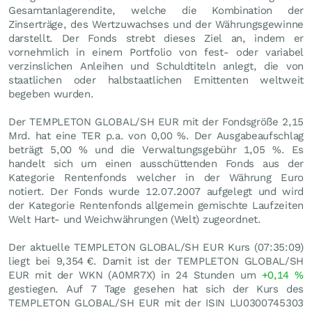
Gesamtanlagerendite, welche die Kombination der
Zinserträge, des Wertzuwachses und der Währungsgewinne
darstellt. Der Fonds strebt dieses Ziel an, indem er
vornehmlich in einem Portfolio von fest- oder variabel
verzinslichen Anleihen und Schuldtiteln anlegt, die von
staatlichen oder halbstaatlichen Emittenten weltweit
begeben wurden.
Der TEMPLETON GLOBAL/SH EUR mit der Fondsgröße 2,15
Mrd. hat eine TER p.a. von 0,00 %. Der Ausgabeaufschlag
beträgt 5,00 % und die Verwaltungsgebühr 1,05 %. Es
handelt sich um einen ausschüttenden Fonds aus der
Kategorie Rentenfonds welcher in der Währung Euro
notiert. Der Fonds wurde 12.07.2007 aufgelegt und wird
der Kategorie Rentenfonds allgemein gemischte Laufzeiten
Welt Hart- und Weichwährungen (Welt) zugeordnet.
Der aktuelle TEMPLETON GLOBAL/SH EUR Kurs (07:35:09)
liegt bei 9,354
€
. Damit ist der TEMPLETON GLOBAL/SH
EUR mit der WKN (A0MR7X) in 24 Stunden um
+0,14
%
gestiegen. Auf 7 Tage gesehen hat sich der Kurs des
TEMPLETON GLOBAL/SH EUR mit der ISIN LU0300745303