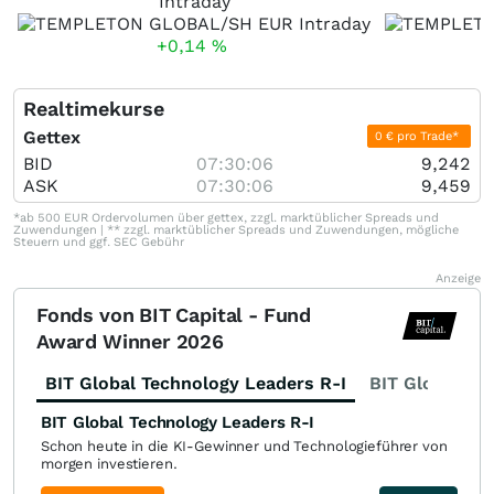
Intraday
+0,14
%
Realtimekurse
Gettex
0 € pro Trade*
BID
07:30:06
9,242
ASK
07:30:06
9,459
*ab 500 EUR Ordervolumen über gettex, zzgl. marktüblicher Spreads und
Zuwendungen | ** zzgl. marktüblicher Spreads und Zuwendungen, mögliche
Steuern und ggf. SEC Gebühr
Anzeige
Fonds von BIT Capital - Fund
Award Winner 2026
BIT Global Technology Leaders R-I
BIT Global Fi
BIT Global Technology Leaders R-I
Schon heute in die KI-Gewinner und Technologieführer von
morgen investieren.