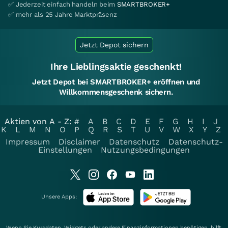
✅ Jederzeit einfach handeln beim
SMARTBROKER+
✅ mehr als 25 Jahre Marktpräsenz
Jetzt Depot sichern
Ihre Lieblingsaktie geschenkt!
Jetzt Depot bei SMARTBROKER+ eröffnen und
Willkommensgeschenk sichern.
Aktien von A - Z:
#
A
B
C
D
E
F
G
H
I
J
K
L
M
N
O
P
Q
R
S
T
U
V
W
X
Y
Z
Impressum
Disclaimer
Datenschutz
Datenschutz-
Einstellungen
Nutzungsbedingungen
Unsere Apps:
Wenn Sie Kursdaten, Widgets oder andere Finanzinformationen benötigen, hilft