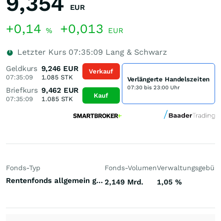
9,354
EUR
+0,14
+0,013
%
EUR
Letzter Kurs
07:35:09
Lang & Schwarz
Geldkurs
9,246
EUR
Verkauf
07:35:09
1.085
STK
Verlängerte Handelszeiten
07:30 bis 23:00 Uhr
Briefkurs
9,462
EUR
Kauf
07:35:09
1.085
STK
Fonds-Typ
Fonds-Volumen
Verwaltungsgebüh
Rentenfonds allgemein gemischte Laufzeiten Welt Hart- und Weichwährungen (Welt)
2,149 Mrd.
1,05
%