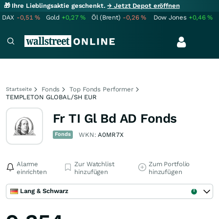
🎁 Ihre Lieblingsaktie geschenkt.
→ Jetzt Depot eröffnen
DAX
-0,51
%
Gold
+0,27
%
Öl (Brent)
-0,26
%
Dow Jones
+0,46
%
Fonds
Top Fonds Performer
Startseite
TEMPLETON GLOBAL/SH EUR
Fr TI Gl Bd AD Fonds
Fonds
WKN:
A0MR7X
Alarme
Zur Watchlist
Zum Portfolio
einrichten
hinzufügen
hinzufügen
Lang & Schwarz