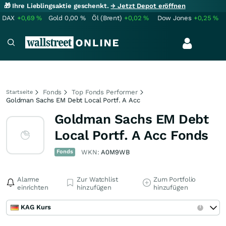
🎁 Ihre Lieblingsaktie geschenkt.
→ Jetzt Depot eröffnen
DAX
+0,69
%
Gold
0,00
%
Öl (Brent)
+0,02
%
Dow Jones
+0,25
%
Fonds
Top Fonds Performer
Startseite
Goldman Sachs EM Debt Local Portf. A Acc
Goldman Sachs EM Debt
Local Portf. A Acc Fonds
Fonds
WKN:
A0M9WB
Alarme
Zur Watchlist
Zum Portfolio
einrichten
hinzufügen
hinzufügen
KAG Kurs