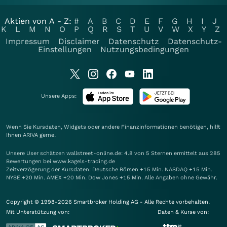
Aktien von A - Z:
#
A
B
C
D
E
F
G
H
I
J
K
L
M
N
O
P
Q
R
S
T
U
V
W
X
Y
Z
Impressum
Disclaimer
Datenschutz
Datenschutz-
Einstellungen
Nutzungsbedingungen
Unsere Apps:
Wenn Sie Kursdaten, Widgets oder andere Finanzinformationen benötigen, hilft
Ihnen
ARIVA
gerne.
Unsere User schätzen wallstreet-online.de: 4.8 von 5 Sternen ermittelt aus 285
Bewertungen bei www.kagels-trading.de
Zeitverzögerung der Kursdaten: Deutsche Börsen +15 Min. NASDAQ +15 Min.
NYSE +20 Min. AMEX +20 Min. Dow Jones +15 Min. Alle Angaben ohne Gewähr.
Copyright © 1998-2026 Smartbroker Holding AG - Alle Rechte vorbehalten.
Mit Unterstützung von:
Daten & Kurse von: