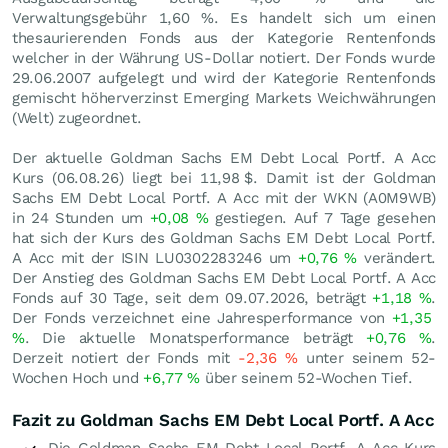
Verwaltungsgebühr 1,60 %. Es handelt sich um einen
thesaurierenden Fonds aus der Kategorie Rentenfonds
welcher in der Währung US-Dollar notiert. Der Fonds wurde
29.06.2007 aufgelegt und wird der Kategorie Rentenfonds
gemischt höherverzinst Emerging Markets Weichwährungen
(Welt) zugeordnet.
Der aktuelle Goldman Sachs EM Debt Local Portf. A Acc
Kurs (
06.08.26
) liegt bei 11,98
$
. Damit ist der Goldman
Sachs EM Debt Local Portf. A Acc mit der WKN (A0M9WB)
in 24 Stunden um
+0,08
%
gestiegen. Auf 7 Tage gesehen
hat sich der Kurs des Goldman Sachs EM Debt Local Portf.
A Acc mit der ISIN LU0302283246 um
+0,76
%
verändert.
Der Anstieg des Goldman Sachs EM Debt Local Portf. A Acc
Fonds auf 30 Tage, seit dem 09.07.2026, beträgt
+1,18
%
.
Der Fonds verzeichnet eine Jahresperformance von
+1,35
%
. Die aktuelle Monatsperformance beträgt
+0,76
%
.
Derzeit notiert der Fonds mit
-2,36
%
unter seinem 52-
Wochen Hoch und
+6,77
%
über seinem 52-Wochen Tief.
Fazit zu Goldman Sachs EM Debt Local Portf. A Acc