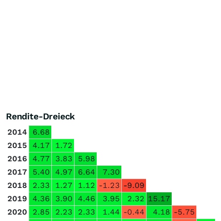
Rendite-Dreieck
2014
6.68
2015
4.17
1.72
2016
4.77
3.83
5.98
2017
5.40
4.97
6.64
7.30
2018
2.33
1.27
1.12
-1.23
-9.09
2019
4.36
3.90
4.46
3.95
2.32
15.17
2020
2.85
2.23
2.33
1.44
-0.44
4.18
-5.75