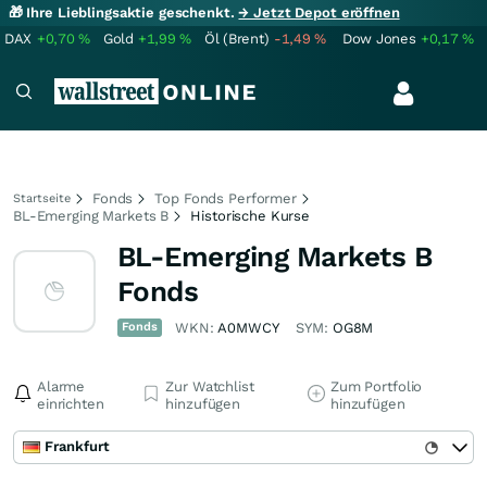
🎁 Ihre Lieblingsaktie geschenkt.
→ Jetzt Depot eröffnen
DAX
+0,70
%
Gold
+1,99
%
Öl (Brent)
-1,49
%
Dow Jones
+0,17
%
Fonds
Top Fonds Performer
Startseite
BL-Emerging Markets B
Historische Kurse
BL-Emerging Markets B
Fonds
Fonds
WKN:
A0MWCY
SYM:
OG8M
Alarme
Zur Watchlist
Zum Portfolio
einrichten
hinzufügen
hinzufügen
Frankfurt