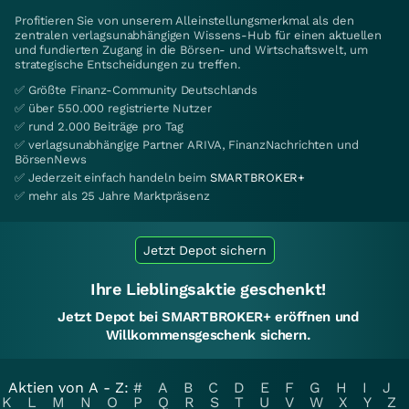
Profitieren Sie von unserem Alleinstellungsmerkmal als den
zentralen verlagsunabhängigen Wissens-Hub für einen aktuellen
und fundierten Zugang in die Börsen- und Wirtschaftswelt, um
strategische Entscheidungen zu treffen.
✅ Größte Finanz-Community Deutschlands
✅ über 550.000 registrierte Nutzer
✅ rund 2.000 Beiträge pro Tag
✅ verlagsunabhängige Partner ARIVA, FinanzNachrichten und
BörsenNews
✅ Jederzeit einfach handeln beim
SMARTBROKER+
✅ mehr als 25 Jahre Marktpräsenz
Jetzt Depot sichern
Ihre Lieblingsaktie geschenkt!
Jetzt Depot bei SMARTBROKER+ eröffnen und
Willkommensgeschenk sichern.
Aktien von A - Z:
#
A
B
C
D
E
F
G
H
I
J
K
L
M
N
O
P
Q
R
S
T
U
V
W
X
Y
Z