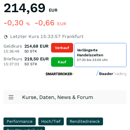
214,69
EUR
-0,30
-0,66
%
EUR
Letzter Kurs
15:33:57
Frankfurt
Geldkurs
214,68
EUR
Verkauf
Verlängerte
15:36:46
50
STK
Handelszeiten
Briefkurs
219,50
EUR
07:30 bis 23:00 Uhr
Kauf
15:37:02
50
STK
Kurse, Daten, News & Forum
Performance
Hoch/Tief
Renditedreieck