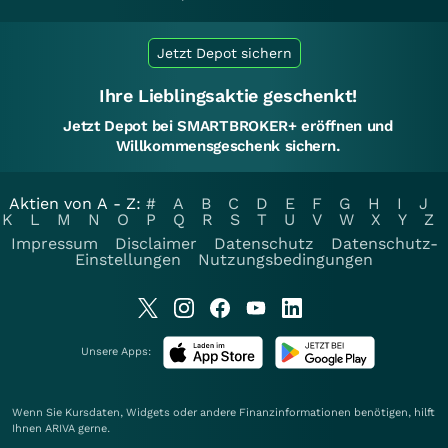
Jetzt Depot sichern
Ihre Lieblingsaktie geschenkt!
Jetzt Depot bei SMARTBROKER+ eröffnen und
Willkommensgeschenk sichern.
Aktien von A - Z:
#
A
B
C
D
E
F
G
H
I
J
K
L
M
N
O
P
Q
R
S
T
U
V
W
X
Y
Z
Impressum
Disclaimer
Datenschutz
Datenschutz-
Einstellungen
Nutzungsbedingungen
Unsere Apps:
Wenn Sie Kursdaten, Widgets oder andere Finanzinformationen benötigen, hilft
Ihnen
ARIVA
gerne.