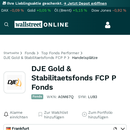
🎁 Ihre Lieblingsaktie geschenkt.
→ Jetzt Depot eröffnen
DAX
-0,09
%
Gold
+0,05
%
Öl (Brent)
+5,15
%
Dow Jones
-0,92
%
Fonds
Top Fonds Performer
Startseite
DJE Gold & Stabilitaetsfonds FCP P
Handelsplätze
DJE Gold &
Stabilitaetsfonds FCP P
Fonds
Fonds
WKN:
A0M67Q
SYM:
LU93
Alarme
Zur Watchlist
Zum Portfolio
einrichten
hinzufügen
hinzufügen
Frankfurt