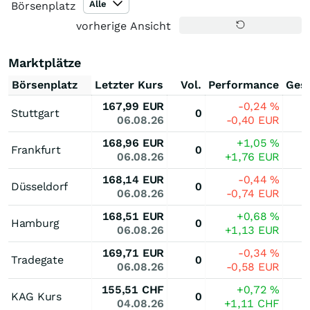
Alle
Börsenplatz
vorherige Ansicht
Marktplätze
Börsenplatz
Letzter Kurs
Vol.
Performance
Ges
167,99
EUR
-0,24
%
Stuttgart
0
06.08.26
-0,40
EUR
168,96
EUR
+1,05
%
Frankfurt
0
06.08.26
+1,76
EUR
168,14
EUR
-0,44
%
Düsseldorf
0
06.08.26
-0,74
EUR
168,51
EUR
+0,68
%
Hamburg
0
06.08.26
+1,13
EUR
169,71
EUR
-0,34
%
Tradegate
0
06.08.26
-0,58
EUR
155,51
CHF
+0,72
%
KAG Kurs
0
04.08.26
+1,11
CHF