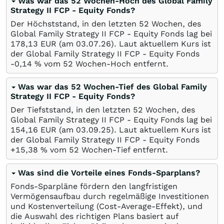
Was war das 52 Wochen-Hoch des Global Family
Strategy II FCP - Equity Fonds?
Der Höchststand, in den letzten 52 Wochen, des
Global Family Strategy II FCP - Equity Fonds lag bei
178,13
EUR
(am
03.07.26
). Laut aktuellem Kurs ist
der Global Family Strategy II FCP - Equity Fonds
-0,14
%
vom 52 Wochen-Hoch entfernt.
Was war das 52 Wochen-Tief des Global Family
Strategy II FCP - Equity Fonds?
Der Tiefststand, in den letzten 52 Wochen, des
Global Family Strategy II FCP - Equity Fonds lag bei
154,16
EUR
(am
03.09.25
). Laut aktuellem Kurs ist
der Global Family Strategy II FCP - Equity Fonds
+15,38
%
vom 52 Wochen-Tief entfernt.
Was sind die Vorteile eines Fonds-Sparplans?
Fonds-Sparpläne fördern den langfristigen
Vermögensaufbau durch regelmäßige Investitionen
und Kostenverteilung (Cost-Average-Effekt), und
die Auswahl des richtigen Plans basiert auf