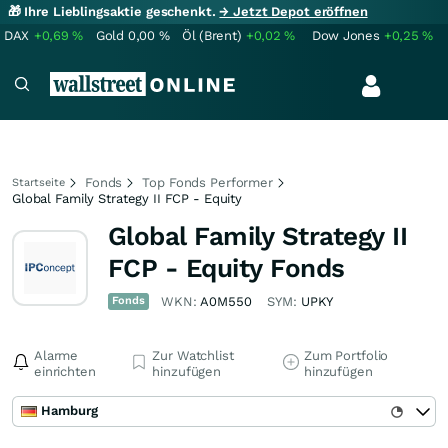
🎁 Ihre Lieblingsaktie geschenkt.
→ Jetzt Depot eröffnen
DAX
+0,69
%
Gold
0,00
%
Öl (Brent)
+0,02
%
Dow Jones
+0,25
%
Fonds
Top Fonds Performer
Startseite
Global Family Strategy II FCP - Equity
Global Family Strategy II
FCP - Equity Fonds
Fonds
WKN:
A0M550
SYM:
UPKY
Alarme
Zur Watchlist
Zum Portfolio
einrichten
hinzufügen
hinzufügen
Hamburg