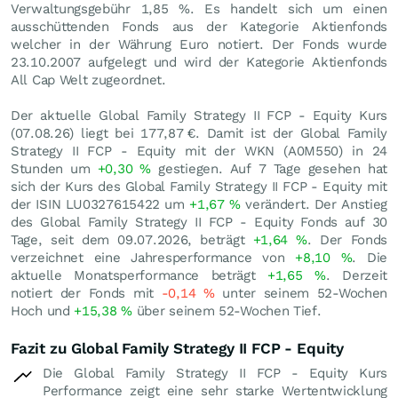
Verwaltungsgebühr 1,85 %. Es handelt sich um einen
ausschüttenden Fonds aus der Kategorie Aktienfonds
welcher in der Währung Euro notiert. Der Fonds wurde
23.10.2007 aufgelegt und wird der Kategorie Aktienfonds
All Cap Welt zugeordnet.
Der aktuelle Global Family Strategy II FCP - Equity Kurs
(
07.08.26
) liegt bei 177,87
€
. Damit ist der Global Family
Strategy II FCP - Equity mit der WKN (A0M550) in 24
Stunden um
+0,30
%
gestiegen. Auf 7 Tage gesehen hat
sich der Kurs des Global Family Strategy II FCP - Equity mit
der ISIN LU0327615422 um
+1,67
%
verändert. Der Anstieg
des Global Family Strategy II FCP - Equity Fonds auf 30
Tage, seit dem 09.07.2026, beträgt
+1,64
%
. Der Fonds
verzeichnet eine Jahresperformance von
+8,10
%
. Die
aktuelle Monatsperformance beträgt
+1,65
%
. Derzeit
notiert der Fonds mit
-0,14
%
unter seinem 52-Wochen
Hoch und
+15,38
%
über seinem 52-Wochen Tief.
Fazit zu Global Family Strategy II FCP - Equity
Die Global Family Strategy II FCP - Equity Kurs
Performance zeigt eine sehr starke Wertentwicklung