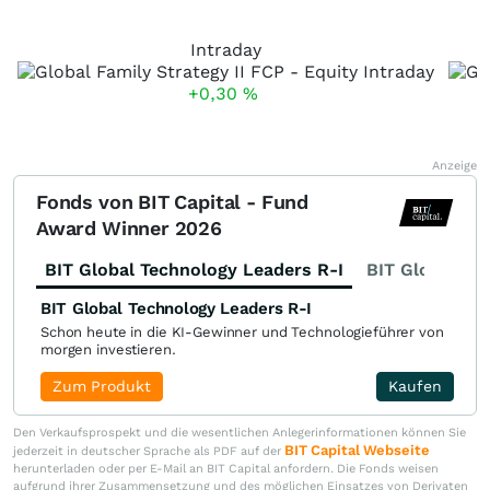
Intraday
+0,30
%
Anzeige
Fonds von BIT Capital - Fund
Award Winner 2026
BIT Global Technology Leaders R-I
BIT Global Fi
BIT Global Technology Leaders R-I
Schon heute in die KI-Gewinner und Technologieführer von
morgen investieren.
Zum Produkt
Kaufen
Den Verkaufsprospekt und die wesentlichen Anlegerinformationen können Sie
BIT Capital Webseite
jederzeit in deutscher Sprache als PDF auf der
herunterladen oder per E-Mail an BIT Capital anfordern. Die Fonds weisen
aufgrund ihrer Zusammensetzung und des möglichen Einsatzes von Derivaten