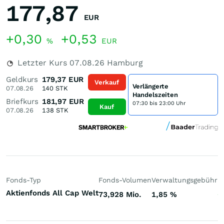
177,87
EUR
+0,30
+0,53
%
EUR
Letzter Kurs
07.08.26
Hamburg
Geldkurs
179,37
EUR
Verkauf
Verlängerte
07.08.26
140
STK
Handelszeiten
Briefkurs
181,97
EUR
07:30 bis 23:00 Uhr
Kauf
07.08.26
138
STK
Fonds-Typ
Fonds-Volumen
Verwaltungsgebühr
P
Aktienfonds All Cap Welt
73,928 Mio.
1,85
%
+