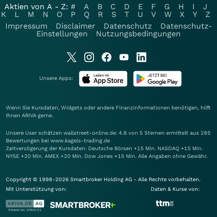
Aktien von A - Z:
#
A
B
C
D
E
F
G
H
I
J
K
L
M
N
O
P
Q
R
S
T
U
V
W
X
Y
Z
Impressum
Disclaimer
Datenschutz
Datenschutz-
Einstellungen
Nutzungsbedingungen
Unsere Apps:
Wenn Sie Kursdaten, Widgets oder andere Finanzinformationen benötigen, hilft
Ihnen
ARIVA
gerne.
Unsere User schätzen wallstreet-online.de: 4.8 von 5 Sternen ermittelt aus 285
Bewertungen bei www.kagels-trading.de
Zeitverzögerung der Kursdaten: Deutsche Börsen +15 Min. NASDAQ +15 Min.
NYSE +20 Min. AMEX +20 Min. Dow Jones +15 Min. Alle Angaben ohne Gewähr.
Copyright © 1998-2026 Smartbroker Holding AG - Alle Rechte vorbehalten.
Mit Unterstützung von:
Daten & Kurse von: