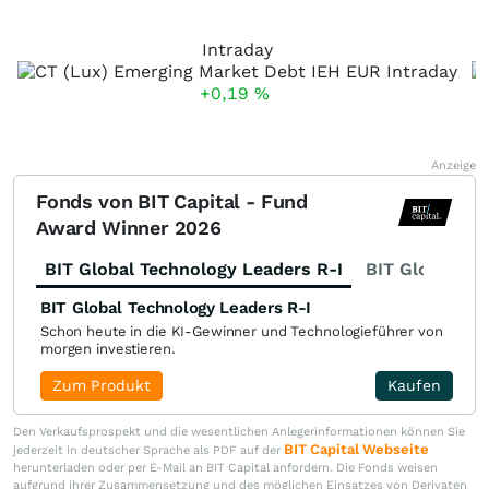
Intraday
+0,19
%
Anzeige
Fonds von BIT Capital - Fund
Award Winner 2026
BIT Global Technology Leaders R-I
BIT Global Fi
BIT Global Technology Leaders R-I
Schon heute in die KI-Gewinner und Technologieführer von
morgen investieren.
Zum Produkt
Kaufen
Den Verkaufsprospekt und die wesentlichen Anlegerinformationen können Sie
BIT Capital Webseite
jederzeit in deutscher Sprache als PDF auf der
herunterladen oder per E-Mail an BIT Capital anfordern. Die Fonds weisen
aufgrund ihrer Zusammensetzung und des möglichen Einsatzes von Derivaten