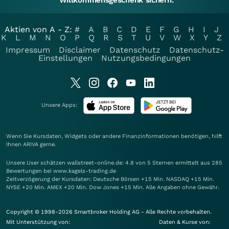
Willkommensgeschenk sichern.
Aktien von A - Z:
#
A
B
C
D
E
F
G
H
I
J
K
L
M
N
O
P
Q
R
S
T
U
V
W
X
Y
Z
Impressum
Disclaimer
Datenschutz
Datenschutz-
Einstellungen
Nutzungsbedingungen
Unsere Apps:
Wenn Sie Kursdaten, Widgets oder andere Finanzinformationen benötigen, hilft
Ihnen
ARIVA
gerne.
Unsere User schätzen wallstreet-online.de: 4.8 von 5 Sternen ermittelt aus 285
Bewertungen bei www.kagels-trading.de
Zeitverzögerung der Kursdaten: Deutsche Börsen +15 Min. NASDAQ +15 Min.
NYSE +20 Min. AMEX +20 Min. Dow Jones +15 Min. Alle Angaben ohne Gewähr.
Copyright © 1998-2026 Smartbroker Holding AG - Alle Rechte vorbehalten.
Mit Unterstützung von:
Daten & Kurse von: