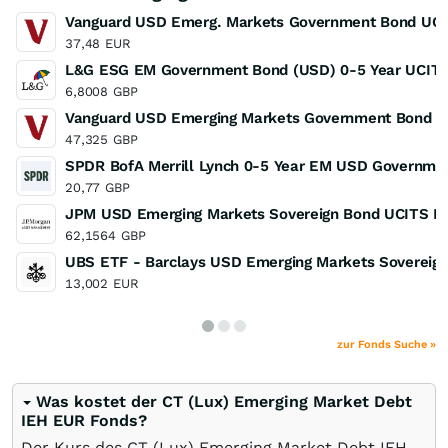
Vanguard USD Emerg. Markets Government Bond UC
37,48
EUR
L&G ESG EM Government Bond (USD) 0-5 Year UCIT
6,8008
GBP
Vanguard USD Emerging Markets Government Bond U
47,325
GBP
SPDR BofA Merrill Lynch 0-5 Year EM USD Governme
20,77
GBP
JPM USD Emerging Markets Sovereign Bond UCITS ET
62,1564
GBP
UBS ETF - Barclays USD Emerging Markets Sovereign
13,002
EUR
zur Fonds Suche »
Was kostet der CT (Lux) Emerging Market Debt
IEH EUR Fonds?
Der Kurs des CT (Lux) Emerging Market Debt IEH