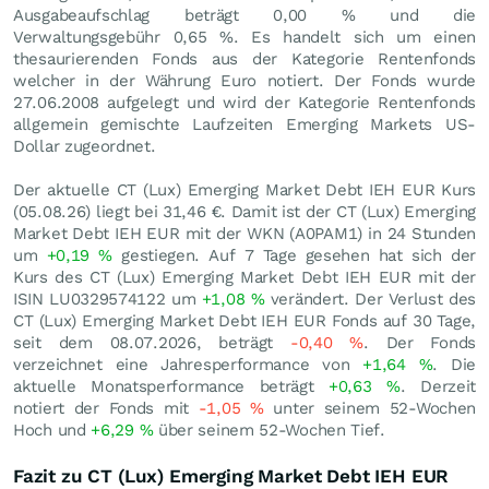
Ausgabeaufschlag beträgt 0,00 % und die
Verwaltungsgebühr 0,65 %. Es handelt sich um einen
thesaurierenden Fonds aus der Kategorie Rentenfonds
welcher in der Währung Euro notiert. Der Fonds wurde
27.06.2008 aufgelegt und wird der Kategorie Rentenfonds
allgemein gemischte Laufzeiten Emerging Markets US-
Dollar zugeordnet.
Der aktuelle CT (Lux) Emerging Market Debt IEH EUR Kurs
(
05.08.26
) liegt bei 31,46
€
. Damit ist der CT (Lux) Emerging
Market Debt IEH EUR mit der WKN (A0PAM1) in 24 Stunden
um
+0,19
%
gestiegen. Auf 7 Tage gesehen hat sich der
Kurs des CT (Lux) Emerging Market Debt IEH EUR mit der
ISIN LU0329574122 um
+1,08
%
verändert. Der Verlust des
CT (Lux) Emerging Market Debt IEH EUR Fonds auf 30 Tage,
seit dem 08.07.2026, beträgt
-0,40
%
. Der Fonds
verzeichnet eine Jahresperformance von
+1,64
%
. Die
aktuelle Monatsperformance beträgt
+0,63
%
. Derzeit
notiert der Fonds mit
-1,05
%
unter seinem 52-Wochen
Hoch und
+6,29
%
über seinem 52-Wochen Tief.
Fazit zu CT (Lux) Emerging Market Debt IEH EUR