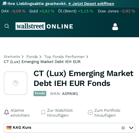
🎁 Ihre Lieblingsaktie geschenkt.
→ Jetzt Depot eröffnen
DAX
-0,09
%
Gold
+0,63
%
Öl (Brent)
+5,15
%
Dow Jones
-0,92
%
Fonds
Top Fonds Performer
Startseite
CT (Lux) Emerging Market Debt IEH EUR
CT (Lux) Emerging Market
Debt IEH EUR Fonds
Fonds
WKN:
A0PAM1
Alarme
Zur Watchlist
Zum Portfolio
einrichten
hinzufügen
hinzufügen
KAG Kurs