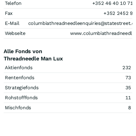
Telefon
+352 46 40 10 71
Fax
+352 2452 9
E-Mail
columbiathreadneedleenquiries@statestreet.
Webseite
www.columbiathreadneedle
Alle Fonds von
Threadneedle Man Lux
Aktienfonds
232
Rentenfonds
73
Strategiefonds
35
Rohstofffonds
11
Mischfonds
8