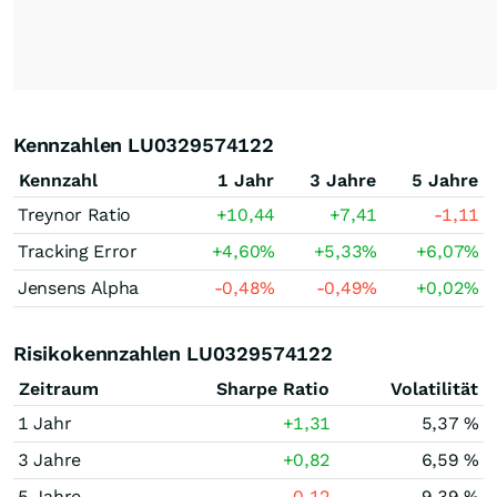
Kennzahlen LU0329574122
Kennzahl
1 Jahr
3 Jahre
5 Jahre
Treynor Ratio
+10,44
+7,41
-1,11
Tracking Error
+4,60
%
+5,33
%
+6,07
%
Jensens Alpha
-0,48
%
-0,49
%
+0,02
%
Risikokennzahlen LU0329574122
Zeitraum
Sharpe Ratio
Volatilität
1 Jahr
+1,31
5,37 %
3 Jahre
+0,82
6,59 %
5 Jahre
-0,12
9,39 %