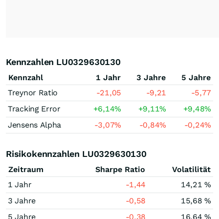
Kennzahlen LU0329630130
Kennzahl
1 Jahr
3 Jahre
5 Jahre
Treynor Ratio
-21,05
-9,21
-5,77
Tracking Error
+6,14
%
+9,11
%
+9,48
%
Jensens Alpha
-3,07
%
-0,84
%
-0,24
%
Risikokennzahlen LU0329630130
Zeitraum
Sharpe Ratio
Volatilität
1 Jahr
-1,44
14,21 %
3 Jahre
-0,58
15,68 %
5 Jahre
-0,38
16,64 %