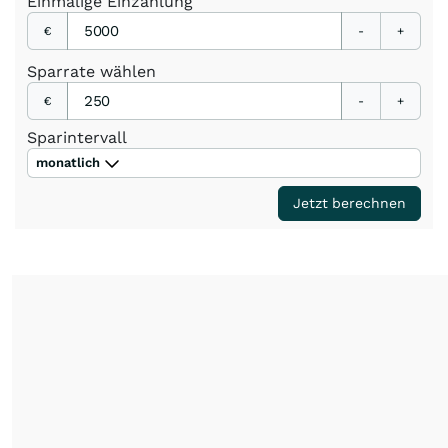
Einmalige
Einzahlung
€
-
+
Sparrate
wählen
€
-
+
Sparintervall
monatlich
Jetzt berechnen