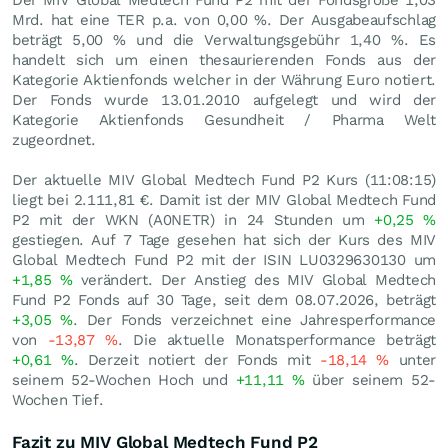
Der MIV Global Medtech Fund P2 mit der Fondsgröße 1,03
Mrd. hat eine TER p.a. von 0,00 %. Der Ausgabeaufschlag
beträgt 5,00 % und die Verwaltungsgebühr 1,40 %. Es
handelt sich um einen thesaurierenden Fonds aus der
Kategorie Aktienfonds welcher in der Währung Euro notiert.
Der Fonds wurde 13.01.2010 aufgelegt und wird der
Kategorie Aktienfonds Gesundheit / Pharma Welt
zugeordnet.
Der aktuelle MIV Global Medtech Fund P2 Kurs (11:08:15)
liegt bei 2.111,81
€
. Damit ist der MIV Global Medtech Fund
P2 mit der WKN (A0NETR) in 24 Stunden um
+0,25
%
gestiegen. Auf 7 Tage gesehen hat sich der Kurs des MIV
Global Medtech Fund P2 mit der ISIN LU0329630130 um
+1,85
%
verändert. Der Anstieg des MIV Global Medtech
Fund P2 Fonds auf 30 Tage, seit dem 08.07.2026, beträgt
+3,05
%
. Der Fonds verzeichnet eine Jahresperformance
von
-13,87
%
. Die aktuelle Monatsperformance beträgt
+0,61
%
. Derzeit notiert der Fonds mit
-18,14
%
unter
seinem 52-Wochen Hoch und
+11,11
%
über seinem 52-
Wochen Tief.
Fazit zu MIV Global Medtech Fund P2