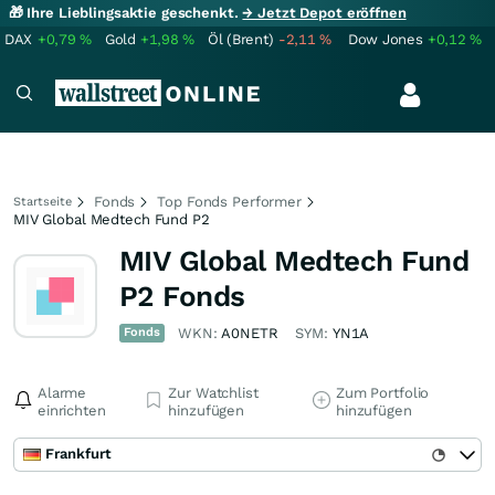
🎁 Ihre Lieblingsaktie geschenkt.
→ Jetzt Depot eröffnen
DAX
+0,79
%
Gold
+1,98
%
Öl (Brent)
-2,11
%
Dow Jones
+0,12
%
Fonds
Top Fonds Performer
Startseite
MIV Global Medtech Fund P2
MIV Global Medtech Fund
P2 Fonds
Fonds
WKN:
A0NETR
SYM:
YN1A
Alarme
Zur Watchlist
Zum Portfolio
einrichten
hinzufügen
hinzufügen
Frankfurt