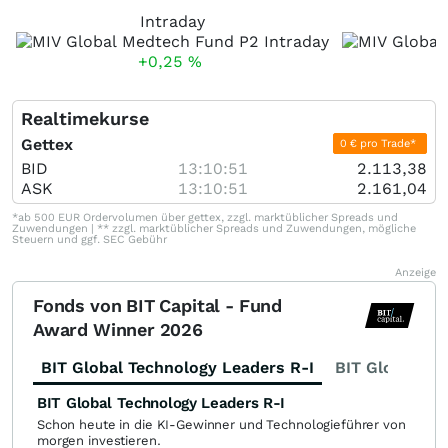
Intraday
+0,25
%
Realtimekurse
Gettex
0 € pro Trade*
BID
13:10:51
2.113,38
ASK
13:10:51
2.161,04
*ab 500 EUR Ordervolumen über gettex, zzgl. marktüblicher Spreads und
Zuwendungen | ** zzgl. marktüblicher Spreads und Zuwendungen, mögliche
Steuern und ggf. SEC Gebühr
Anzeige
Fonds von BIT Capital - Fund
Award Winner 2026
BIT Global Technology Leaders R-I
BIT Global Fi
BIT Global Technology Leaders R-I
Schon heute in die KI-Gewinner und Technologieführer von
morgen investieren.