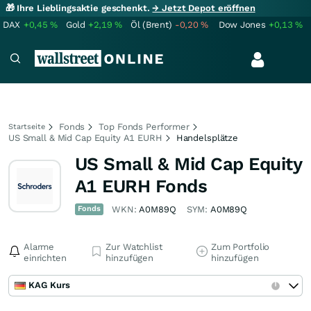
🎁 Ihre Lieblingsaktie geschenkt.
→ Jetzt Depot eröffnen
DAX
+0,45
%
Gold
+2,19
%
Öl (Brent)
-0,20
%
Dow Jones
+0,13
%
Fonds
Top Fonds Performer
Startseite
US Small & Mid Cap Equity A1 EURH
Handelsplätze
US Small & Mid Cap Equity
A1 EURH Fonds
Fonds
WKN:
A0M89Q
SYM:
A0M89Q
Alarme
Zur Watchlist
Zum Portfolio
einrichten
hinzufügen
hinzufügen
KAG Kurs