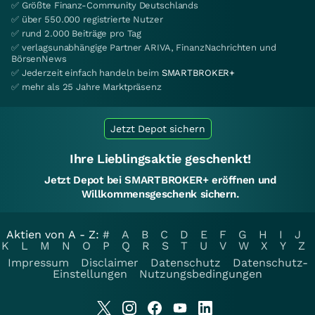
✅ Größte Finanz-Community Deutschlands
✅ über 550.000 registrierte Nutzer
✅ rund 2.000 Beiträge pro Tag
✅ verlagsunabhängige Partner ARIVA, FinanzNachrichten und
BörsenNews
✅ Jederzeit einfach handeln beim
SMARTBROKER+
✅ mehr als 25 Jahre Marktpräsenz
Jetzt Depot sichern
Ihre Lieblingsaktie geschenkt!
Jetzt Depot bei SMARTBROKER+ eröffnen und
Willkommensgeschenk sichern.
Aktien von A - Z:
#
A
B
C
D
E
F
G
H
I
J
K
L
M
N
O
P
Q
R
S
T
U
V
W
X
Y
Z
Impressum
Disclaimer
Datenschutz
Datenschutz-
Einstellungen
Nutzungsbedingungen