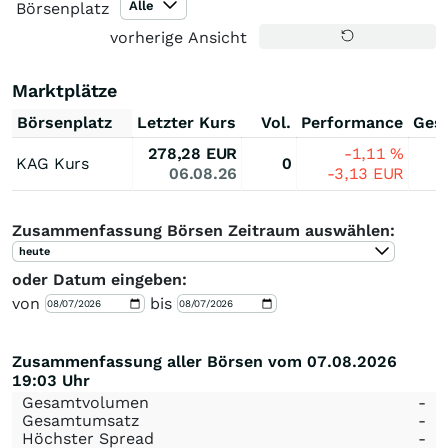
Alle
Börsenplatz
vorherige Ansicht
Marktplätze
Börsenplatz
Letzter Kurs
Vol.
Performance
Ges
278,28
EUR
-1,11
%
KAG Kurs
0
06.08.26
-3,13
EUR
Zusammenfassung Börsen Zeitraum auswählen:
heute
oder Datum eingeben:
von
bis
Zusammenfassung aller Börsen vom 07.08.2026
19:03 Uhr
Gesamtvolumen
-
Gesamtumsatz
-
Höchster Spread
-