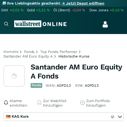
🎁 Ihre Lieblingsaktie geschenkt.
→ Jetzt Depot eröffnen
DAX
+0,52
%
Gold
+2,51
%
Öl (Brent)
-0,04
%
Dow Jones
+0,15
%
Fonds
Top Fonds Performer
Startseite
Santander AM Euro Equity A
Historische Kurse
Santander AM Euro Equity
A Fonds
Fonds
WKN:
A0PD13
SYM:
A0PD13
Alarme
Zur Watchlist
Zum Portfolio
einrichten
hinzufügen
hinzufügen
KAG Kurs