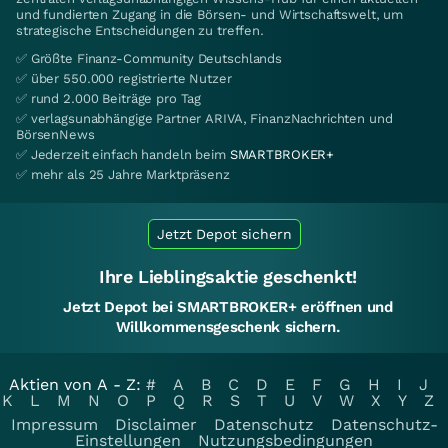
und fundierten Zugang in die Börsen- und Wirtschaftswelt, um
strategische Entscheidungen zu treffen.
✅ Größte Finanz-Community Deutschlands
✅ über 550.000 registrierte Nutzer
✅ rund 2.000 Beiträge pro Tag
✅ verlagsunabhängige Partner ARIVA, FinanzNachrichten und
BörsenNews
✅ Jederzeit einfach handeln beim
SMARTBROKER+
✅ mehr als 25 Jahre Marktpräsenz
Jetzt Depot sichern
Ihre Lieblingsaktie geschenkt!
Jetzt Depot bei SMARTBROKER+ eröffnen und
Willkommensgeschenk sichern.
Aktien von A - Z:
#
A
B
C
D
E
F
G
H
I
J
K
L
M
N
O
P
Q
R
S
T
U
V
W
X
Y
Z
Impressum
Disclaimer
Datenschutz
Datenschutz-
Einstellungen
Nutzungsbedingungen