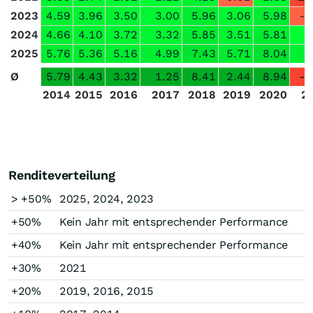
2023
4.59
3.96
3.50
3.00
5.96
3.06
5.98
-1
2024
4.66
4.10
3.72
3.32
5.85
3.51
5.81
0
2025
5.76
5.36
5.16
4.99
7.43
5.71
8.04
4
Ø
5.79
4.43
3.32
1.25
8.41
2.44
8.94
-2
2014
2015
2016
2017
2018
2019
2020
2
Renditeverteilung
> +50%
2025, 2024, 2023
+50%
Kein Jahr mit entsprechender Performance
+40%
Kein Jahr mit entsprechender Performance
+30%
2021
+20%
2019, 2016, 2015