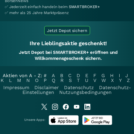
BörsenNews
✅ Jederzeit einfach handeln beim
SMARTBROKER+
✅ mehr als 25 Jahre Marktpräsenz
Jetzt Depot sichern
Ihre Lieblingsaktie geschenkt!
Jetzt Depot bei SMARTBROKER+ eröffnen und
Willkommensgeschenk sichern.
Aktien von A - Z:
#
A
B
C
D
E
F
G
H
I
J
K
L
M
N
O
P
Q
R
S
T
U
V
W
X
Y
Z
Impressum
Disclaimer
Datenschutz
Datenschutz-
Einstellungen
Nutzungsbedingungen
Unsere Apps: