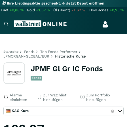
🎁 Ihre Lieblingsaktie geschenkt.
→ Jetzt Depot eröffnen
DAX
+0,88
%
Gold
+1,67
%
Öl (Brent)
-1,62
%
Dow Jones
+0,25
%
Fonds
Top Fonds Performer
Startseite
JPMORGAN-GLOBAL/EUR
Historische Kurse
JPMF Gl Gr IC Fonds
Fonds
Alarme
Zur Watchlist
Zum Portfolio
einrichten
hinzufügen
hinzufügen
KAG Kurs