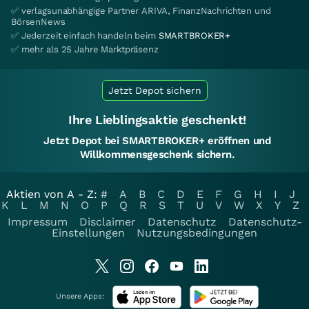
✅ verlagsunabhängige Partner ARIVA, FinanzNachrichten und
BörsenNews
✅ Jederzeit einfach handeln beim
SMARTBROKER+
✅ mehr als 25 Jahre Marktpräsenz
Jetzt Depot sichern
Ihre Lieblingsaktie geschenkt!
Jetzt Depot bei SMARTBROKER+ eröffnen und
Willkommensgeschenk sichern.
Aktien von A - Z:
#
A
B
C
D
E
F
G
H
I
J
K
L
M
N
O
P
Q
R
S
T
U
V
W
X
Y
Z
Impressum
Disclaimer
Datenschutz
Datenschutz-
Einstellungen
Nutzungsbedingungen
Unsere Apps: