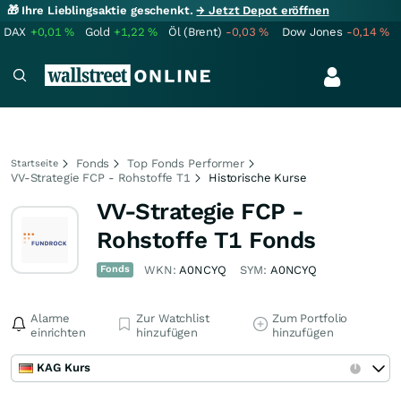
🎁 Ihre Lieblingsaktie geschenkt.
→ Jetzt Depot eröffnen
DAX
+0,01
%
Gold
+1,22
%
Öl (Brent)
-0,03
%
Dow Jones
-0,14
%
Fonds
Top Fonds Performer
Startseite
VV-Strategie FCP - Rohstoffe T1
Historische Kurse
VV-Strategie FCP -
Rohstoffe T1 Fonds
Fonds
WKN:
A0NCYQ
SYM:
A0NCYQ
Alarme
Zur Watchlist
Zum Portfolio
einrichten
hinzufügen
hinzufügen
KAG Kurs