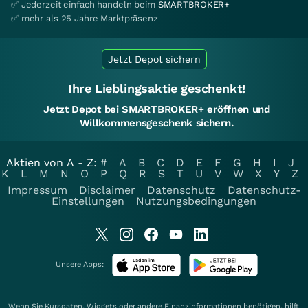
✅ Jederzeit einfach handeln beim
SMARTBROKER+
✅ mehr als 25 Jahre Marktpräsenz
Jetzt Depot sichern
Ihre Lieblingsaktie geschenkt!
Jetzt Depot bei SMARTBROKER+ eröffnen und
Willkommensgeschenk sichern.
Aktien von A - Z:
#
A
B
C
D
E
F
G
H
I
J
K
L
M
N
O
P
Q
R
S
T
U
V
W
X
Y
Z
Impressum
Disclaimer
Datenschutz
Datenschutz-
Einstellungen
Nutzungsbedingungen
Unsere Apps:
Wenn Sie Kursdaten, Widgets oder andere Finanzinformationen benötigen, hilft