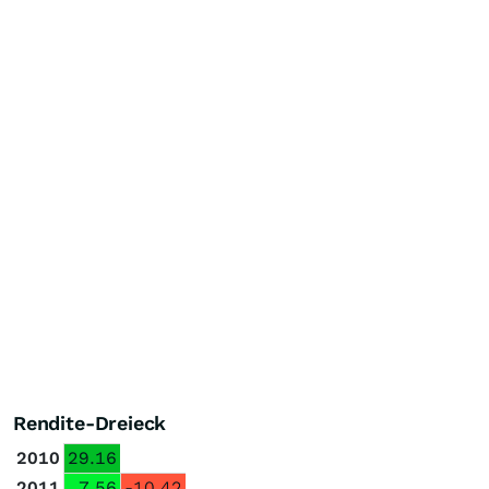
Rendite-Dreieck
2010
29.16
2011
7.56
-10.42