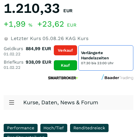
1.210,33
EUR
+1,99
+23,62
%
EUR
Letzter Kurs
05.08.26
KAG Kurs
Geldkurs
884,99
EUR
Verkauf
Verlängerte
01.02.22
Handelszeiten
Briefkurs
938,09
EUR
07:30 bis 23:00 Uhr
Kauf
01.02.22
Kurse, Daten, News & Forum
Performance
Hoch/Tief
Renditedreieck