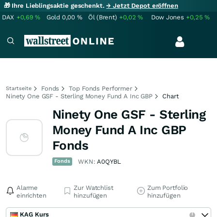
🎁 Ihre Lieblingsaktie geschenkt.
→ Jetzt Depot eröffnen
DAX
+0,69
%
Gold
0,00
%
Öl (Brent)
+0,02
%
Dow Jones
+0,25
%
Fonds
Top Fonds Performer
Startseite
Ninety One GSF - Sterling Money Fund A Inc GBP
Chart
Ninety One GSF - Sterling
Money Fund A Inc GBP
Fonds
Fonds
WKN:
A0QYBL
Alarme
Zur Watchlist
Zum Portfolio
einrichten
hinzufügen
hinzufügen
KAG Kurs