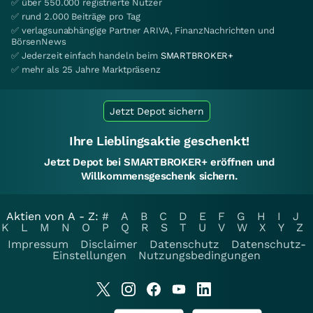
✅ über 550.000 registrierte Nutzer
✅ rund 2.000 Beiträge pro Tag
✅ verlagsunabhängige Partner ARIVA, FinanzNachrichten und
BörsenNews
✅ Jederzeit einfach handeln beim
SMARTBROKER+
✅ mehr als 25 Jahre Marktpräsenz
Jetzt Depot sichern
Ihre Lieblingsaktie geschenkt!
Jetzt Depot bei SMARTBROKER+ eröffnen und
Willkommensgeschenk sichern.
Aktien von A - Z:
#
A
B
C
D
E
F
G
H
I
J
K
L
M
N
O
P
Q
R
S
T
U
V
W
X
Y
Z
Impressum
Disclaimer
Datenschutz
Datenschutz-
Einstellungen
Nutzungsbedingungen