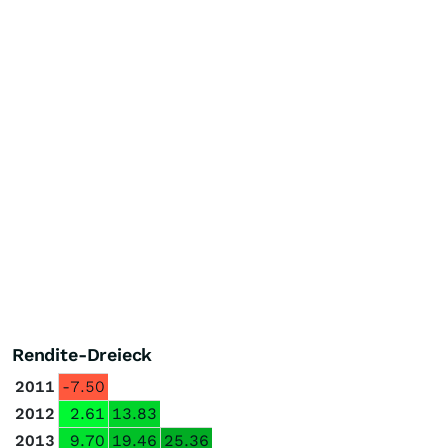
Rendite-Dreieck
2011
-7.50
2012
2.61
13.83
2013
9.70
19.46
25.36