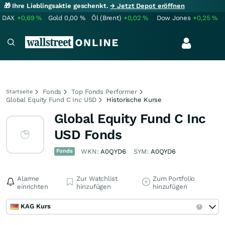
🎁 Ihre Lieblingsaktie geschenkt.
→ Jetzt Depot eröffnen
DAX
+0,69
%
Gold
0,00
%
Öl (Brent)
+0,02
%
Dow Jones
+0,25
%
Fonds
Top Fonds Performer
Startseite
Global Equity Fund C Inc USD
Historische Kurse
Global Equity Fund C Inc
USD Fonds
Fonds
WKN:
A0QYD6
SYM:
A0QYD6
Alarme
Zur Watchlist
Zum Portfolio
einrichten
hinzufügen
hinzufügen
KAG Kurs