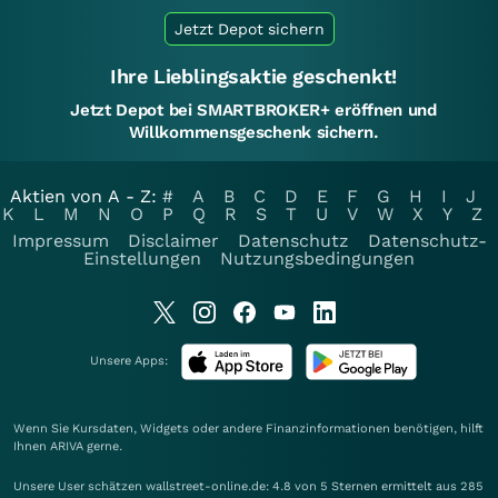
Jetzt Depot sichern
Ihre Lieblingsaktie geschenkt!
Jetzt Depot bei SMARTBROKER+ eröffnen und
Willkommensgeschenk sichern.
Aktien von A - Z:
#
A
B
C
D
E
F
G
H
I
J
K
L
M
N
O
P
Q
R
S
T
U
V
W
X
Y
Z
Impressum
Disclaimer
Datenschutz
Datenschutz-
Einstellungen
Nutzungsbedingungen
Unsere Apps:
Wenn Sie Kursdaten, Widgets oder andere Finanzinformationen benötigen, hilft
Ihnen
ARIVA
gerne.
Unsere User schätzen wallstreet-online.de: 4.8 von 5 Sternen ermittelt aus 285