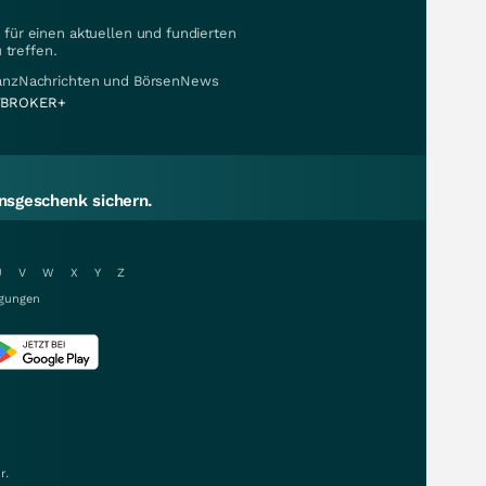
für einen aktuellen und fundierten
 treffen.
nanzNachrichten und BörsenNews
BROKER+
sgeschenk sichern.
U
V
W
X
Y
Z
gungen
r.