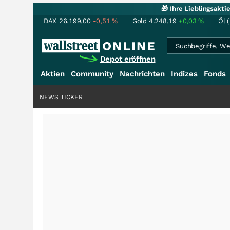
🎁 Ihre Lieblingsakt
DAX
26.199,00
-0,51
%
Gold
4.248,19
+0,03
%
Öl 
Depot eröffnen
Aktien
Community
Nachrichten
Indizes
Fonds
NEWS TICKER