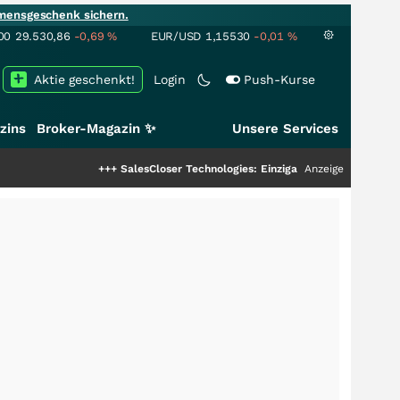
mensgeschenk sichern.
00
29.530,86
-0,69
%
EUR/USD
1,15530
-0,01
%
Aktie geschenkt!
Login
Push-Kurse
zins
Broker-Magazin ✨
Unsere Services
+++
SalesCloser Technologies: Einzigartige Leistung zieht die T
Anzeige