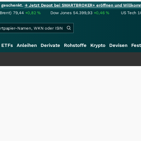
ie geschenkt.
→ Jetzt Depot bei SMARTBROKER+ eröffnen und Willkom
(Brent)
79,44
+0,82
%
Dow Jones
54.399,93
+0,46
%
US Tech 1
ETFs
Anleihen
Derivate
Rohstoffe
Krypto
Devisen
Fest