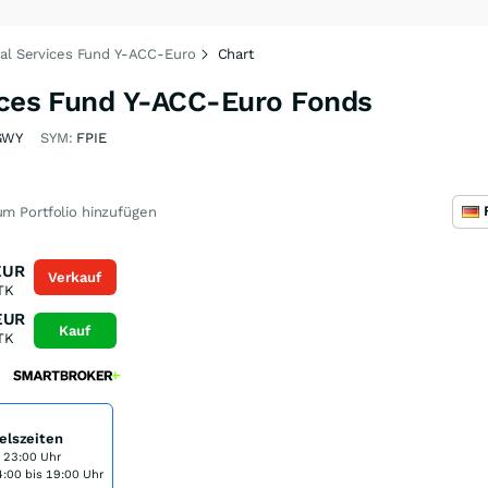
ial Services Fund Y-ACC-Euro
Chart
vices Fund Y-ACC-Euro Fonds
GWY
SYM:
FPIE
m Portfolio hinzufügen
EUR
Verkauf
TK
EUR
Kauf
TK
elszeiten
s 23:00 Uhr
:00 bis 19:00 Uhr