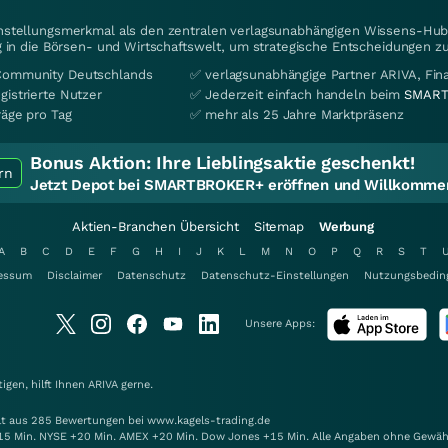
instellungsmerkmal als den zentralen verlagsunabhängigen Wissens-Hub 
 in die Börsen- und Wirtschaftswelt, um strategische Entscheidungen zu
Community Deutschlands
✅ verlagsunabhängige Partner ARIVA, Fi
gistrierte Nutzer
✅ Jederzeit einfach handeln beim
SMART
räge pro Tag
✅ mehr als 25 Jahre Marktpräsenz
Bonus Aktion:
Ihre Lieblingsaktie geschenkt!
rn
Jetzt Depot bei SMARTBROKER+ eröffnen und Willkommen
Aktien-Branchen Übersicht
Sitemap
Werbung
A
B
C
D
E
F
G
H
I
J
K
L
M
N
O
P
Q
R
S
T
essum
Disclaimer
Datenschutz
Datenschutz-Einstellungen
Nutzungsbedin
Unsere Apps:
gen, hilft Ihnen
ARIVA
gerne.
elt aus 285 Bewertungen bei www.kagels-trading.de
15 Min. NYSE +20 Min. AMEX +20 Min. Dow Jones +15 Min. Alle Angaben ohne Gewäh