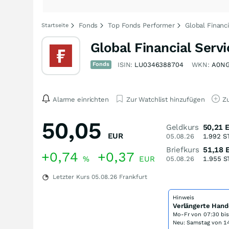
Fonds
Top Fonds Performer
Global Financ
Startseite
Global Financial Ser
Fonds
ISIN:
LU0346388704
WKN:
A0N
Alarme einrichten
Zur Watchlist hinzufügen
Zu
50,05
Geldkurs
50,21
EUR
05.08.26
1.992
S
Briefkurs
51,18
+0,74
+0,37
%
EUR
05.08.26
1.955
S
Letzter Kurs
05.08.26
Frankfurt
Hinweis
Verlängerte Hand
Mo-Fr von
07:30 bi
Neu: Samstag von 14