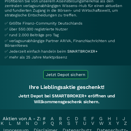
Profitieren Sie von unserem Alleinstellungsmerkmal als den
zentralen verlagsunabhängigen Wissens-Hub für einen aktuellen
und fundierten Zugang in die Börsen- und Wirtschaftswelt, um
strategische Entscheidungen zu treffen.
✅ Größte Finanz-Community Deutschlands
✅ über 550.000 registrierte Nutzer
✅ rund 2.000 Beiträge pro Tag
✅ verlagsunabhängige Partner ARIVA, FinanzNachrichten und
BörsenNews
✅ Jederzeit einfach handeln beim
SMARTBROKER+
✅ mehr als 25 Jahre Marktpräsenz
Jetzt Depot sichern
Ihre Lieblingsaktie geschenkt!
Jetzt Depot bei SMARTBROKER+ eröffnen und
Willkommensgeschenk sichern.
Aktien von A - Z:
#
A
B
C
D
E
F
G
H
I
J
K
L
M
N
O
P
Q
R
S
T
U
V
W
X
Y
Z
Impressum
Disclaimer
Datenschutz
Datenschutz-