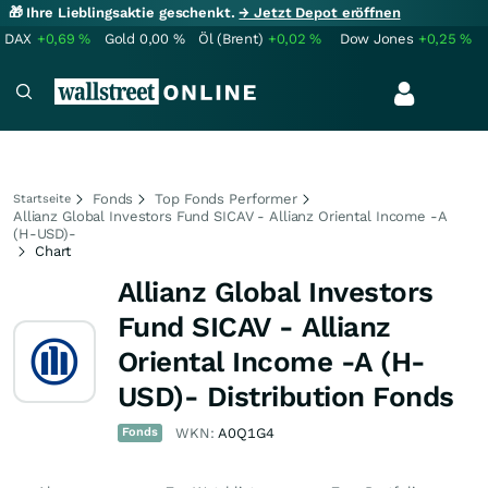
🎁 Ihre Lieblingsaktie geschenkt.
→ Jetzt Depot eröffnen
DAX
+0,69
%
Gold
0,00
%
Öl (Brent)
+0,02
%
Dow Jones
+0,25
%
Fonds
Top Fonds Performer
Startseite
Allianz Global Investors Fund SICAV - Allianz Oriental Income -A
(H-USD)-
Chart
Allianz Global Investors
Fund SICAV - Allianz
Oriental Income -A (H-
USD)- Distribution Fonds
Fonds
WKN:
A0Q1G4