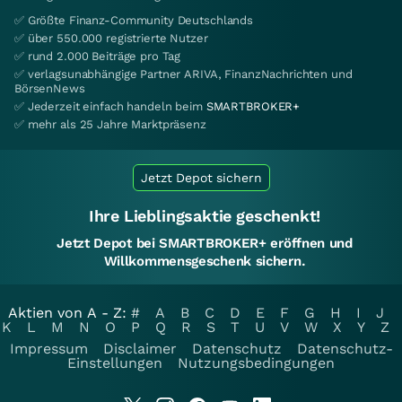
✅ Größte Finanz-Community Deutschlands
✅ über 550.000 registrierte Nutzer
✅ rund 2.000 Beiträge pro Tag
✅ verlagsunabhängige Partner ARIVA, FinanzNachrichten und
BörsenNews
✅ Jederzeit einfach handeln beim
SMARTBROKER+
✅ mehr als 25 Jahre Marktpräsenz
Jetzt Depot sichern
Ihre Lieblingsaktie geschenkt!
Jetzt Depot bei SMARTBROKER+ eröffnen und
Willkommensgeschenk sichern.
Aktien von A - Z:
#
A
B
C
D
E
F
G
H
I
J
K
L
M
N
O
P
Q
R
S
T
U
V
W
X
Y
Z
Impressum
Disclaimer
Datenschutz
Datenschutz-
Einstellungen
Nutzungsbedingungen