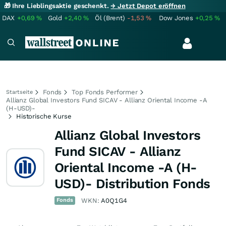
🎁 Ihre Lieblingsaktie geschenkt.
→ Jetzt Depot eröffnen
DAX
+0,69
%
Gold
+2,40
%
Öl (Brent)
-1,53
%
Dow Jones
+0,25
%
Fonds
Top Fonds Performer
Startseite
Allianz Global Investors Fund SICAV - Allianz Oriental Income -A
(H-USD)-
Historische Kurse
Allianz Global Investors
Fund SICAV - Allianz
Oriental Income -A (H-
USD)- Distribution Fonds
Fonds
WKN:
A0Q1G4