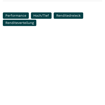
Performance
Hoch/Tief
Renditedreieck
Renditeverteilung