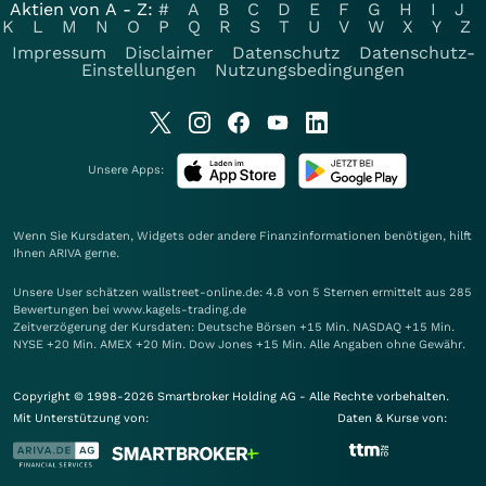
Aktien von A - Z:
#
A
B
C
D
E
F
G
H
I
J
K
L
M
N
O
P
Q
R
S
T
U
V
W
X
Y
Z
Impressum
Disclaimer
Datenschutz
Datenschutz-
Einstellungen
Nutzungsbedingungen
Unsere Apps:
Wenn Sie Kursdaten, Widgets oder andere Finanzinformationen benötigen, hilft
Ihnen
ARIVA
gerne.
Unsere User schätzen wallstreet-online.de: 4.8 von 5 Sternen ermittelt aus 285
Bewertungen bei www.kagels-trading.de
Zeitverzögerung der Kursdaten: Deutsche Börsen +15 Min. NASDAQ +15 Min.
NYSE +20 Min. AMEX +20 Min. Dow Jones +15 Min. Alle Angaben ohne Gewähr.
Copyright © 1998-2026 Smartbroker Holding AG - Alle Rechte vorbehalten.
Mit Unterstützung von:
Daten & Kurse von: