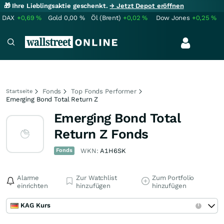
🎁 Ihre Lieblingsaktie geschenkt.
→ Jetzt Depot eröffnen
DAX
+0,69
%
Gold
0,00
%
Öl (Brent)
+0,02
%
Dow Jones
+0,25
%
Fonds
Top Fonds Performer
Startseite
Emerging Bond Total Return Z
Emerging Bond Total
Return Z Fonds
Fonds
WKN:
A1H6SK
Alarme
Zur Watchlist
Zum Portfolio
einrichten
hinzufügen
hinzufügen
KAG Kurs