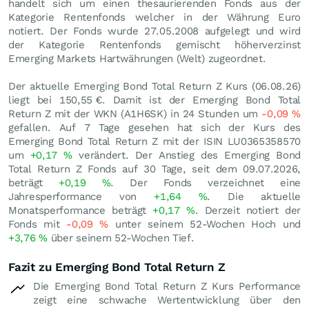
handelt sich um einen thesaurierenden Fonds aus der
Kategorie Rentenfonds welcher in der Währung Euro
notiert. Der Fonds wurde 27.05.2008 aufgelegt und wird
der Kategorie Rentenfonds gemischt höherverzinst
Emerging Markets Hartwährungen (Welt) zugeordnet.
Der aktuelle Emerging Bond Total Return Z Kurs (
06.08.26
)
liegt bei 150,55
€
. Damit ist der Emerging Bond Total
Return Z mit der WKN (A1H6SK) in 24 Stunden um
-0,09
%
gefallen. Auf 7 Tage gesehen hat sich der Kurs des
Emerging Bond Total Return Z mit der ISIN LU0365358570
um
+0,17
%
verändert. Der Anstieg des Emerging Bond
Total Return Z Fonds auf 30 Tage, seit dem 09.07.2026,
beträgt
+0,19
%
. Der Fonds verzeichnet eine
Jahresperformance von
+1,64
%
. Die aktuelle
Monatsperformance beträgt
+0,17
%
. Derzeit notiert der
Fonds mit
-0,09
%
unter seinem 52-Wochen Hoch und
+3,76
%
über seinem 52-Wochen Tief.
Fazit zu Emerging Bond Total Return Z
Die Emerging Bond Total Return Z Kurs Performance
zeigt eine schwache Wertentwicklung über den