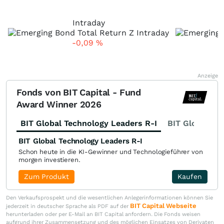
Intraday
-0,09
%
Anzeige
Fonds von BIT Capital - Fund
Award Winner 2026
BIT Global Technology Leaders R-I
BIT Global Fi
BIT Global Technology Leaders R-I
Schon heute in die KI-Gewinner und Technologieführer von
morgen investieren.
Zum Produkt
Kaufen
Den Verkaufsprospekt und die wesentlichen Anlegerinformationen können Sie
BIT Capital Webseite
jederzeit in deutscher Sprache als PDF auf der
herunterladen oder per E-Mail an BIT Capital anfordern. Die Fonds weisen
aufgrund ihrer Zusammensetzung und des möglichen Einsatzes von Derivaten