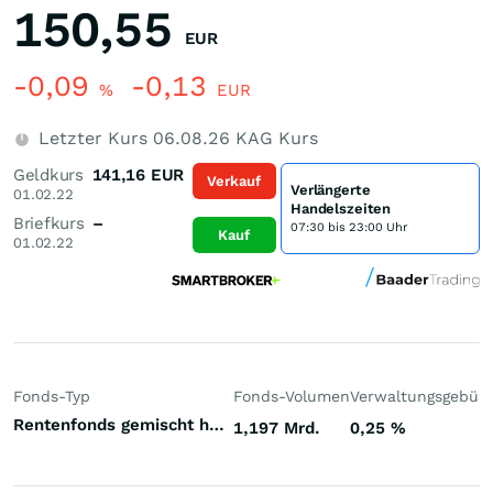
150,55
EUR
-0,09
-0,13
%
EUR
Letzter Kurs
06.08.26
KAG Kurs
Geldkurs
141,16
EUR
Verkauf
Verlängerte
01.02.22
Handelszeiten
Briefkurs
–
07:30 bis 23:00 Uhr
Kauf
01.02.22
Fonds-Typ
Fonds-Volumen
Verwaltungsgebüh
Rentenfonds gemischt höherverzinst Emerging Markets Hartwährungen (Welt)
1,197 Mrd.
0,25
%