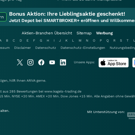
Bonus Aktion:
Ihre Lieblingsaktie geschenkt!
rn
Jetzt Depot bei SMARTBROKER+ eröffnen und Willkommen
Aktien-Branchen Übersicht
Sitemap
Werbung
A
B
C
D
E
F
G
H
I
J
K
L
M
N
O
P
Q
R
S
T
essum
Disclaimer
Datenschutz
Datenschutz-Einstellungen
Nutzungsbedin
Unsere Apps:
gen, hilft Ihnen
ARIVA
gerne.
elt aus 285 Bewertungen bei www.kagels-trading.de
15 Min. NYSE +20 Min. AMEX +20 Min. Dow Jones +15 Min. Alle Angaben ohne Gewäh
alten.
Mit Unterstützung von: