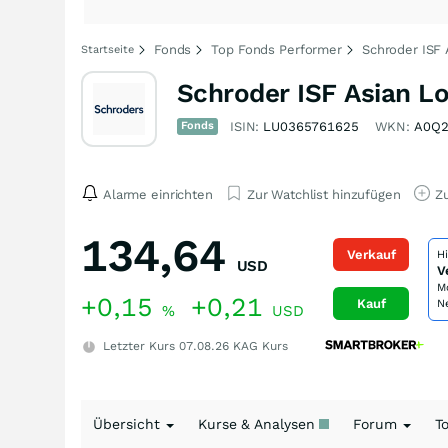
Fonds
Top Fonds Performer
Schroder ISF 
Startseite
Schroder ISF Asian L
Fonds
ISIN:
LU0365761625
WKN:
A0Q
Alarme einrichten
Zur Watchlist hinzufügen
Zu
134,64
Verkauf
H
USD
V
M
+0,15
+0,21
Kauf
N
%
USD
Letzter Kurs
07.08.26
KAG Kurs
Übersicht
Kurse & Analysen
Forum
T