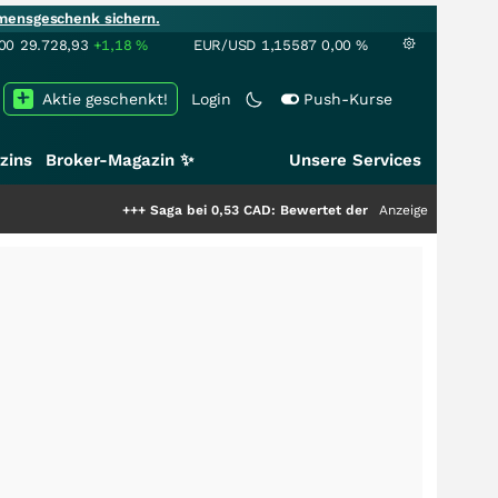
mensgeschenk sichern.
00
29.728,93
+1,18
%
EUR/USD
1,15587
0,00
%
Aktie geschenkt!
Login
Push-Kurse
zins
Broker-Magazin ✨
Unsere Services
+++
Saga bei 0,53 CAD: Bewertet der Markt noch immer nur die 
Anzeige