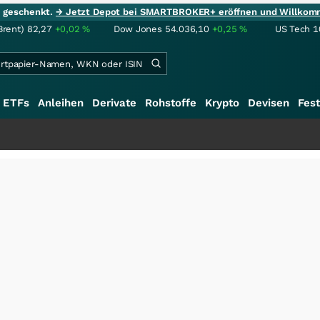
ie geschenkt.
→ Jetzt Depot bei SMARTBROKER+ eröffnen und Willkom
Brent)
82,27
+0,02
%
Dow Jones
54.036,10
+0,25
%
US Tech 1
ETFs
Anleihen
Derivate
Rohstoffe
Krypto
Devisen
Fest