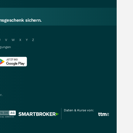
sgeschenk sichern.
U
V
W
X
Y
Z
gungen
r.
Daten & Kurse von: