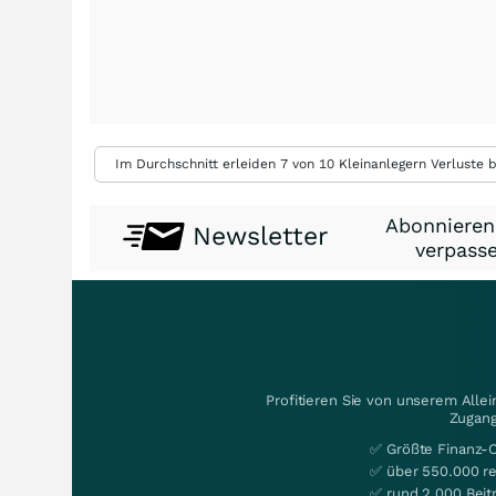
Im Durchschnitt erleiden 7 von 10 Kleinanlegern Verluste b
Abonnieren
Newsletter
verpasse
Profitieren Sie von unserem Alle
Zugang
✅ Größte Finanz-
✅ über 550.000 re
✅ rund 2.000 Beit