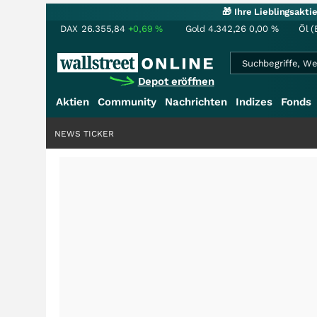
🎁 Ihre Lieblingsakt
DAX
26.355,84
+0,69
%
Gold
4.342,26
0,00
%
Öl (
Depot eröffnen
Aktien
Community
Nachrichten
Indizes
Fonds
NEWS TICKER