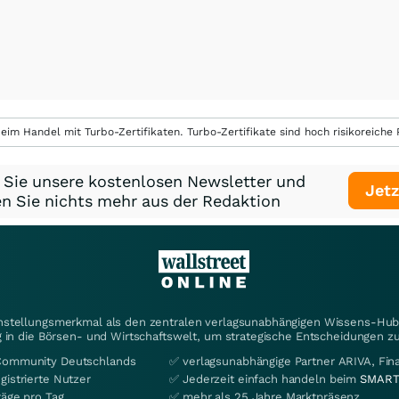
eim Handel mit Turbo-Zertifikaten. Turbo-Zertifikate sind hoch risikoreiche P
 Sie unsere kostenlosen Newsletter und
Jetz
n Sie nichts mehr aus der Redaktion
instellungsmerkmal als den zentralen verlagsunabhängigen Wissens-Hub 
 in die Börsen- und Wirtschaftswelt, um strategische Entscheidungen zu
Community Deutschlands
✅ verlagsunabhängige Partner ARIVA, Fi
gistrierte Nutzer
✅ Jederzeit einfach handeln beim
SMART
räge pro Tag
✅ mehr als 25 Jahre Marktpräsenz