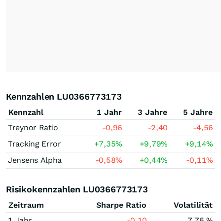
Kennzahlen LU0366773173
Kennzahl
1 Jahr
3 Jahre
5 Jahre
Treynor Ratio
-0,96
-2,40
-4,56
Tracking Error
+7,35
%
+9,79
%
+9,14
%
Jensens Alpha
-0,58
%
+0,44
%
-0,11
%
Risikokennzahlen LU0366773173
Zeitraum
Sharpe Ratio
Volatilität
1 Jahr
-0,10
7,76 %