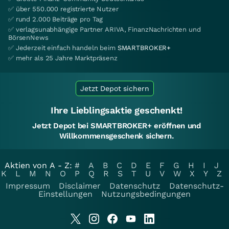
✅ über 550.000 registrierte Nutzer
✅ rund 2.000 Beiträge pro Tag
✅ verlagsunabhängige Partner ARIVA, FinanzNachrichten und
BörsenNews
✅ Jederzeit einfach handeln beim
SMARTBROKER+
✅ mehr als 25 Jahre Marktpräsenz
Jetzt Depot sichern
Ihre Lieblingsaktie geschenkt!
Jetzt Depot bei SMARTBROKER+ eröffnen und
Willkommensgeschenk sichern.
Aktien von A - Z:
#
A
B
C
D
E
F
G
H
I
J
K
L
M
N
O
P
Q
R
S
T
U
V
W
X
Y
Z
Impressum
Disclaimer
Datenschutz
Datenschutz-
Einstellungen
Nutzungsbedingungen