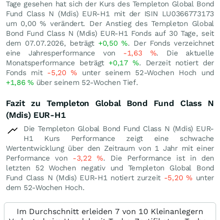
Tage gesehen hat sich der Kurs des Templeton Global Bond
Fund Class N (Mdis) EUR-H1 mit der ISIN LU0366773173
um
0,00
%
verändert. Der Anstieg des Templeton Global
Bond Fund Class N (Mdis) EUR-H1 Fonds auf 30 Tage, seit
dem 07.07.2026, beträgt
+0,50
%
. Der Fonds verzeichnet
eine Jahresperformance von
-1,63
%
. Die aktuelle
Monatsperformance beträgt
+0,17
%
. Derzeit notiert der
Fonds mit
-5,20
%
unter seinem 52-Wochen Hoch und
+1,86
%
über seinem 52-Wochen Tief.
Fazit zu Templeton Global Bond Fund Class N
(Mdis) EUR-H1
Die Templeton Global Bond Fund Class N (Mdis) EUR-
H1 Kurs Performance zeigt eine schwache
Wertentwicklung über den Zeitraum von 1 Jahr mit einer
Performance von
-3,22
%
. Die Performance ist in den
letzten 52 Wochen negativ und Templeton Global Bond
Fund Class N (Mdis) EUR-H1 notiert zurzeit
-5,20
%
unter
dem 52-Wochen Hoch.
Im Durchschnitt erleiden 7 von 10 Kleinanlegern