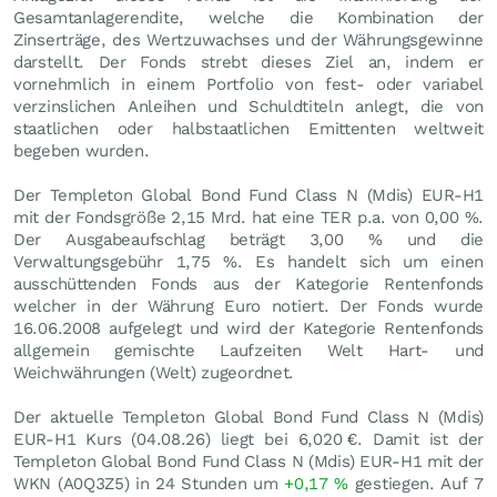
Gesamtanlagerendite, welche die Kombination der
Zinserträge, des Wertzuwachses und der Währungsgewinne
darstellt. Der Fonds strebt dieses Ziel an, indem er
vornehmlich in einem Portfolio von fest- oder variabel
verzinslichen Anleihen und Schuldtiteln anlegt, die von
staatlichen oder halbstaatlichen Emittenten weltweit
begeben wurden.
Der Templeton Global Bond Fund Class N (Mdis) EUR-H1
mit der Fondsgröße 2,15 Mrd. hat eine TER p.a. von 0,00 %.
Der Ausgabeaufschlag beträgt 3,00 % und die
Verwaltungsgebühr 1,75 %. Es handelt sich um einen
ausschüttenden Fonds aus der Kategorie Rentenfonds
welcher in der Währung Euro notiert. Der Fonds wurde
16.06.2008 aufgelegt und wird der Kategorie Rentenfonds
allgemein gemischte Laufzeiten Welt Hart- und
Weichwährungen (Welt) zugeordnet.
Der aktuelle Templeton Global Bond Fund Class N (Mdis)
EUR-H1 Kurs (
04.08.26
) liegt bei 6,020
€
. Damit ist der
Templeton Global Bond Fund Class N (Mdis) EUR-H1 mit der
WKN (A0Q3Z5) in 24 Stunden um
+0,17
%
gestiegen. Auf 7