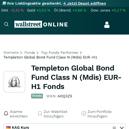
🎁 Ihre Lieblingsaktie geschenkt.
→ Jetzt Depot eröffnen
DAX
-0,32
%
Gold
+0,53
%
Öl (Brent)
+0,88
%
Dow Jones
+0,17
%
Fonds
Top Fonds Performer
Startseite
Templeton Global Bond Fund Class N (Mdis) EUR-H1
Templeton Global Bond
Fund Class N (Mdis) EUR-
H1 Fonds
Fonds
WKN:
A0Q3Z5
Alarme
Zur Watchlist
Zum Portfolio
einrichten
hinzufügen
hinzufügen
KAG Kurs