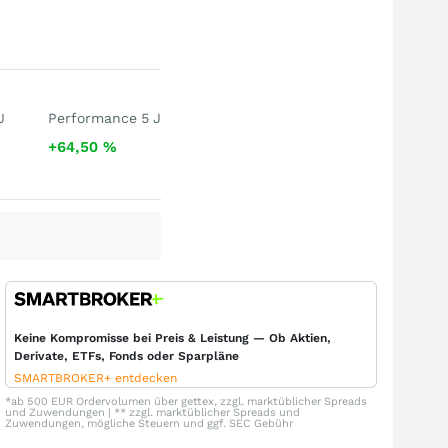
J
Performance 5 J
+64,50
%
Keine Kompromisse bei Preis & Leistung — Ob Aktien,
Derivate, ETFs, Fonds oder Sparpläne
SMARTBROKER+ entdecken
*ab 500 EUR Ordervolumen über gettex, zzgl. marktüblicher Spreads
und Zuwendungen | ** zzgl. marktüblicher Spreads und
Zuwendungen, mögliche Steuern und ggf. SEC Gebühr