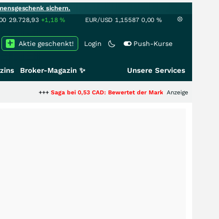
mensgeschenk sichern.
00
29.728,93
+1,18
%
EUR/USD
1,15587
0,00
%
Aktie geschenkt!
Login
Push-Kurse
zins
Broker-Magazin ✨
Unsere Services
+++
Saga bei 0,53 CAD: Bewertet der Markt noch immer nur die Hälfte de
Anzeige