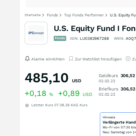
Fonds
Top Fonds Performer
U.S. Equity Fu
Startseite
U.S. Equity Fund I Fo
Fonds
ISIN:
LU0382967288
WKN:
A0Q7
Alarme einrichten
Zur Watchlist hinzufügen
Zu
485,10
Geldkurs
306,52
USD
02.02.22
Briefkurs
306,52
+0,18
+0,89
%
USD
02.02.22
Letzter Kurs
07.08.26
KAG Kurs
Hinweis
Verlängerte Hand
Mo-Fr von
07:30 bi
Neu: Samstag von 14