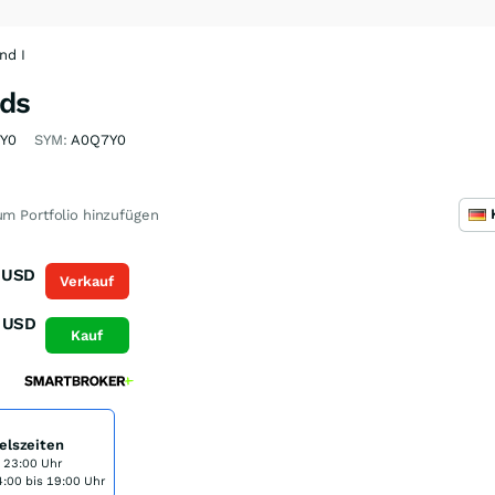
nd I
nds
Y0
SYM:
A0Q7Y0
m Portfolio hinzufügen
USD
Verkauf
USD
Kauf
elszeiten
s 23:00 Uhr
:00 bis 19:00 Uhr