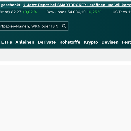
ie geschenkt.
→ Jetzt Depot bei SMARTBROKER+ eröffnen und Willkom
Brent)
82,27
+0,02
%
Dow Jones
54.036,10
+0,25
%
US Tech 1
ETFs
Anleihen
Derivate
Rohstoffe
Krypto
Devisen
Fest