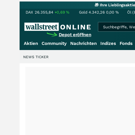
🎁 Ihre Lieblingsakt
DAX
26.355,84
+0,69
%
Gold
4.342,26
0,00
%
Öl (
Depot eröffnen
Aktien
Community
Nachrichten
Indizes
Fonds
NEWS TICKER