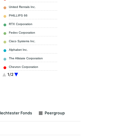
United Rentals Inc.
5,15 %
PHILLIPS 66
4,75 %
RTX Corporation
4,64 %
Fedex Corporation
4,57 %
Cisco Systems Inc.
4,52 %
Alphabet Inc.
4,43 %
The Allstate Corporation
4,09 %
Chevron Corporation
3,98 %
1/2
Boeing Co.
3,76 %
Sonstige
54,59 %
lechtester Fonds
Peergroup