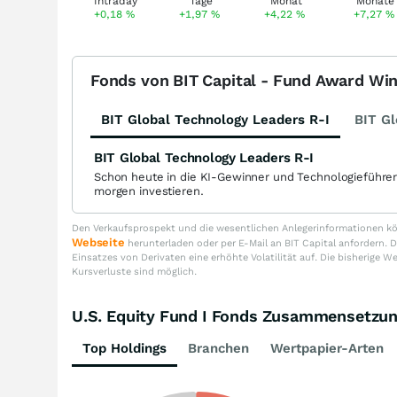
+0,18
%
+1,97
%
+4,22
%
+7,27
%
Fonds von BIT Capital - Fund Award Wi
BIT Global Technology Leaders R-I
BIT Gl
BIT Global Technology Leaders R-I
Schon heute in die KI-Gewinner und Technologieführe
morgen investieren.
Den Verkaufsprospekt und die wesentlichen Anlegerinformationen kön
Webseite
herunterladen oder per E-Mail an BIT Capital anfordern
Einsatzes von Derivaten eine erhöhte Volatilität auf. Die bisherige W
Kursverluste sind möglich.
U.S. Equity Fund I Fonds Zusammensetzu
Top Holdings
Branchen
Wertpapier-Arten