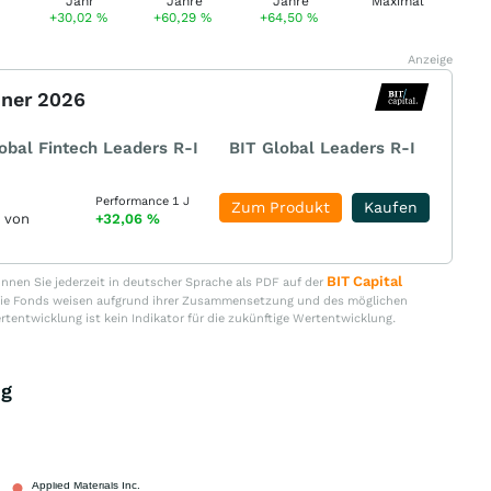
+30,02
%
+60,29
%
+64,50
%
Anzeige
nner 2026
obal Fintech Leaders R-I
BIT Global Leaders R-I
Performance 1 J
Zum Produkt
Kaufen
r von
+32,06
%
BIT Capital
nen Sie jederzeit in deutscher Sprache als PDF auf der
. Die Fonds weisen aufgrund ihrer Zusammensetzung und des möglichen
ertentwicklung ist kein Indikator für die zukünftige Wertentwicklung.
ng
Applied Materials Inc.
5,52 %