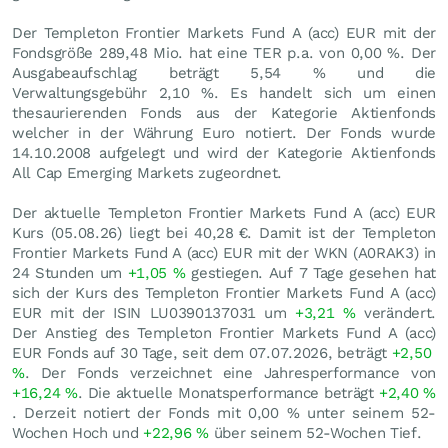
Der Templeton Frontier Markets Fund A (acc) EUR mit der
Fondsgröße 289,48 Mio. hat eine TER p.a. von 0,00 %. Der
Ausgabeaufschlag beträgt 5,54 % und die
Verwaltungsgebühr 2,10 %. Es handelt sich um einen
thesaurierenden Fonds aus der Kategorie Aktienfonds
welcher in der Währung Euro notiert. Der Fonds wurde
14.10.2008 aufgelegt und wird der Kategorie Aktienfonds
All Cap Emerging Markets zugeordnet.
Der aktuelle Templeton Frontier Markets Fund A (acc) EUR
Kurs (
05.08.26
) liegt bei 40,28
€
. Damit ist der Templeton
Frontier Markets Fund A (acc) EUR mit der WKN (A0RAK3) in
24 Stunden um
+1,05
%
gestiegen. Auf 7 Tage gesehen hat
sich der Kurs des Templeton Frontier Markets Fund A (acc)
EUR mit der ISIN LU0390137031 um
+3,21
%
verändert.
Der Anstieg des Templeton Frontier Markets Fund A (acc)
EUR Fonds auf 30 Tage, seit dem 07.07.2026, beträgt
+2,50
%
. Der Fonds verzeichnet eine Jahresperformance von
+16,24
%
. Die aktuelle Monatsperformance beträgt
+2,40
%
. Derzeit notiert der Fonds mit
0,00
%
unter seinem 52-
Wochen Hoch und
+22,96
%
über seinem 52-Wochen Tief.