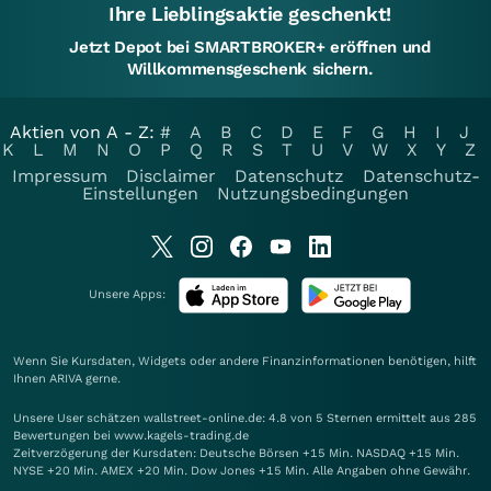
Ihre Lieblingsaktie geschenkt!
Jetzt Depot bei SMARTBROKER+ eröffnen und
Willkommensgeschenk sichern.
Aktien von A - Z:
#
A
B
C
D
E
F
G
H
I
J
K
L
M
N
O
P
Q
R
S
T
U
V
W
X
Y
Z
Impressum
Disclaimer
Datenschutz
Datenschutz-
Einstellungen
Nutzungsbedingungen
Unsere Apps:
Wenn Sie Kursdaten, Widgets oder andere Finanzinformationen benötigen, hilft
Ihnen
ARIVA
gerne.
Unsere User schätzen wallstreet-online.de: 4.8 von 5 Sternen ermittelt aus 285
Bewertungen bei www.kagels-trading.de
Zeitverzögerung der Kursdaten: Deutsche Börsen +15 Min. NASDAQ +15 Min.
NYSE +20 Min. AMEX +20 Min. Dow Jones +15 Min. Alle Angaben ohne Gewähr.