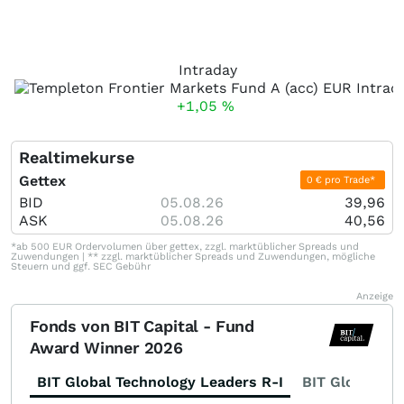
Intraday
+1,05
%
Realtimekurse
Gettex
0 € pro Trade*
BID
05.08.26
39,96
ASK
05.08.26
40,56
*ab 500 EUR Ordervolumen über gettex, zzgl. marktüblicher Spreads und
Zuwendungen | ** zzgl. marktüblicher Spreads und Zuwendungen, mögliche
Steuern und ggf. SEC Gebühr
Anzeige
Fonds von BIT Capital - Fund
Award Winner 2026
BIT Global Technology Leaders R-I
BIT Global Fi