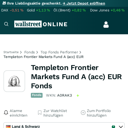
🎁 Ihre Lieblingsaktie geschenkt.
→ Jetzt Depot eröffnen
DAX
-0,51
%
Gold
+1,13
%
Öl (Brent)
+0,82
%
Dow Jones
+0,46
%
Fonds
Top Fonds Performer
Startseite
Templeton Frontier Markets Fund A (acc) EUR
Templeton Frontier
Markets Fund A (acc) EUR
Fonds
Fonds
WKN:
A0RAK3
Alarme
Zur Watchlist
Zum Portfolio
einrichten
hinzufügen
hinzufügen
Lang & Schwarz