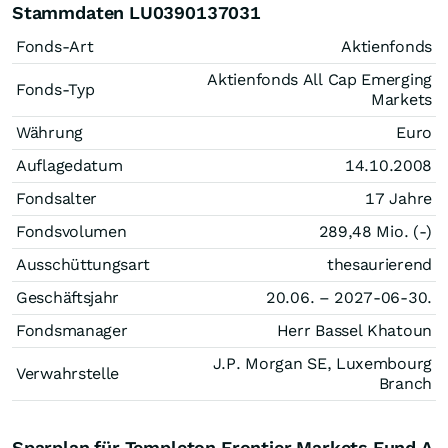
Stammdaten LU0390137031
Fonds-Art
Aktienfonds
Aktienfonds All Cap Emerging
Fonds-Typ
Markets
Währung
Euro
Auflagedatum
14.10.2008
Fondsalter
17 Jahre
Fondsvolumen
289,48 Mio. (-)
Ausschüttungsart
thesaurierend
Geschäftsjahr
20.06. – 2027-06-30.
Fondsmanager
Herr Bassel Khatoun
J.P. Morgan SE, Luxembourg
Verwahrstelle
Branch
Sparplan für Templeton Frontier Markets Fund A