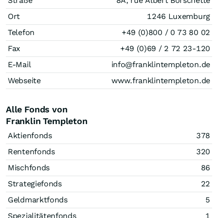
Straße
8A, rue Albert Borschette
Ort
1246 Luxemburg
Telefon
+49 (0)800 / 0 73 80 02
Fax
+49 (0)69 / 2 72 23-120
E-Mail
info@franklintempleton.de
Webseite
www.franklintempleton.de
Alle Fonds von
Franklin Templeton
Aktienfonds
378
Rentenfonds
320
Mischfonds
86
Strategiefonds
22
Geldmarktfonds
5
Spezialitätenfonds
1