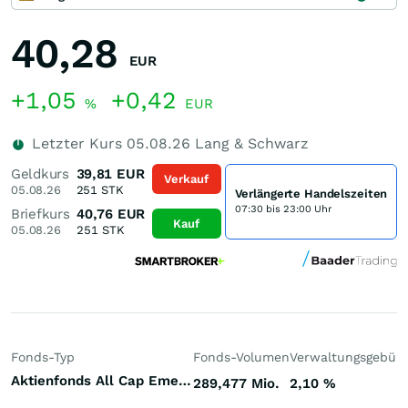
40,28
EUR
+1,05
+0,42
%
EUR
Letzter Kurs
05.08.26
Lang & Schwarz
Geldkurs
39,81
EUR
Verkauf
05.08.26
251
STK
Verlängerte Handelszeiten
07:30 bis 23:00 Uhr
Briefkurs
40,76
EUR
Kauf
05.08.26
251
STK
Fonds-Typ
Fonds-Volumen
Verwaltungsgebüh
Aktienfonds All Cap Emerging Markets
289,477 Mio.
2,10
%