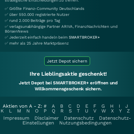
strategische Entscheidungen zu treffen.
✅ Größte Finanz-Community Deutschlands
✅ über 550.000 registrierte Nutzer
✅ rund 2.000 Beiträge pro Tag
✅ verlagsunabhängige Partner ARIVA, FinanzNachrichten und
BörsenNews
✅ Jederzeit einfach handeln beim
SMARTBROKER+
✅ mehr als 25 Jahre Marktpräsenz
Jetzt Depot sichern
Ihre Lieblingsaktie geschenkt!
Jetzt Depot bei SMARTBROKER+ eröffnen und
Willkommensgeschenk sichern.
Aktien von A - Z:
#
A
B
C
D
E
F
G
H
I
J
K
L
M
N
O
P
Q
R
S
T
U
V
W
X
Y
Z
Impressum
Disclaimer
Datenschutz
Datenschutz-
Einstellungen
Nutzungsbedingungen