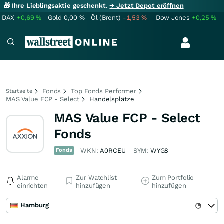
🎁 Ihre Lieblingsaktie geschenkt.
→ Jetzt Depot eröffnen
DAX
+0,69
%
Gold
0,00
%
Öl (Brent)
-1,53
%
Dow Jones
+0,25
%
Fonds
Top Fonds Performer
Startseite
MAS Value FCP - Select
Handelsplätze
MAS Value FCP - Select
Fonds
Fonds
WKN:
A0RCEU
SYM:
WYG8
Alarme
Zur Watchlist
Zum Portfolio
einrichten
hinzufügen
hinzufügen
Hamburg