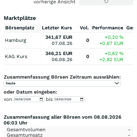
vorherige Ansicht
Marktplätze
Börsenplatz
Letzter Kurs
Vol.
Performance
Ges
341,67
EUR
+0,20
%
Hamburg
0
07.08.26
+0,67
EUR
346,21
EUR
+0,82
%
KAG Kurs
0
06.08.26
+2,82
EUR
Zusammenfassung Börsen Zeitraum auswählen:
heute
oder Datum eingeben:
von
bis
Zusammenfassung aller Börsen vom 08.08.2026
06:03 Uhr
Gesamtvolumen
-
Gesamtumsatz
-