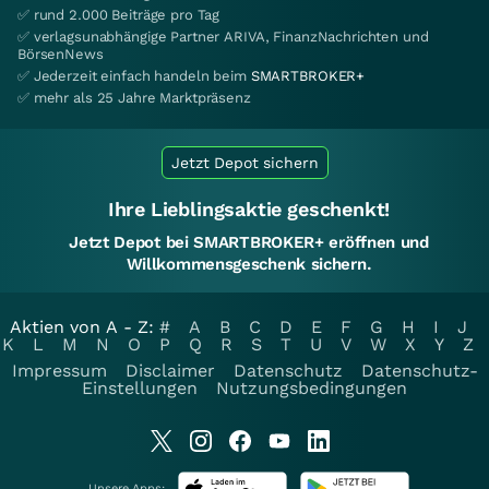
✅ rund 2.000 Beiträge pro Tag
✅ verlagsunabhängige Partner ARIVA, FinanzNachrichten und
BörsenNews
✅ Jederzeit einfach handeln beim
SMARTBROKER+
✅ mehr als 25 Jahre Marktpräsenz
Jetzt Depot sichern
Ihre Lieblingsaktie geschenkt!
Jetzt Depot bei SMARTBROKER+ eröffnen und
Willkommensgeschenk sichern.
Aktien von A - Z:
#
A
B
C
D
E
F
G
H
I
J
K
L
M
N
O
P
Q
R
S
T
U
V
W
X
Y
Z
Impressum
Disclaimer
Datenschutz
Datenschutz-
Einstellungen
Nutzungsbedingungen
Unsere Apps: