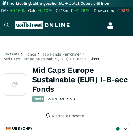
🎁 Ihre Lieblingsaktie geschenkt.
→ Jetzt Depot eröffnen
DAX
+0,16
%
Gold
+0,10
%
Öl (Brent)
+2,26
%
Dow Jones
-0,03
%
Fonds
Top Fonds Performer
Startseite
Mid Caps Europe Sustainable (EUR) I-B-acc
Chart
Mid Caps Europe
Sustainable (EUR) I-B-acc
Fonds
Fonds
WKN:
A1C9N3
Alarme einrichten
UBS (CHF)