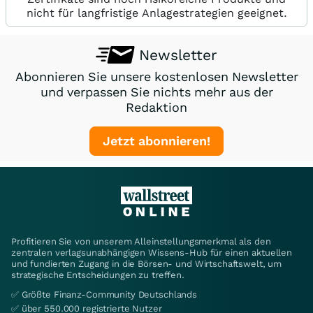
nicht für langfristige Anlagestrategien geeignet.
Newsletter
Abonnieren Sie unsere kostenlosen Newsletter
und verpassen Sie nichts mehr aus der
Redaktion
Jetzt abonnieren!
Profitieren Sie von unserem Alleinstellungsmerkmal als den
zentralen verlagsunabhängigen Wissens-Hub für einen aktuellen
und fundierten Zugang in die Börsen- und Wirtschaftswelt, um
strategische Entscheidungen zu treffen.
✅ Größte Finanz-Community Deutschlands
✅ über 550.000 registrierte Nutzer